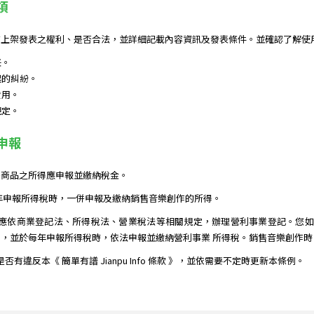
項
上架發表之權利、是否合法，並詳細記載內容資訊及發表條件。並確認了解使用
任。
起的糾紛。
費用。
規定。
務申報
售商品之所得應申報並繳納稅金。
年申報所得稅時，一併申報及繳納銷售音樂創作的所得。
應依商業登記法、所得稅法、營業稅法等相關規定，辦理營利事業登記。您如果
，並於每年申報所得稅時，依法申報並繳納營利事業 所得稅。銷售音樂創作
作是否有違反本《 簡單有譜 Jianpu Info 條款 》，並依需要不定時更新本條例。