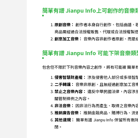
簡單有譜 Jianpu Info上可創作的音樂
原創音樂：
創作者本身自行創作、包括曲譜、
商品需經過合法授權販售、代理或合法授權製
創意加工音樂：
音樂內容非創作者原創、而是
簡單有譜 Jianpu Info 可能下架音樂類
包含但不限於下列音樂內容之創作，將有可能被 簡單有譜
侵害智慧財產權：
涉及侵害他人部分或多項智
二手轉讓：
音樂非原創、且無經過創意加工音
禁止之音樂內容：
違反中華民國法律，內容涉
關管制條例之內容。
非法音樂：
因非法行為而產生、取得之音樂內
推銷廣告音樂：
推銷金融商品、賭博行為、流
其他違規：
簡單有譜 Jianpu Info
閉。