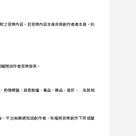
款之音樂內容。若音樂內容本身非原創作者者本身，則
台將關閉該作者音樂發表。
、色情裸露、惡意散播、毒品、藥品、香菸、…及其相
查獲後，平台無需通知該創作者，有權將音樂創作下架或關