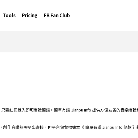
Tools
Pricing
FB Fan Club
簡譜編輯器，只要註冊登入即可編輯簡譜。簡單有譜 Jianpu Info 提供方便友善
樂平台，創作音樂無需提出審核，但平台保留根據本《 簡單有譜 Jianpu Info