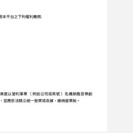
本平台之下列權利義務:
是以營利事業（ 例如公司或商號 ）名義銷售音樂創
時，並應依法開立統一發票或收據，繳納營業稅。