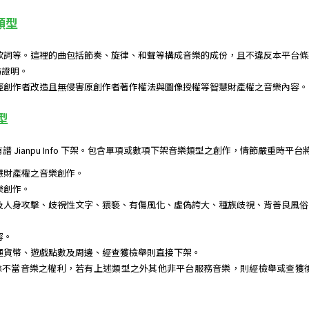
類型
歌詞等。這裡的曲包括節奏、旋律、和聲等構成音樂的成份，且不違反本平台條
造證明。
經創作者改造且無侵害原創作者著作權法與圖像授權等智慧財產權之音樂內容。
型
 Jianpu Info 下架。包含單項或數項下架音樂類型之創作，情節嚴重時平
慧財產權之音樂創作。
樂創作。
及人身攻擊、歧視性文字、猥褻、有傷風化、虛偽誇大、種族歧視、背善良風俗
容。
通貨幣、遊戲點數及周邊、經查獲檢舉則直接下架。
 保留所有刪除不當音樂之權利，若有上述類型之外其他非平台服務音樂，則經檢舉或