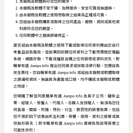
本服務及軟體將符合您的需求。
本服務及軟體不受干擾、及時提供、安全可靠或無錯誤，
由本服務及軟體之使用而取得之結果為正確或可靠。
您經由本服務購買或取得之任何產品、服務、資訊或其他資
料將符合您的期望。
任何軟體中之錯誤將被修正。
是否經由本服務及軟體之使用下載或取得任何資料應由您自行
考量且自負風險，並拋棄因前開任何資料之下載而導致您電腦
系統、網路存取、下載或播放設備之任何損壞或資料流失，對
簡單有譜 Jianpu Info 提出任何請求或採取法律行動，您應自負
完全責任。您自簡單有譜 Jianpu Info 或經由本服務或軟體取得
之建議和資訊，無論其為書面或口頭，均不構成本服務或軟體
之保證。
您明確了解並同意簡單有譜 Jianpu Info 及其子公司、關係企
業、經理人、受僱人、代理人、合夥人及授權人， 無須為您任
何直接、間接、附隨、特別、衍生、懲罰性的損害負責，包括
但不限於因下述事由所生利潤、商譽、使用、資料之損害或其
他無形損失（ 即令簡單有譜 Jianpu Info 曾被告知該等損害之
可能性亦同 ）: