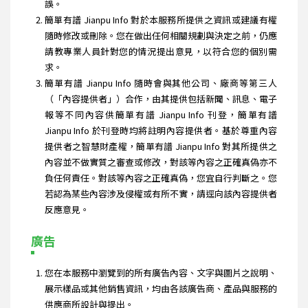
誤。
簡單有譜 Jianpu Info 對於本服務所提供之資訊或建議有權
隨時修改或刪除。您在做出任何相關規劃與決定之前，仍應
請教專業人員針對您的情況提出意見，以符合您的個別需
求。
簡單有譜 Jianpu Info 隨時會與其他公司、廠商等第三人
（「內容提供者」）合作，由其提供包括新聞、訊息、電子
報等不同內容供簡單有譜 Jianpu Info 刊登，簡單有譜
Jianpu Info 於刊登時均將註明內容提供者。基於尊重內容
提供者之智慧財產權，簡單有譜 Jianpu Info 對其所提供之
內容並不做實質之審查或修改，對該等內容之正確真偽亦不
負任何責任。對該等內容之正確真偽，您宜自行判斷之。您
若認為某些內容涉及侵權或有所不實，請逕向該內容提供者
反應意見。
廣告
您在本服務中瀏覽到的所有廣告內容、文字與圖片之說明、
展示樣品或其他銷售資訊，均由各該廣告商、產品與服務的
供應商所設計與提出。