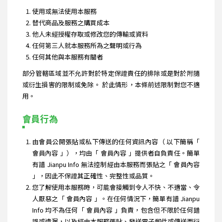
使用或無法使用本服務
替代商品及服務之購買成本
他人未經授權存取或修改您的傳輸或資料
任何第三人就本服務所為之聲明或行為
任何其他與本服務有關者
部分管轄區域並不允許對於特定保證責任的排除或是對於附隨
或衍生損害的限制或免除。 於此情形，本條前述限制對您不適
用。
會員行為
由會員公開張貼或私下傳送的任何資訊內容（ 以下簡稱「
會員內容 」），均由「 會員內容 」提供者自負責任。簡單
有譜 Jianpu Info 無法控制經由本服務而張貼之「 會員內容
」，因此不保證其正確性、完整性或品質。
您了解使用本服務時，可能會接觸到令人不快、不適當、令
人厭惡之「 會員內容 」。在任何情況下，簡單有譜 Jianpu
Info 均不為任何「 會員內容 」負責，包含但不限於任何錯
誤或遺漏，以及經由本服務張貼、發送電子郵件或傳送而衍