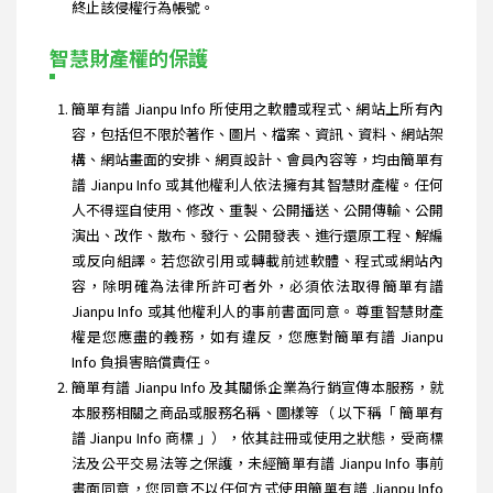
終止該侵權行為帳號。
智慧財產權的保護
簡單有譜 Jianpu Info 所使用之軟體或程式、網站上所有內
容，包括但不限於著作、圖片、檔案、資訊、資料、網站架
構、網站畫面的安排、網頁設計、會員內容等，均由簡單有
譜 Jianpu Info 或其他權利人依法擁有其智慧財產權。任何
人不得逕自使用、修改、重製、公開播送、公開傳輸、公開
演出、改作、散布、發行、公開發表、進行還原工程、解編
或反向組譯。若您欲引用或轉載前述軟體、程式或網站內
容，除明確為法律所許可者外，必須依法取得簡單有譜
Jianpu Info 或其他權利人的事前書面同意。尊重智慧財產
權是您應盡的義務，如有違反，您應對簡單有譜 Jianpu
Info 負損害賠償責任。
簡單有譜 Jianpu Info 及其關係企業為行銷宣傳本服務，就
本服務相關之商品或服務名稱、圖樣等（ 以下稱「 簡單有
譜 Jianpu Info 商標 」），依其註冊或使用之狀態，受商標
法及公平交易法等之保護，未經簡單有譜 Jianpu Info 事前
書面同意，您同意不以任何方式使用簡單有譜 Jianpu Info