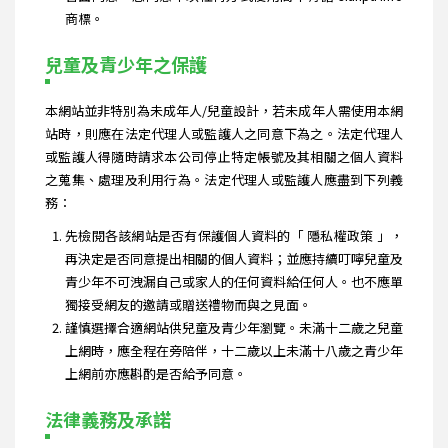
商標。
兒童及青少年之保護
本網站並非特別為未成年人/兒童設計，若未成年人需使用本網
站時，則應在法定代理人或監護人之同意下為之。法定代理人
或監護人得隨時請求本公司停止特定帳號及其相關之個人資料
之蒐集、處理及利用行為。法定代理人或監護人應盡到下列義
務：
先檢閱各該網站是否有保護個人資料的「 隱私權政策 」，
再決定是否同意提出相關的個人資料；並應持續叮嚀兒童及
青少年不可洩漏自己或家人的任何資料給任何人。也不應單
獨接受網友的邀請或贈送禮物而與之見面。
謹慎選擇合適網站供兒童及青少年瀏覽。未滿十二歲之兒童
上網時，應全程在旁陪伴，十二歲以上未滿十八歲之青少年
上網前亦應斟酌是否給予同意。
法律義務及承諾