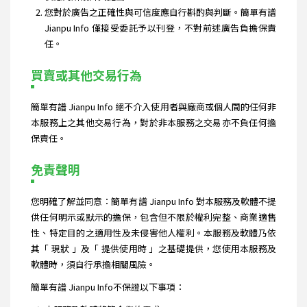
您對於廣告之正確性與可信度應自行斟酌與判斷。簡單有譜
Jianpu Info 僅接受委託予以刊登，不對前述廣告負擔保責
任。
買賣或其他交易行為
簡單有譜 Jianpu Info 絕不介入使用者與廠商或個人間的任何非
本服務上之其他交易行為，對於非本服務之交易亦不負任何擔
保責任。
免責聲明
您明確了解並同意：簡單有譜 Jianpu Info 對本服務及軟體不提
供任何明示或默示的擔保，包含但不限於權利完整、商業適售
性、特定目的之適用性及未侵害他人權利。本服務及軟體乃依
其「 現狀 」及「 提供使用時 」之基礎提供，您使用本服務及
軟體時，須自行承擔相關風險。
簡單有譜 Jianpu Info不保證以下事項：