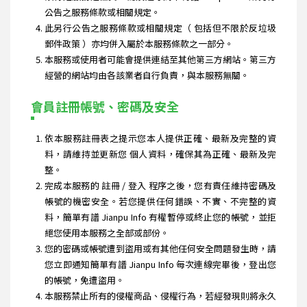
公告之服務條款或相關規定。
此另行公告之服務條款或相關規定（ 包括但不限於反垃圾
郵件政策 ）亦均併入屬於本服務條款之一部分。
本服務或使用者可能會提供連結至其他第三方網站。第三方
經營的網站均由各該業者自行負責，與本服務無關。
會員註冊帳號、密碼及安全
依本服務註冊表之提示您本人提供正確、最新及完整的資
料，請維持並更新您 個人資料，確保其為正確、最新及完
整。
完成本服務的 註冊 / 登入 程序之後，您有責任維持密碼及
帳號的機密安全。若您提供任何錯誤、不實、不完整的資
料，簡單有譜 Jianpu Info 有權暫停或終止您的帳號，並拒
絕您使用本服務之全部或部份。
您的密碼或帳號遭到盜用或有其他任何安全問題發生時，請
您立即通知簡單有譜 Jianpu Info 每次連線完畢後，登出您
的帳號，免遭盜用。
本服務禁止所有的侵權商品、侵權行為，若經發現則將永久