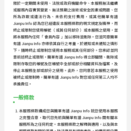
限於一定期間未使用、法院或政府機關命令、本服務無法繼續
或服務內容實質變更、無法預期之技術或安全因素或問題、您
所為詐欺或違法行為、未依約支付費用，或其他簡單有譜
Jianpu Info 認為您已經違反本服務條款的明文規定及精神，而
終止或限制您使用帳號（ 或其任何部分 ）或本服務之使用，並
將本服務內任何「 會員內容 」加以移除並刪除。您並同意簡單
有譜 Jianpu Info 亦得依其自行之考量，於通知或未通知之情形
下，隨時終止或限制您使用本服務或其任何部分。您承認並同
意前述終止或限制，簡單有譜 Jianpu Info 得立即關閉、刪除或
限制存取您的帳號及您帳號中全部或部分相關資料及檔案，及
停止本服務全部或部分之使用。此外，您同意若本服務之使用
被終止或限制時，簡單有譜 Jianpu Info 對您或任何第三人均不
承擔責任。
一般條款
本服務條款構成您與簡單有譜 Jianpu Info 就您使用本服務
之完整合意，取代您先前與簡單有譜 Jianpu Info 間有關本
服務所為之任何約定。本服務條款之解釋與適用，以及與本
服務條款有關的爭議，除法律另有規定者外，均應依照中華