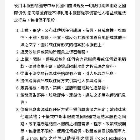
使用本服務請遵守中華民國相關法規及一切使用網際網路之國
際慣例 您同意並保證不得利用本服務從事侵害他人權益或違法
之行為，包括但不限於：
上載、張貼、公布或傳送任何誹謗、侮辱、具威脅性、攻擊
性、不雅、猥褻、不實、違反公共秩序或善良風俗或其他不
法之文字、圖片或任何形式的檔案於本服務上。
違反依法律或契約所應負之保密義務。
上載、張貼、傳輸或散佈任何含有電腦病毒或任何對電腦
軟、硬體產生中斷、破壞或限制功能之程式碼之資料。
從事不法交易行為或張貼虛假不實、引人犯罪之訊息。
提供賭博資訊或以任何方式引誘他人參與賭博。
販賣槍枝、毒品、禁藥、盜版軟體或其他違禁物。
濫發廣告郵件、垃圾郵件、連鎖信、違法之多層次傳銷訊息
等。
偽造訊息來源或以任何方式干擾傳輸來源之認定；軟體或其
他違禁物；干擾或中斷本服務或伺服器或連結本服務之網
路，或不遵守連結至本服務之相關需求、程序、政策或規則
等，包括但不限於：使用任何設備、軟體或刻意規避簡單有
譜 Jianpu Info 之排除自動搜尋之標頭 (robot exclusion