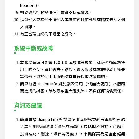
headers)。
對於恐怖行動提供任何實質支持或資源。
追蹤他人或其他干擾他人或為前述目前蒐集或儲存他人之個
人資訊。
有正當理由認為不適當之行為。
系統中斷或故障
本服務有時可能會出現中斷或故障等現象，或許將造成您使
用上的不便、資料喪失、錯誤、遭人篡改或其他經濟上損失
等情形。您於使用本服務時宜自行採取防護措施。
簡單有譜 Jianpu Info 對於您因使用（ 或無法使用 ）本服務
而造成的損害，除故意或重大過失外，不負任何賠償責任。
資訊或建議
簡單有譜 Jianpu Info 對於您使用本服務或經由本服務連結
之其他網站而取得之資訊或建議（ 包括但不限於，商務、
投資理財、醫療、法律等方面 ），不擔保其為完全正確無