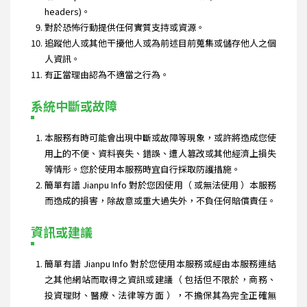
headers)。
對於恐怖行動提供任何實質支持或資源。
追蹤他人或其他干擾他人或為前述目前蒐集或儲存他人之個
人資訊。
有正當理由認為不適當之行為。
系統中斷或故障
本服務有時可能會出現中斷或故障等現象，或許將造成您使
用上的不便、資料喪失、錯誤、遭人篡改或其他經濟上損失
等情形。您於使用本服務時宜自行採取防護措施。
簡單有譜 Jianpu Info 對於您因使用（ 或無法使用 ）本服務
而造成的損害，除故意或重大過失外，不負任何賠償責任。
資訊或建議
簡單有譜 Jianpu Info 對於您使用本服務或經由本服務連結
之其他網站而取得之資訊或建議（ 包括但不限於，商務、
投資理財、醫療、法律等方面 ），不擔保其為完全正確無