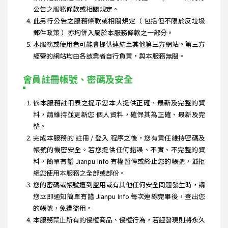
公告之服務條款或相關規定。
此另行公告之服務條款或相關規定（ 包括但不限於反垃圾
郵件政策 ）亦均併入屬於本服務條款之一部分。
本服務或使用者可能會提供連結至其他第三方網站。第三方
經營的網站均由各該業者自行負責，與本服務無關。
會員註冊帳號、密碼及安全
依本服務註冊表之提示您本人提供正確、最新及完整的資
料，請維持並更新您 個人資料，確保其為正確、最新及完
整。
完成本服務的 註冊 / 登入 程序之後，您有責任維持密碼及
帳號的機密安全。若您提供任何錯誤、不實、不完整的資
料，簡單有譜 Jianpu Info 有權暫停或終止您的帳號，並拒
絕您使用本服務之全部或部份。
您的密碼或帳號遭到盜用或有其他任何安全問題發生時，請
您立即通知簡單有譜 Jianpu Info 每次連線完畢後，登出您
的帳號，免遭盜用。
本服務禁止所有的侵權商品、侵權行為，若經發現則將永久