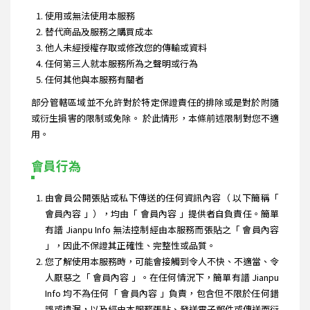
使用或無法使用本服務
替代商品及服務之購買成本
他人未經授權存取或修改您的傳輸或資料
任何第三人就本服務所為之聲明或行為
任何其他與本服務有關者
部分管轄區域並不允許對於特定保證責任的排除或是對於附隨
或衍生損害的限制或免除。 於此情形，本條前述限制對您不適
用。
會員行為
由會員公開張貼或私下傳送的任何資訊內容（ 以下簡稱「
會員內容 」），均由「 會員內容 」提供者自負責任。簡單
有譜 Jianpu Info 無法控制經由本服務而張貼之「 會員內容
」，因此不保證其正確性、完整性或品質。
您了解使用本服務時，可能會接觸到令人不快、不適當、令
人厭惡之「 會員內容 」。在任何情況下，簡單有譜 Jianpu
Info 均不為任何「 會員內容 」負責，包含但不限於任何錯
誤或遺漏，以及經由本服務張貼、發送電子郵件或傳送而衍