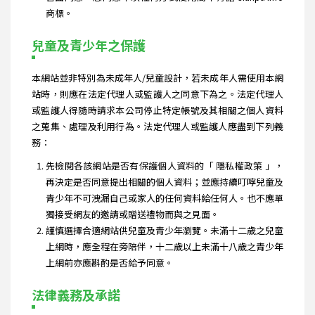
商標。
兒童及青少年之保護
本網站並非特別為未成年人/兒童設計，若未成年人需使用本網
站時，則應在法定代理人或監護人之同意下為之。法定代理人
或監護人得隨時請求本公司停止特定帳號及其相關之個人資料
之蒐集、處理及利用行為。法定代理人或監護人應盡到下列義
務：
先檢閱各該網站是否有保護個人資料的「 隱私權政策 」，
再決定是否同意提出相關的個人資料；並應持續叮嚀兒童及
青少年不可洩漏自己或家人的任何資料給任何人。也不應單
獨接受網友的邀請或贈送禮物而與之見面。
謹慎選擇合適網站供兒童及青少年瀏覽。未滿十二歲之兒童
上網時，應全程在旁陪伴，十二歲以上未滿十八歲之青少年
上網前亦應斟酌是否給予同意。
法律義務及承諾