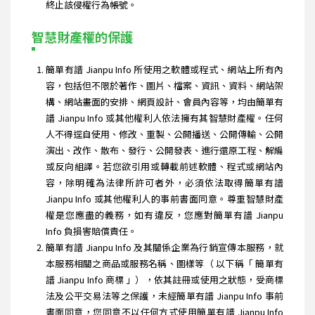
終止該侵權行為帳號。
智慧財產權的保護
簡單有譜 Jianpu Info 所使用之軟體或程式、網站上所有內
容，包括但不限於著作、圖片、檔案、資訊、資料、網站架
構、網站畫面的安排、網頁設計、會員內容等，均由簡單有
譜 Jianpu Info 或其他權利人依法擁有其智慧財產權。任何
人不得逕自使用、修改、重製、公開播送、公開傳輸、公開
演出、改作、散布、發行、公開發表、進行還原工程、解編
或反向組譯。若您欲引用或轉載前述軟體、程式或網站內
容，除明確為法律所許可者外，必須依法取得簡單有譜
Jianpu Info 或其他權利人的事前書面同意。尊重智慧財產
權是您應盡的義務，如有違反，您應對簡單有譜 Jianpu
Info 負損害賠償責任。
簡單有譜 Jianpu Info 及其關係企業為行銷宣傳本服務，就
本服務相關之商品或服務名稱、圖樣等（ 以下稱「 簡單有
譜 Jianpu Info 商標 」），依其註冊或使用之狀態，受商標
法及公平交易法等之保護，未經簡單有譜 Jianpu Info 事前
書面同意，您同意不以任何方式使用簡單有譜 Jianpu Info