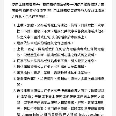
使用本服務請遵守中華民國相關法規及一切使用網際網路之國
際慣例 您同意並保證不得利用本服務從事侵害他人權益或違法
之行為，包括但不限於：
上載、張貼、公布或傳送任何誹謗、侮辱、具威脅性、攻擊
性、不雅、猥褻、不實、違反公共秩序或善良風俗或其他不
法之文字、圖片或任何形式的檔案於本服務上。
違反依法律或契約所應負之保密義務。
上載、張貼、傳輸或散佈任何含有電腦病毒或任何對電腦
軟、硬體產生中斷、破壞或限制功能之程式碼之資料。
從事不法交易行為或張貼虛假不實、引人犯罪之訊息。
提供賭博資訊或以任何方式引誘他人參與賭博。
販賣槍枝、毒品、禁藥、盜版軟體或其他違禁物。
濫發廣告郵件、垃圾郵件、連鎖信、違法之多層次傳銷訊息
等。
偽造訊息來源或以任何方式干擾傳輸來源之認定；軟體或其
他違禁物；干擾或中斷本服務或伺服器或連結本服務之網
路，或不遵守連結至本服務之相關需求、程序、政策或規則
等，包括但不限於：使用任何設備、軟體或刻意規避簡單有
譜 Jianpu Info 之排除自動搜尋之標頭 (robot exclusion