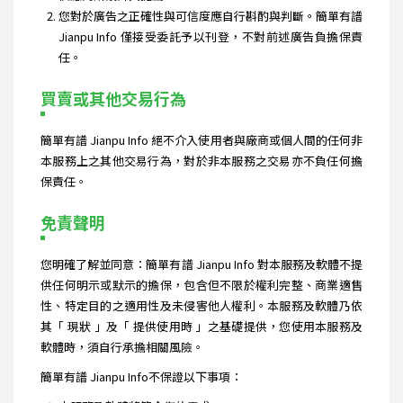
您對於廣告之正確性與可信度應自行斟酌與判斷。簡單有譜
Jianpu Info 僅接受委託予以刊登，不對前述廣告負擔保責
任。
買賣或其他交易行為
簡單有譜 Jianpu Info 絕不介入使用者與廠商或個人間的任何非
本服務上之其他交易行為，對於非本服務之交易亦不負任何擔
保責任。
免責聲明
您明確了解並同意：簡單有譜 Jianpu Info 對本服務及軟體不提
供任何明示或默示的擔保，包含但不限於權利完整、商業適售
性、特定目的之適用性及未侵害他人權利。本服務及軟體乃依
其「 現狀 」及「 提供使用時 」之基礎提供，您使用本服務及
軟體時，須自行承擔相關風險。
簡單有譜 Jianpu Info不保證以下事項：