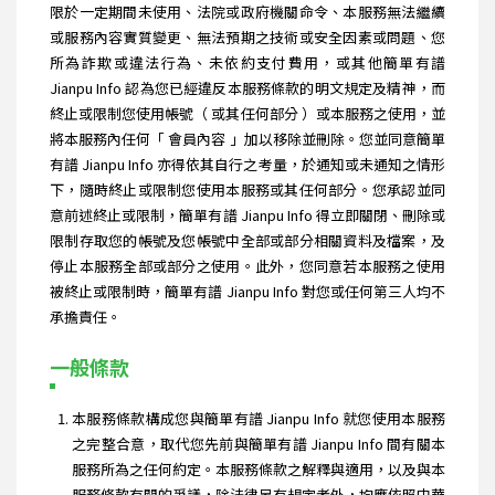
限於一定期間未使用、法院或政府機關命令、本服務無法繼續
或服務內容實質變更、無法預期之技術或安全因素或問題、您
所為詐欺或違法行為、未依約支付費用，或其他簡單有譜
Jianpu Info 認為您已經違反本服務條款的明文規定及精神，而
終止或限制您使用帳號（ 或其任何部分 ）或本服務之使用，並
將本服務內任何「 會員內容 」加以移除並刪除。您並同意簡單
有譜 Jianpu Info 亦得依其自行之考量，於通知或未通知之情形
下，隨時終止或限制您使用本服務或其任何部分。您承認並同
意前述終止或限制，簡單有譜 Jianpu Info 得立即關閉、刪除或
限制存取您的帳號及您帳號中全部或部分相關資料及檔案，及
停止本服務全部或部分之使用。此外，您同意若本服務之使用
被終止或限制時，簡單有譜 Jianpu Info 對您或任何第三人均不
承擔責任。
一般條款
本服務條款構成您與簡單有譜 Jianpu Info 就您使用本服務
之完整合意，取代您先前與簡單有譜 Jianpu Info 間有關本
服務所為之任何約定。本服務條款之解釋與適用，以及與本
服務條款有關的爭議，除法律另有規定者外，均應依照中華