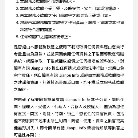
本服務及軟體將符合您的需求。
本服務及軟體不受干擾、及時提供、安全可靠或無錯誤，
由本服務及軟體之使用而取得之結果為正確或可靠。
您經由本服務購買或取得之任何產品、服務、資訊或其他資
料將符合您的期望。
任何軟體中之錯誤將被修正。
是否經由本服務及軟體之使用下載或取得任何資料應由您自行
考量且自負風險，並拋棄因前開任何資料之下載而導致您電腦
系統、網路存取、下載或播放設備之任何損壞或資料流失，對
簡單有譜 Jianpu Info 提出任何請求或採取法律行動，您應自負
完全責任。您自簡單有譜 Jianpu Info 或經由本服務或軟體取得
之建議和資訊，無論其為書面或口頭，均不構成本服務或軟體
之保證。
您明確了解並同意簡單有譜 Jianpu Info 及其子公司、關係企
業、經理人、受僱人、代理人、合夥人及授權人， 無須為您任
何直接、間接、附隨、特別、衍生、懲罰性的損害負責，包括
但不限於因下述事由所生利潤、商譽、使用、資料之損害或其
他無形損失（ 即令簡單有譜 Jianpu Info 曾被告知該等損害之
可能性亦同 ）: