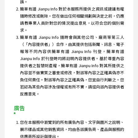
誤。
簡單有譜 Jianpu Info 對於本服務所提供之資訊或建議有權
隨時修改或刪除。您在做出任何相關規劃與決定之前，仍應
請教專業人員針對您的情況提出意見，以符合您的個別需
求。
簡單有譜 Jianpu Info 隨時會與其他公司、廠商等第三人
（「內容提供者」）合作，由其提供包括新聞、訊息、電子
報等不同內容供簡單有譜 Jianpu Info 刊登，簡單有譜
Jianpu Info 於刊登時均將註明內容提供者。基於尊重內容
提供者之智慧財產權，簡單有譜 Jianpu Info 對其所提供之
內容並不做實質之審查或修改，對該等內容之正確真偽亦不
負任何責任。對該等內容之正確真偽，您宜自行判斷之。您
若認為某些內容涉及侵權或有所不實，請逕向該內容提供者
反應意見。
廣告
您在本服務中瀏覽到的所有廣告內容、文字與圖片之說明、
展示樣品或其他銷售資訊，均由各該廣告商、產品與服務的
供應商所設計與提出。