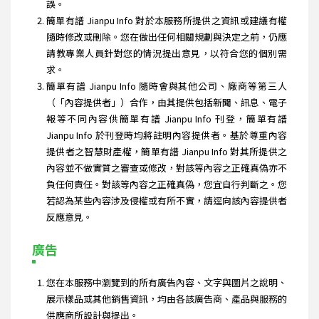
誤。
簡單有譜 Jianpu Info 對於本服務所提供之資訊或建議有權
隨時修改或刪除。您在做出任何相關規劃與決定之前，仍應
請教專業人員針對您的情況提出意見，以符合您的個別需
求。
簡單有譜 Jianpu Info 隨時會與其他公司、廠商等第三人
（「內容提供者」）合作，由其提供包括新聞、訊息、電子
報等不同內容供簡單有譜 Jianpu Info 刊登，簡單有譜
Jianpu Info 於刊登時均將註明內容提供者。基於尊重內容
提供者之智慧財產權，簡單有譜 Jianpu Info 對其所提供之
內容並不做實質之審查或修改，對該等內容之正確真偽亦不
負任何責任。對該等內容之正確真偽，您宜自行判斷之。您
若認為某些內容涉及侵權或有所不實，請逕向該內容提供者
反應意見。
廣告
您在本服務中瀏覽到的所有廣告內容、文字與圖片之說明、
展示樣品或其他銷售資訊，均由各該廣告商、產品與服務的
供應商所設計與提出。