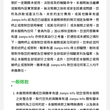
限於一定期間未使用、法院或政府機關命令、本服務無法繼續
或服務內容實質變更、無法預期之技術或安全因素或問題、您
所為詐欺或違法行為、未依約支付費用，或其他簡單有譜
Jianpu Info 認為您已經違反本服務條款的明文規定及精神，而
終止或限制您使用帳號（ 或其任何部分 ）或本服務之使用，並
將本服務內任何「 會員內容 」加以移除並刪除。您並同意簡單
有譜 Jianpu Info 亦得依其自行之考量，於通知或未通知之情形
下，隨時終止或限制您使用本服務或其任何部分。您承認並同
意前述終止或限制，簡單有譜 Jianpu Info 得立即關閉、刪除或
限制存取您的帳號及您帳號中全部或部分相關資料及檔案，及
停止本服務全部或部分之使用。此外，您同意若本服務之使用
被終止或限制時，簡單有譜 Jianpu Info 對您或任何第三人均不
承擔責任。
一般條款
本服務條款構成您與簡單有譜 Jianpu Info 就您使用本服務
之完整合意，取代您先前與簡單有譜 Jianpu Info 間有關本
服務所為之任何約定。本服務條款之解釋與適用，以及與本
服務條款有關的爭議，除法律另有規定者外，均應依照中華