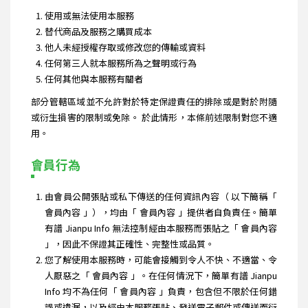
使用或無法使用本服務
替代商品及服務之購買成本
他人未經授權存取或修改您的傳輸或資料
任何第三人就本服務所為之聲明或行為
任何其他與本服務有關者
部分管轄區域並不允許對於特定保證責任的排除或是對於附隨
或衍生損害的限制或免除。 於此情形，本條前述限制對您不適
用。
會員行為
由會員公開張貼或私下傳送的任何資訊內容（ 以下簡稱「
會員內容 」），均由「 會員內容 」提供者自負責任。簡單
有譜 Jianpu Info 無法控制經由本服務而張貼之「 會員內容
」，因此不保證其正確性、完整性或品質。
您了解使用本服務時，可能會接觸到令人不快、不適當、令
人厭惡之「 會員內容 」。在任何情況下，簡單有譜 Jianpu
Info 均不為任何「 會員內容 」負責，包含但不限於任何錯
誤或遺漏，以及經由本服務張貼、發送電子郵件或傳送而衍