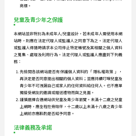
商標。
兒童及青少年之保護
本網站並非特別為未成年人/兒童設計，若未成年人需使用本網
站時，則應在法定代理人或監護人之同意下為之。法定代理人
或監護人得隨時請求本公司停止特定帳號及其相關之個人資料
之蒐集、處理及利用行為。法定代理人或監護人應盡到下列義
務：
先檢閱各該網站是否有保護個人資料的「 隱私權政策 」，
再決定是否同意提出相關的個人資料；並應持續叮嚀兒童及
青少年不可洩漏自己或家人的任何資料給任何人。也不應單
獨接受網友的邀請或贈送禮物而與之見面。
謹慎選擇合適網站供兒童及青少年瀏覽。未滿十二歲之兒童
上網時，應全程在旁陪伴，十二歲以上未滿十八歲之青少年
上網前亦應斟酌是否給予同意。
法律義務及承諾