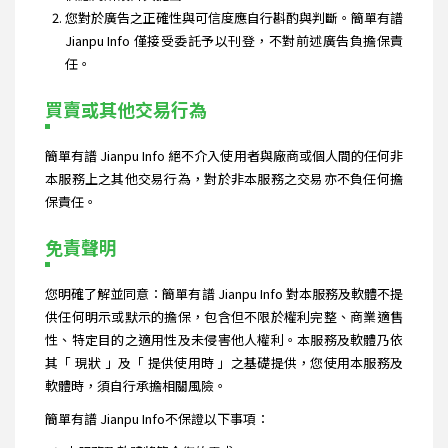
您對於廣告之正確性與可信度應自行斟酌與判斷。簡單有譜
Jianpu Info 僅接受委託予以刊登，不對前述廣告負擔保責
任。
買賣或其他交易行為
簡單有譜 Jianpu Info 絕不介入使用者與廠商或個人間的任何非
本服務上之其他交易行為，對於非本服務之交易亦不負任何擔
保責任。
免責聲明
您明確了解並同意：簡單有譜 Jianpu Info 對本服務及軟體不提
供任何明示或默示的擔保，包含但不限於權利完整、商業適售
性、特定目的之適用性及未侵害他人權利。本服務及軟體乃依
其「 現狀 」及「 提供使用時 」之基礎提供，您使用本服務及
軟體時，須自行承擔相關風險。
簡單有譜 Jianpu Info不保證以下事項：