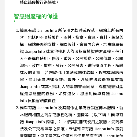
終止該侵權行為帳號。
智慧財產權的保護
簡單有譜 Jianpu Info 所使用之軟體或程式、網站上所有內
容，包括但不限於著作、圖片、檔案、資訊、資料、網站架
構、網站畫面的安排、網頁設計、會員內容等，均由簡單有
譜 Jianpu Info 或其他權利人依法擁有其智慧財產權。任何
人不得逕自使用、修改、重製、公開播送、公開傳輸、公開
演出、改作、散布、發行、公開發表、進行還原工程、解編
或反向組譯。若您欲引用或轉載前述軟體、程式或網站內
容，除明確為法律所許可者外，必須依法取得簡單有譜
Jianpu Info 或其他權利人的事前書面同意。尊重智慧財產
權是您應盡的義務，如有違反，您應對簡單有譜 Jianpu
Info 負損害賠償責任。
簡單有譜 Jianpu Info 及其關係企業為行銷宣傳本服務，就
本服務相關之商品或服務名稱、圖樣等（ 以下稱「 簡單有
譜 Jianpu Info 商標 」），依其註冊或使用之狀態，受商標
法及公平交易法等之保護，未經簡單有譜 Jianpu Info 事前
書面同意，您同意不以任何方式使用簡單有譜 Jianpu Info