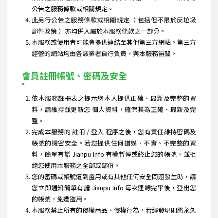
公告之服務條款或相關規定。
此另行公告之服務條款或相關規定（ 包括但不限於反垃圾
郵件政策 ）亦均併入屬於本服務條款之一部分。
本服務或使用者可能會提供連結至其他第三方網站。第三方
經營的網站均由各該業者自行負責，與本服務無關。
會員註冊帳號、密碼及安全
依本服務註冊表之提示您本人提供正確、最新及完整的資
料，請維持並更新您 個人資料，確保其為正確、最新及完
整。
完成本服務的 註冊 / 登入 程序之後，您有責任維持密碼及
帳號的機密安全。若您提供任何錯誤、不實、不完整的資
料，簡單有譜 Jianpu Info 有權暫停或終止您的帳號，並拒
絕您使用本服務之全部或部份。
您的密碼或帳號遭到盜用或有其他任何安全問題發生時，請
您立即通知簡單有譜 Jianpu Info 每次連線完畢後，登出您
的帳號，免遭盜用。
本服務禁止所有的侵權商品、侵權行為，若經發現則將永久