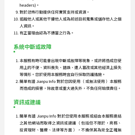
headers)。
對於恐怖行動提供任何實質支持或資源。
追蹤他人或其他干擾他人或為前述目前蒐集或儲存他人之個
人資訊。
有正當理由認為不適當之行為。
系統中斷或故障
本服務有時可能會出現中斷或故障等現象，或許將造成您使
用上的不便、資料喪失、錯誤、遭人篡改或其他經濟上損失
等情形。您於使用本服務時宜自行採取防護措施。
簡單有譜 Jianpu Info 對於您因使用（ 或無法使用 ）本服務
而造成的損害，除故意或重大過失外，不負任何賠償責任。
資訊或建議
簡單有譜 Jianpu Info 對於您使用本服務或經由本服務連結
之其他網站而取得之資訊或建議（ 包括但不限於，商務、
投資理財、醫療、法律等方面 ），不擔保其為完全正確無