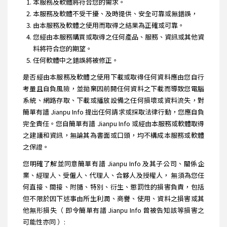
本服務及軟體將符合您的需求。
本服務及軟體不受干擾、及時提供、安全可靠或無錯誤，
由本服務及軟體之使用而取得之結果為正確或可靠。
您經由本服務購買或取得之任何產品、服務、資訊或其他資
料將符合您的期望。
任何軟體中之錯誤將被修正。
是否經由本服務及軟體之使用下載或取得任何資料應由您自行
考量且自負風險，並拋棄因前開任何資料之下載而導致您電腦
系統、網路存取、下載或播放設備之任何損壞或資料流失，對
簡單有譜 Jianpu Info 提出任何請求或採取法律行動，您應自負
完全責任。您自簡單有譜 Jianpu Info 或經由本服務或軟體取得
之建議和資訊，無論其為書面或口頭，均不構成本服務或軟體
之保證。
您明確了解並同意簡單有譜 Jianpu Info 及其子公司、關係企
業、經理人、受僱人、代理人、合夥人及授權人， 無須為您任
何直接、間接、附隨、特別、衍生、懲罰性的損害負責，包括
但不限於因下述事由所生利潤、商譽、使用、資料之損害或其
他無形損失（ 即令簡單有譜 Jianpu Info 曾被告知該等損害之
可能性亦同 ）: