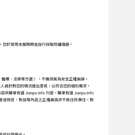
。您於使用本服務時宜自行採取防護措施。
理財、醫療、法律等方面 ），不擔保其為完全正確無誤。
教專業人員針對您的情況提出意見，以符合您的個別需求。
Jianpu Info 刊登，簡單有譜 Jianpu Info
之審查或修改，對該等內容之正確真偽亦不負任何責任。對
所設計與提出。