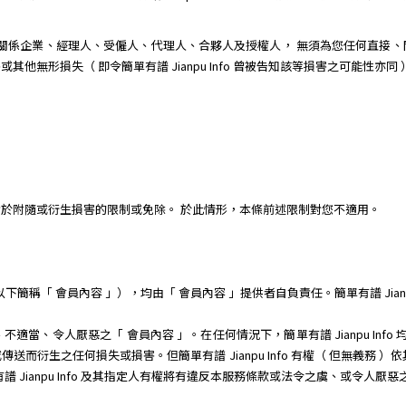
其子公司、關係企業、經理人、受僱人、代理人、合夥人及授權人， 無須為您任何
無形損失（ 即令簡單有譜 Jianpu Info 曾被告知該等損害之可能性亦同 ）
於附隨或衍生損害的限制或免除。 於此情形，本條前述限制對您不適用。
稱「 會員內容 」），均由「 會員內容 」提供者自負責任。簡單有譜 Jianpu
當、令人厭惡之「 會員內容 」。在任何情況下，簡單有譜 Jianpu Info
而衍生之任何損失或損害。但簡單有譜 Jianpu Info 有權（ 但無義務 
 Jianpu Info 及其指定人有權將有違反本服務條款或法令之虞、或令人厭惡