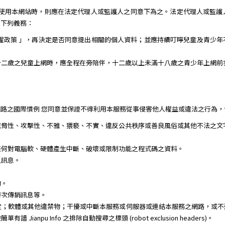
需使用本網站時，則應在法定代理人或監護人之同意下為之。法定代理人或監護
到下列義務：
權政策 」，再決定是否同意提出相關的個人資料；並應持續叮嚀兒童及青少
十二歲之兒童上網時，應全程在旁陪伴，十二歲以上未滿十八歲之青少年上網前
路之國際慣例 您同意並保證不得利用本服務從事侵害他人權益或違法之行為，
威脅性、攻擊性、不雅、猥褻、不實、違反公共秩序或善良風俗或其他不法之文
任何對電腦軟、硬體產生中斷、破壞或限制功能之程式碼之資料。
之訊息。
。
物。
層次傳銷訊息等。
定；軟體或其他違禁物；干擾或中斷本服務或伺服器或連結本服務之網路，或不
npu Info 之排除自動搜尋之標頭 (robot exclusion headers)。