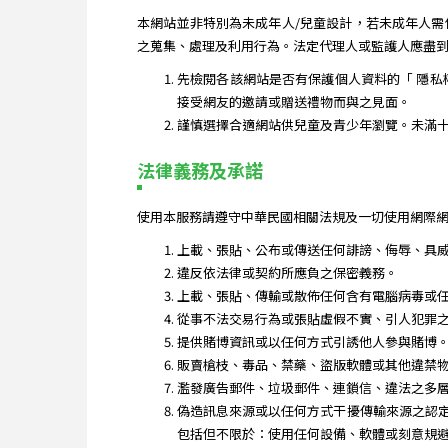
本網站並非特別為未成年人/兒童設計，若未成年人
之蒐集、處理及利用行為。法定代理人或監護人應盡
先檢閱各該網站是否有保護個人資料的「 隱私
接受網友的邀請或贈送禮物而與之見面。
謹慎選擇合適網站供兒童及青少年瀏覽。未滿
法律義務及承諾
使用本服務請遵守中華民國相關法規及一切使用網際網
上載、張貼、公布或傳送任何誹謗、侮辱、具
違反依法律或契約所應負之保密義務。
上載、張貼、傳輸或散佈任何含有電腦病毒或
從事不法交易行為或張貼虛假不實、引人犯罪
提供賭博資訊或以任何方式引誘他人參與賭博
販賣槍枝、毒品、禁藥、盜版軟體或其他違禁
濫發廣告郵件、垃圾郵件、連鎖信、違法之多
偽造訊息來源或以任何方式干擾傳輸來源之認
包括但不限於：使用任何設備、軟體或刻意規避簡單有譜 Jia