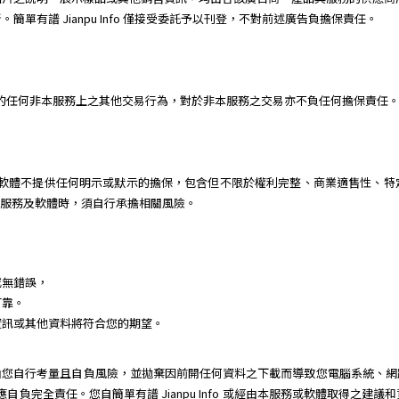
單有譜 Jianpu Info 僅接受委託予以刊登，不對前述廣告負擔保責任。
或個人間的任何非本服務上之其他交易行為，對於非本服務之交易亦不負任何擔保責任
 對本服務及軟體不提供任何明示或默示的擔保，包含但不限於權利完整、商業適售性
用本服務及軟體時，須自行承擔相關風險。
或無錯誤，
可靠。
資訊或其他資料將符合您的期望。
由您自行考量且自負風險，並拋棄因前開任何資料之下載而導致您電腦系統、網
動，您應自負完全責任。您自簡單有譜 Jianpu Info 或經由本服務或軟體取