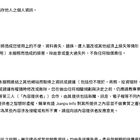
儲存他人之個人資訊。
許將造成您使用上的不便、資料喪失、錯誤、遭人篡改或其他經濟上損失等情形
 或無法使用 ）本服務而造成的損害，除故意或重大過失外，不負任何賠償責任。
服務或經由本服務連結之其他網站而取得之資訊或建議（ 包括但不限於，商務、投資
所提供之資訊或建議有權隨時修改或刪除。您在做出任何相關規劃與決定之前，仍應請
廠商等第三人（「內容提供者」）合作，由其提供包括新聞、訊息、電子報等不同內容供簡單有譜 
者之智慧財產權，簡單有譜 Jianpu Info 對其所提供之內容並不做實質
認為某些內容涉及侵權或有所不實，請逕向該內容提供者反應意見。
圖片之說明、展示樣品或其他銷售資訊，均由各該廣告商、產品與服務的供應商