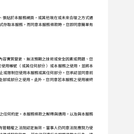
訊息、張貼於本服務網頁，或其他現在或未來合理之方式通
式存取本服務，而同意本服務條款時，您即同意簡單有
服務內容實質變更、無法預期之技術或安全因素或問題、您
制您使用帳號（ 或其任何部分 ）或本服務之使用，並將本
隨時終止或限制您使用本服務或其任何部分。您承認並同意前
服務全部或部分之使用。此外，您同意若本服務之使用被終
本服務所為之任何約定。本服務條款之解釋與適用，以及與本服務
，經有管轄權之法院認定無效，當事人仍同意法院應努力使