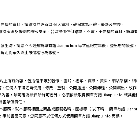
完整的資料，請維持並更新您 個人資料，確保其為正確、最新及完整。
任維持密碼及帳號的機密安全。若您提供任何錯誤、不實、不完整的資料，簡單有譜 J
時，請您立即通知簡單有譜 Jianpu Info 每次連線完畢後，登出您的帳號
發現則將永久終止該侵權行為帳號。
體或程式、網站上所有內容，包括但不限於著作、圖片、檔案、資訊、資料、網站架構
其智慧財產權。任何人不得逕自使用、修改、重製、公開播送、公開傳輸、公開演出、
容，除明確為法律所許可者外，必須依法取得簡單有譜 Jianpu Info 或
 負損害賠償責任。
銷宣傳本服務，就本服務相關之商品或服務名稱、圖樣等（ 以下稱「 簡單有譜 Jianp
fo 事前書面同意，您同意不以任何方式使用簡單有譜 Jianpu Info 商標。