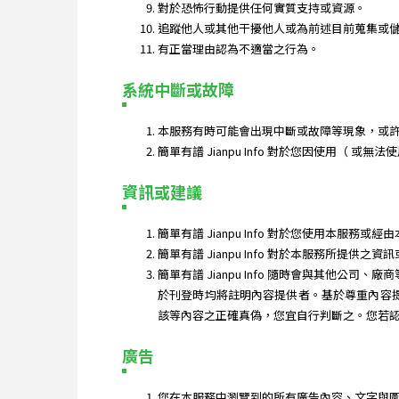
對於恐怖行動提供任何實質支持或資源。
追蹤他人或其他干擾他人或為前述目前蒐集或
有正當理由認為不適當之行為。
系統中斷或故障
本服務有時可能會出現中斷或故障等現象，或
簡單有譜 Jianpu Info 對於您因使用（
資訊或建議
簡單有譜 Jianpu Info 對於您使用本
簡單有譜 Jianpu Info 對於本服務
簡單有譜 Jianpu Info 隨時會與其他公司、
於刊登時均將註明內容提供者。基於尊重內容提供
該等內容之正確真偽，您宜自行判斷之。您若
廣告
您在本服務中瀏覽到的所有廣告內容、文字與