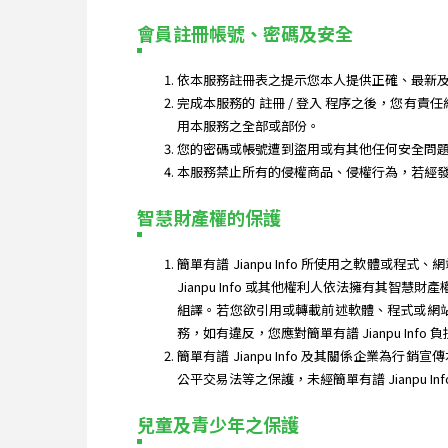
會員註冊帳號、密碼及安全
依本服務註冊表之提示您本人提供正確、最新及
完成本服務的 註冊 / 登入 程序之後，您有責
用本服務之全部或部份。
您的密碼或帳號遭到盜用或有其他任何安全問題發生
本服務禁止所有的侵權商品、侵權行為，若經
智慧財產權的保護
簡單有譜 Jianpu Info 所使用之軟
Jianpu Info 或其他權利人依法擁有
組譯。若您欲引用或轉載前述軟體、程式或網站內
務，如有違反，您應對簡單有譜 Jianpu Info
簡單有譜 Jianpu Info 及其關係企業為行
公平交易法等之保護，未經簡單有譜 Jianpu In
兒童及青少年之保護