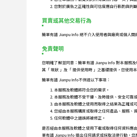
您對於廣告之正確性與可信度應自行斟酌與判斷。簡
買賣或其他交易行為
簡單有譜 Jianpu Info 絕不介入使用者與廠商
免責聲明
您明確了解並同意：簡單有譜 Jianpu Info
其「 現狀 」及「 提供使用時 」之基礎提供，您使
簡單有譜 Jianpu Info不保證以下事項：
本服務及軟體將符合您的需求。
本服務及軟體不受干擾、及時提供、安全可靠
由本服務及軟體之使用而取得之結果為正確或
您經由本服務購買或取得之任何產品、服務、
任何軟體中之錯誤將被修正。
是否經由本服務及軟體之使用下載或取得任何資料應
單有譜 Jianpu Info 提出任何請求或採取法律行