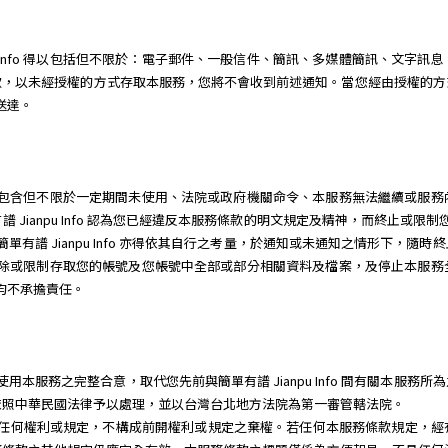
pu Info 得以包括但不限於：電子郵件、一般信件、簡訊、多媒體簡訊、文字
款，以未經授權的方式存取本服務，您將不會收到前述通知。當您經由授權的方
為送達。
因任何理由，包含但不限於一定期間未使用、法院或政府機關命令、本服務無法繼續或
Jianpu Info 認為您已經違反本服務條款的明文規定及精神，而終止或限
單有譜 Jianpu Info 亦得依其自行之考量，於通知或未通知之情形下，
立即關閉、刪除或限制存取您的帳號及您帳號中全部或部分相關資料及檔案，及停止本
三人均不承擔責任。
o 就您使用本服務之完整合意，取代您先前與簡單有譜 Jianpu Info 間有關
依照中華民國法律予以處理，並以台灣台北地方法院為第一審管轄法院。
行本服務條款任何權利或規定，不構成前開權利或規定之棄權。若任何本服務條款規定