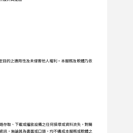
。
、特定目的之適用性及未侵害他人權利。本服務及軟體乃依
路存取、下載或播放設備之任何損壞或資料流失，對簡
得之建議和資訊，無論其為書面或口頭，均不構成本服務或軟體之