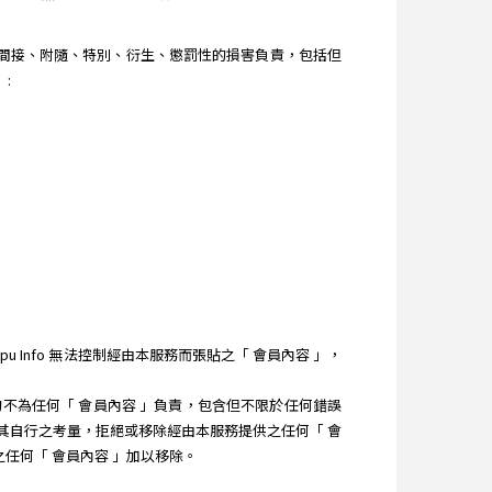
直接、間接、附隨、特別、衍生、懲罰性的損害負責，包括但
:
 Info 無法控制經由本服務而張貼之「 會員內容 」，
 均不為任何「 會員內容 」負責，包含但不限於任何錯誤
）依其自行之考量，拒絕或移除經由本服務提供之任何「 會
之任何「 會員內容 」加以移除。