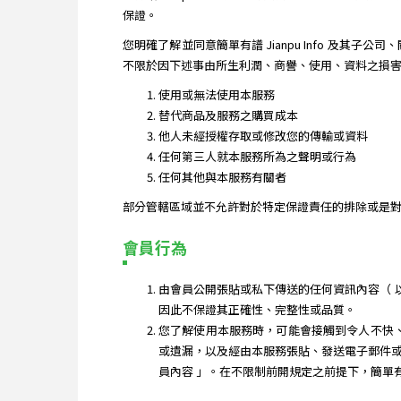
保證。
您明確了解並同意簡單有譜 Jianpu Info 及
不限於因下述事由所生利潤、商譽、使用、資料之損害或其他
使用或無法使用本服務
替代商品及服務之購買成本
他人未經授權存取或修改您的傳輸或資料
任何第三人就本服務所為之聲明或行為
任何其他與本服務有關者
部分管轄區域並不允許對於特定保證責任的排除或是對
會員行為
由會員公開張貼或私下傳送的任何資訊內容（ 以下簡
因此不保證其正確性、完整性或品質。
您了解使用本服務時，可能會接觸到令人不快、不適
或遺漏，以及經由本服務張貼、發送電子郵件或傳送
員內容 」。在不限制前開規定之前提下，簡單有譜