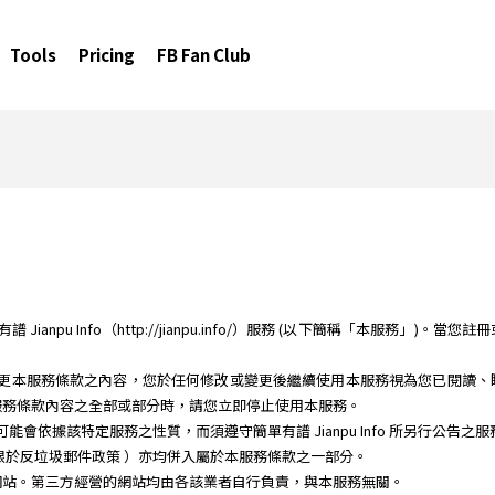
Tools
Pricing
FB Fan Club
anpu Info（http://jianpu.info/）服務 (以下簡稱「本服務」)。當
時間修改或變更本服務條款之內容，您於任何修改或變更後繼續使用本服務視為您已閱
服務條款內容之全部或部分時，請您立即停止使用本服務。
務時，可能會依據該特定服務之性質，而須遵守簡單有譜 Jianpu Info 所另行公告
限於反垃圾郵件政策 ）亦均併入屬於本服務條款之一部分。
網站。第三方經營的網站均由各該業者自行負責，與本服務無關。