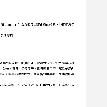
ianpu Info 有權暫停或終止您的帳號，並拒絕您使
，免遭盜用。
、網站畫面的安排、網頁設計、會員內容等，均由簡單有譜
改作、散布、發行、公開發表、進行還原工程、解編或反向
其他權利人的事前書面同意。尊重智慧財產權是您應盡的義
u Info 商標 」），依其註冊或使用之狀態，受商標法及