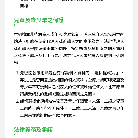
商標。
兒童及青少年之保護
本網站並非特別為未成年人/兒童設計，若未成年人需使用本網
站時，則應在法定代理人或監護人之同意下為之。法定代理人
或監護人得隨時請求本公司停止特定帳號及其相關之個人資料
之蒐集、處理及利用行為。法定代理人或監護人應盡到下列義
務：
先檢閱各該網站是否有保護個人資料的「 隱私權政策 」，
再決定是否同意提出相關的個人資料；並應持續叮嚀兒童及
青少年不可洩漏自己或家人的任何資料給任何人。也不應單
獨接受網友的邀請或贈送禮物而與之見面。
謹慎選擇合適網站供兒童及青少年瀏覽。未滿十二歲之兒童
上網時，應全程在旁陪伴，十二歲以上未滿十八歲之青少年
上網前亦應斟酌是否給予同意。
法律義務及承諾