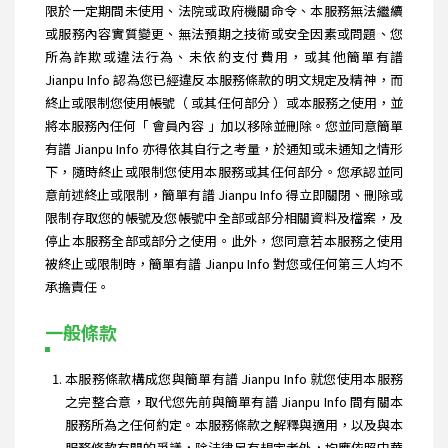
限於一定期間未使用、法院或政府機關命令、本服務無法繼續
或服務內容實質變更、無法預期之技術或安全因素或問題、您
所為詐欺或違法行為、未依約支付費用，或其他簡單有譜
Jianpu Info 認為您已經違反本服務條款的明文規定及精神，而
終止或限制您使用帳號（ 或其任何部分 ）或本服務之使用，並
將本服務內任何「 會員內容 」加以移除並刪除。您並同意簡單
有譜 Jianpu Info 亦得依其自行之考量，於通知或未通知之情形
下，隨時終止或限制您使用本服務或其任何部分。您承認並同
意前述終止或限制，簡單有譜 Jianpu Info 得立即關閉、刪除或
限制存取您的帳號及您帳號中全部或部分相關資料及檔案，及
停止本服務全部或部分之使用。此外，您同意若本服務之使用
被終止或限制時，簡單有譜 Jianpu Info 對您或任何第三人均不
承擔責任。
一般條款
本服務條款構成您與簡單有譜 Jianpu Info 就您使用本服務
之完整合意，取代您先前與簡單有譜 Jianpu Info 間有關本
服務所為之任何約定。本服務條款之解釋與適用，以及與本
服務條款有關的爭議，除法律另有規定者外，均應依照中華