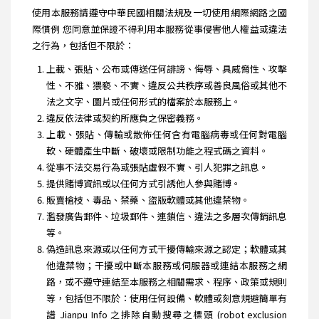
使用本服務請遵守中華民國相關法規及一切使用網際網路之國
際慣例 您同意並保證不得利用本服務從事侵害他人權益或違法
之行為，包括但不限於：
上載、張貼、公布或傳送任何誹謗、侮辱、具威脅性、攻擊
性、不雅、猥褻、不實、違反公共秩序或善良風俗或其他不
法之文字、圖片或任何形式的檔案於本服務上。
違反依法律或契約所應負之保密義務。
上載、張貼、傳輸或散佈任何含有電腦病毒或任何對電腦
軟、硬體產生中斷、破壞或限制功能之程式碼之資料。
從事不法交易行為或張貼虛假不實、引人犯罪之訊息。
提供賭博資訊或以任何方式引誘他人參與賭博。
販賣槍枝、毒品、禁藥、盜版軟體或其他違禁物。
濫發廣告郵件、垃圾郵件、連鎖信、違法之多層次傳銷訊息
等。
偽造訊息來源或以任何方式干擾傳輸來源之認定；軟體或其
他違禁物；干擾或中斷本服務或伺服器或連結本服務之網
路，或不遵守連結至本服務之相關需求、程序、政策或規則
等，包括但不限於：使用任何設備、軟體或刻意規避簡單有
譜 Jianpu Info 之排除自動搜尋之標頭 (robot exclusion