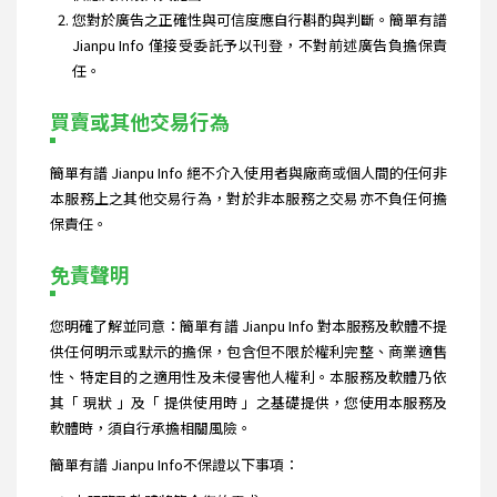
您對於廣告之正確性與可信度應自行斟酌與判斷。簡單有譜
Jianpu Info 僅接受委託予以刊登，不對前述廣告負擔保責
任。
買賣或其他交易行為
簡單有譜 Jianpu Info 絕不介入使用者與廠商或個人間的任何非
本服務上之其他交易行為，對於非本服務之交易亦不負任何擔
保責任。
免責聲明
您明確了解並同意：簡單有譜 Jianpu Info 對本服務及軟體不提
供任何明示或默示的擔保，包含但不限於權利完整、商業適售
性、特定目的之適用性及未侵害他人權利。本服務及軟體乃依
其「 現狀 」及「 提供使用時 」之基礎提供，您使用本服務及
軟體時，須自行承擔相關風險。
簡單有譜 Jianpu Info不保證以下事項：