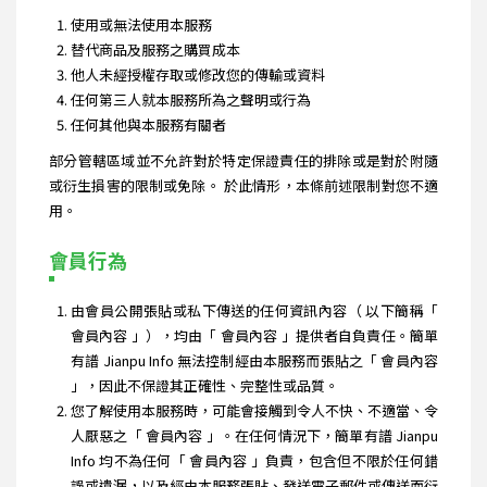
使用或無法使用本服務
替代商品及服務之購買成本
他人未經授權存取或修改您的傳輸或資料
任何第三人就本服務所為之聲明或行為
任何其他與本服務有關者
部分管轄區域並不允許對於特定保證責任的排除或是對於附隨
或衍生損害的限制或免除。 於此情形，本條前述限制對您不適
用。
會員行為
由會員公開張貼或私下傳送的任何資訊內容（ 以下簡稱「
會員內容 」），均由「 會員內容 」提供者自負責任。簡單
有譜 Jianpu Info 無法控制經由本服務而張貼之「 會員內容
」，因此不保證其正確性、完整性或品質。
您了解使用本服務時，可能會接觸到令人不快、不適當、令
人厭惡之「 會員內容 」。在任何情況下，簡單有譜 Jianpu
Info 均不為任何「 會員內容 」負責，包含但不限於任何錯
誤或遺漏，以及經由本服務張貼、發送電子郵件或傳送而衍