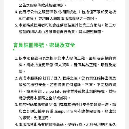
公告之服務條款或相關規定。
此另行公告之服務條款或相關規定（ 包括但不限於反垃圾
郵件政策 ）亦均併入屬於本服務條款之一部分。
本服務或使用者可能會提供連結至其他第三方網站。第三方
經營的網站均由各該業者自行負責，與本服務無關。
會員註冊帳號、密碼及安全
依本服務註冊表之提示您本人提供正確、最新及完整的資
料，請維持並更新您 個人資料，確保其為正確、最新及完
整。
完成本服務的 註冊 / 登入 程序之後，您有責任維持密碼及
帳號的機密安全。若您提供任何錯誤、不實、不完整的資
料，簡單有譜 Jianpu Info 有權暫停或終止您的帳號，並拒
絕您使用本服務之全部或部份。
您的密碼或帳號遭到盜用或有其他任何安全問題發生時，請
您立即通知簡單有譜 Jianpu Info 每次連線完畢後，登出您
的帳號，免遭盜用。
本服務禁止所有的侵權商品、侵權行為，若經發現則將永久