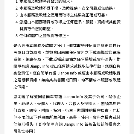
本服務及軟體將符合您的需求。
本服務及軟體不受干擾、及時提供、安全可靠或無錯誤，
由本服務及軟體之使用而取得之結果為正確或可靠。
您經由本服務購買或取得之任何產品、服務、資訊或其他資
料將符合您的期望。
任何軟體中之錯誤將被修正。
是否經由本服務及軟體之使用下載或取得任何資料應由您自行
考量且自負風險，並拋棄因前開任何資料之下載而導致您電腦
系統、網路存取、下載或播放設備之任何損壞或資料流失，對
簡單有譜 Jianpu Info 提出任何請求或採取法律行動，您應自負
完全責任。您自簡單有譜 Jianpu Info 或經由本服務或軟體取得
之建議和資訊，無論其為書面或口頭，均不構成本服務或軟體
之保證。
您明確了解並同意簡單有譜 Jianpu Info 及其子公司、關係企
業、經理人、受僱人、代理人、合夥人及授權人， 無須為您任
何直接、間接、附隨、特別、衍生、懲罰性的損害負責，包括
但不限於因下述事由所生利潤、商譽、使用、資料之損害或其
他無形損失（ 即令簡單有譜 Jianpu Info 曾被告知該等損害之
可能性亦同 ）: