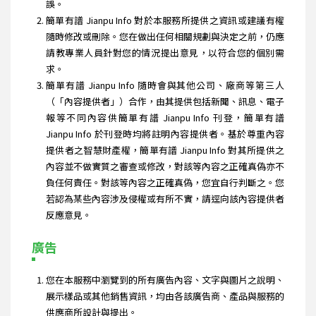
誤。
簡單有譜 Jianpu Info 對於本服務所提供之資訊或建議有權
隨時修改或刪除。您在做出任何相關規劃與決定之前，仍應
請教專業人員針對您的情況提出意見，以符合您的個別需
求。
簡單有譜 Jianpu Info 隨時會與其他公司、廠商等第三人
（「內容提供者」）合作，由其提供包括新聞、訊息、電子
報等不同內容供簡單有譜 Jianpu Info 刊登，簡單有譜
Jianpu Info 於刊登時均將註明內容提供者。基於尊重內容
提供者之智慧財產權，簡單有譜 Jianpu Info 對其所提供之
內容並不做實質之審查或修改，對該等內容之正確真偽亦不
負任何責任。對該等內容之正確真偽，您宜自行判斷之。您
若認為某些內容涉及侵權或有所不實，請逕向該內容提供者
反應意見。
廣告
您在本服務中瀏覽到的所有廣告內容、文字與圖片之說明、
展示樣品或其他銷售資訊，均由各該廣告商、產品與服務的
供應商所設計與提出。