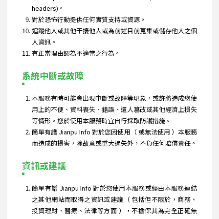
headers)。
對於恐怖行動提供任何實質支持或資源。
追蹤他人或其他干擾他人或為前述目前蒐集或儲存他人之個
人資訊。
有正當理由認為不適當之行為。
系統中斷或故障
本服務有時可能會出現中斷或故障等現象，或許將造成您使
用上的不便、資料喪失、錯誤、遭人篡改或其他經濟上損失
等情形。您於使用本服務時宜自行採取防護措施。
簡單有譜 Jianpu Info 對於您因使用（ 或無法使用 ）本服務
而造成的損害，除故意或重大過失外，不負任何賠償責任。
資訊或建議
簡單有譜 Jianpu Info 對於您使用本服務或經由本服務連結
之其他網站而取得之資訊或建議（ 包括但不限於，商務、
投資理財、醫療、法律等方面 ），不擔保其為完全正確無