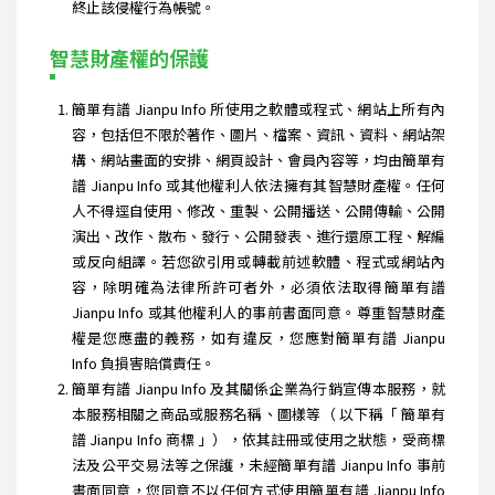
終止該侵權行為帳號。
智慧財產權的保護
簡單有譜 Jianpu Info 所使用之軟體或程式、網站上所有內
容，包括但不限於著作、圖片、檔案、資訊、資料、網站架
構、網站畫面的安排、網頁設計、會員內容等，均由簡單有
譜 Jianpu Info 或其他權利人依法擁有其智慧財產權。任何
人不得逕自使用、修改、重製、公開播送、公開傳輸、公開
演出、改作、散布、發行、公開發表、進行還原工程、解編
或反向組譯。若您欲引用或轉載前述軟體、程式或網站內
容，除明確為法律所許可者外，必須依法取得簡單有譜
Jianpu Info 或其他權利人的事前書面同意。尊重智慧財產
權是您應盡的義務，如有違反，您應對簡單有譜 Jianpu
Info 負損害賠償責任。
簡單有譜 Jianpu Info 及其關係企業為行銷宣傳本服務，就
本服務相關之商品或服務名稱、圖樣等（ 以下稱「 簡單有
譜 Jianpu Info 商標 」），依其註冊或使用之狀態，受商標
法及公平交易法等之保護，未經簡單有譜 Jianpu Info 事前
書面同意，您同意不以任何方式使用簡單有譜 Jianpu Info