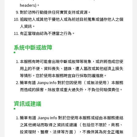
headers)。
對於恐怖行動提供任何實質支持或資源。
追蹤他人或其他干擾他人或為前述目前蒐集或儲存他人之個
人資訊。
有正當理由認為不適當之行為。
系統中斷或故障
本服務有時可能會出現中斷或故障等現象，或許將造成您使
用上的不便、資料喪失、錯誤、遭人篡改或其他經濟上損失
等情形。您於使用本服務時宜自行採取防護措施。
簡單有譜 Jianpu Info 對於您因使用（ 或無法使用 ）本服務
而造成的損害，除故意或重大過失外，不負任何賠償責任。
資訊或建議
簡單有譜 Jianpu Info 對於您使用本服務或經由本服務連結
之其他網站而取得之資訊或建議（ 包括但不限於，商務、
投資理財、醫療、法律等方面 ），不擔保其為完全正確無