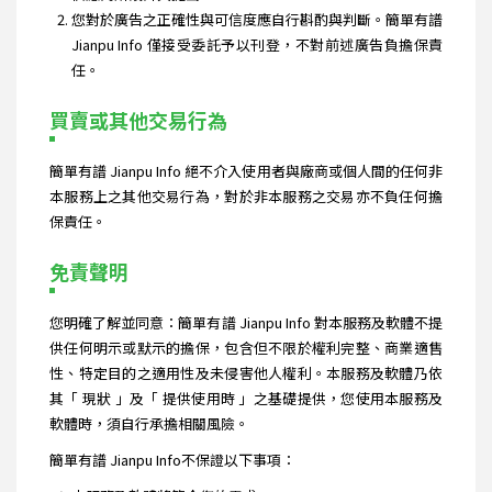
您對於廣告之正確性與可信度應自行斟酌與判斷。簡單有譜
Jianpu Info 僅接受委託予以刊登，不對前述廣告負擔保責
任。
買賣或其他交易行為
簡單有譜 Jianpu Info 絕不介入使用者與廠商或個人間的任何非
本服務上之其他交易行為，對於非本服務之交易亦不負任何擔
保責任。
免責聲明
您明確了解並同意：簡單有譜 Jianpu Info 對本服務及軟體不提
供任何明示或默示的擔保，包含但不限於權利完整、商業適售
性、特定目的之適用性及未侵害他人權利。本服務及軟體乃依
其「 現狀 」及「 提供使用時 」之基礎提供，您使用本服務及
軟體時，須自行承擔相關風險。
簡單有譜 Jianpu Info不保證以下事項：