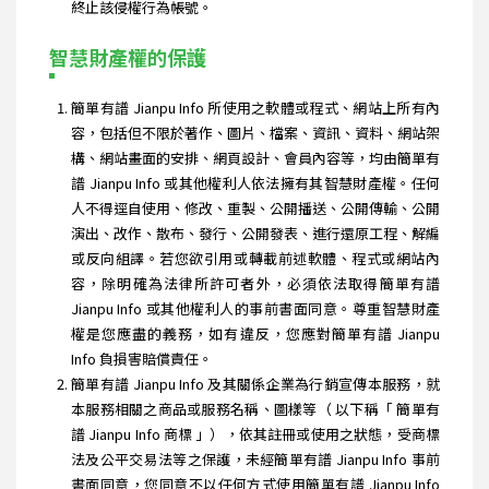
終止該侵權行為帳號。
智慧財產權的保護
簡單有譜 Jianpu Info 所使用之軟體或程式、網站上所有內
容，包括但不限於著作、圖片、檔案、資訊、資料、網站架
構、網站畫面的安排、網頁設計、會員內容等，均由簡單有
譜 Jianpu Info 或其他權利人依法擁有其智慧財產權。任何
人不得逕自使用、修改、重製、公開播送、公開傳輸、公開
演出、改作、散布、發行、公開發表、進行還原工程、解編
或反向組譯。若您欲引用或轉載前述軟體、程式或網站內
容，除明確為法律所許可者外，必須依法取得簡單有譜
Jianpu Info 或其他權利人的事前書面同意。尊重智慧財產
權是您應盡的義務，如有違反，您應對簡單有譜 Jianpu
Info 負損害賠償責任。
簡單有譜 Jianpu Info 及其關係企業為行銷宣傳本服務，就
本服務相關之商品或服務名稱、圖樣等（ 以下稱「 簡單有
譜 Jianpu Info 商標 」），依其註冊或使用之狀態，受商標
法及公平交易法等之保護，未經簡單有譜 Jianpu Info 事前
書面同意，您同意不以任何方式使用簡單有譜 Jianpu Info