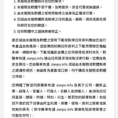
本服務及軟體將符合您的需求。
本服務及軟體不受干擾、及時提供、安全可靠或無錯誤，
由本服務及軟體之使用而取得之結果為正確或可靠。
您經由本服務購買或取得之任何產品、服務、資訊或其他資
料將符合您的期望。
任何軟體中之錯誤將被修正。
是否經由本服務及軟體之使用下載或取得任何資料應由您自行
考量且自負風險，並拋棄因前開任何資料之下載而導致您電腦
系統、網路存取、下載或播放設備之任何損壞或資料流失，對
簡單有譜 Jianpu Info 提出任何請求或採取法律行動，您應自負
完全責任。您自簡單有譜 Jianpu Info 或經由本服務或軟體取得
之建議和資訊，無論其為書面或口頭，均不構成本服務或軟體
之保證。
您明確了解並同意簡單有譜 Jianpu Info 及其子公司、關係企
業、經理人、受僱人、代理人、合夥人及授權人， 無須為您任
何直接、間接、附隨、特別、衍生、懲罰性的損害負責，包括
但不限於因下述事由所生利潤、商譽、使用、資料之損害或其
他無形損失（ 即令簡單有譜 Jianpu Info 曾被告知該等損害之
可能性亦同 ）: