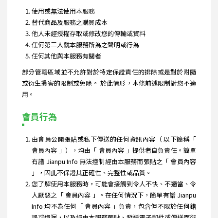
使用或無法使用本服務
替代商品及服務之購買成本
他人未經授權存取或修改您的傳輸或資料
任何第三人就本服務所為之聲明或行為
任何其他與本服務有關者
部分管轄區域並不允許對於特定保證責任的排除或是對於附隨
或衍生損害的限制或免除。 於此情形，本條前述限制對您不適
用。
會員行為
由會員公開張貼或私下傳送的任何資訊內容（ 以下簡稱「
會員內容 」），均由「 會員內容 」提供者自負責任。簡單
有譜 Jianpu Info 無法控制經由本服務而張貼之「 會員內容
」，因此不保證其正確性、完整性或品質。
您了解使用本服務時，可能會接觸到令人不快、不適當、令
人厭惡之「 會員內容 」。在任何情況下，簡單有譜 Jianpu
Info 均不為任何「 會員內容 」負責，包含但不限於任何錯
誤或遺漏，以及經由本服務張貼、發送電子郵件或傳送而衍