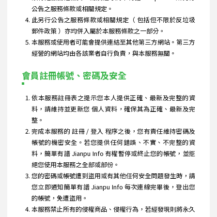
公告之服務條款或相關規定。
此另行公告之服務條款或相關規定（ 包括但不限於反垃圾
郵件政策 ）亦均併入屬於本服務條款之一部分。
本服務或使用者可能會提供連結至其他第三方網站。第三方
經營的網站均由各該業者自行負責，與本服務無關。
會員註冊帳號、密碼及安全
依本服務註冊表之提示您本人提供正確、最新及完整的資
料，請維持並更新您 個人資料，確保其為正確、最新及完
整。
完成本服務的 註冊 / 登入 程序之後，您有責任維持密碼及
帳號的機密安全。若您提供任何錯誤、不實、不完整的資
料，簡單有譜 Jianpu Info 有權暫停或終止您的帳號，並拒
絕您使用本服務之全部或部份。
您的密碼或帳號遭到盜用或有其他任何安全問題發生時，請
您立即通知簡單有譜 Jianpu Info 每次連線完畢後，登出您
的帳號，免遭盜用。
本服務禁止所有的侵權商品、侵權行為，若經發現則將永久