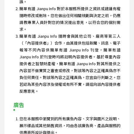
誤。
簡單有譜 Jianpu Info 對於本服務所提供之資訊或建議有權
隨時修改或刪除。您在做出任何相關規劃與決定之前，仍應
請教專業人員針對您的情況提出意見，以符合您的個別需
求。
簡單有譜 Jianpu Info 隨時會與其他公司、廠商等第三人
（「內容提供者」）合作，由其提供包括新聞、訊息、電子
報等不同內容供簡單有譜 Jianpu Info 刊登，簡單有譜
Jianpu Info 於刊登時均將註明內容提供者。基於尊重內容
提供者之智慧財產權，簡單有譜 Jianpu Info 對其所提供之
內容並不做實質之審查或修改，對該等內容之正確真偽亦不
負任何責任。對該等內容之正確真偽，您宜自行判斷之。您
若認為某些內容涉及侵權或有所不實，請逕向該內容提供者
反應意見。
廣告
您在本服務中瀏覽到的所有廣告內容、文字與圖片之說明、
展示樣品或其他銷售資訊，均由各該廣告商、產品與服務的
供應商所設計與提出。