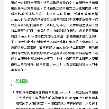
限於一定期間未使用、法院或政府機關命令、本服務無法繼續
或服務內容實質變更、無法預期之技術或安全因素或問題、您
所為詐欺或違法行為、未依約支付費用，或其他簡單有譜
Jianpu Info 認為您已經違反本服務條款的明文規定及精神，而
終止或限制您使用帳號（ 或其任何部分 ）或本服務之使用，並
將本服務內任何「 會員內容 」加以移除並刪除。您並同意簡單
有譜 Jianpu Info 亦得依其自行之考量，於通知或未通知之情形
下，隨時終止或限制您使用本服務或其任何部分。您承認並同
意前述終止或限制，簡單有譜 Jianpu Info 得立即關閉、刪除或
限制存取您的帳號及您帳號中全部或部分相關資料及檔案，及
停止本服務全部或部分之使用。此外，您同意若本服務之使用
被終止或限制時，簡單有譜 Jianpu Info 對您或任何第三人均不
承擔責任。
一般條款
本服務條款構成您與簡單有譜 Jianpu Info 就您使用本服務
之完整合意，取代您先前與簡單有譜 Jianpu Info 間有關本
服務所為之任何約定。本服務條款之解釋與適用，以及與本
服務條款有關的爭議，除法律另有規定者外，均應依照中華