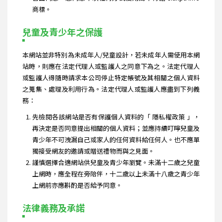
商標。
兒童及青少年之保護
本網站並非特別為未成年人/兒童設計，若未成年人需使用本網
站時，則應在法定代理人或監護人之同意下為之。法定代理人
或監護人得隨時請求本公司停止特定帳號及其相關之個人資料
之蒐集、處理及利用行為。法定代理人或監護人應盡到下列義
務：
先檢閱各該網站是否有保護個人資料的「 隱私權政策 」，
再決定是否同意提出相關的個人資料；並應持續叮嚀兒童及
青少年不可洩漏自己或家人的任何資料給任何人。也不應單
獨接受網友的邀請或贈送禮物而與之見面。
謹慎選擇合適網站供兒童及青少年瀏覽。未滿十二歲之兒童
上網時，應全程在旁陪伴，十二歲以上未滿十八歲之青少年
上網前亦應斟酌是否給予同意。
法律義務及承諾