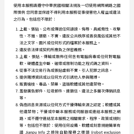
使用本服務請遵守中華民國相關法規及一切使用網際網路之國
際慣例 您同意並保證不得利用本服務從事侵害他人權益或違法
之行為，包括但不限於：
上載、張貼、公布或傳送任何誹謗、侮辱、具威脅性、攻擊
性、不雅、猥褻、不實、違反公共秩序或善良風俗或其他不
法之文字、圖片或任何形式的檔案於本服務上。
違反依法律或契約所應負之保密義務。
上載、張貼、傳輸或散佈任何含有電腦病毒或任何對電腦
軟、硬體產生中斷、破壞或限制功能之程式碼之資料。
從事不法交易行為或張貼虛假不實、引人犯罪之訊息。
提供賭博資訊或以任何方式引誘他人參與賭博。
販賣槍枝、毒品、禁藥、盜版軟體或其他違禁物。
濫發廣告郵件、垃圾郵件、連鎖信、違法之多層次傳銷訊息
等。
偽造訊息來源或以任何方式干擾傳輸來源之認定；軟體或其
他違禁物；干擾或中斷本服務或伺服器或連結本服務之網
路，或不遵守連結至本服務之相關需求、程序、政策或規則
等，包括但不限於：使用任何設備、軟體或刻意規避簡單有
譜 Jianpu Info 之排除自動搜尋之標頭 (robot exclusion