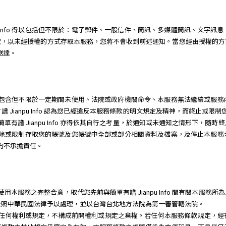
pu Info 得以包括但不限於：電子郵件、一般信件、簡訊、多媒體簡訊、文字
款，以未經授權的方式存取本服務，您將不會收到前述通知。當您經由授權的方
為送達。
因任何理由，包含但不限於一定期間未使用、法院或政府機關命令、本服務無法繼續或
Jianpu Info 認為您已經違反本服務條款的明文規定及精神，而終止或限
單有譜 Jianpu Info 亦得依其自行之考量，於通知或未通知之情形下，
立即關閉、刪除或限制存取您的帳號及您帳號中全部或部分相關資料及檔案，及停止本
三人均不承擔責任。
o 就您使用本服務之完整合意，取代您先前與簡單有譜 Jianpu Info 間有關
依照中華民國法律予以處理，並以台灣台北地方法院為第一審管轄法院。
行本服務條款任何權利或規定，不構成前開權利或規定之棄權。若任何本服務條款規定