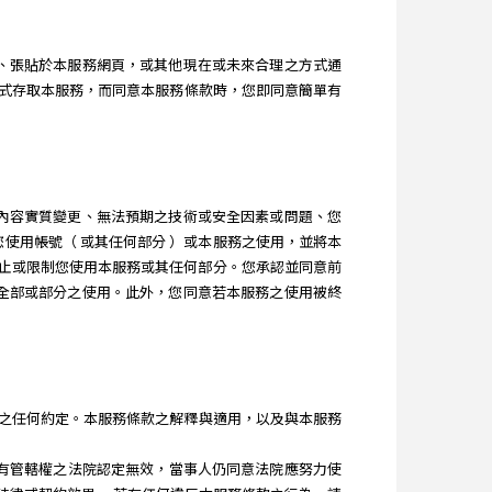
訊息、張貼於本服務網頁，或其他現在或未來合理之方式通
式存取本服務，而同意本服務條款時，您即同意簡單有
服務內容實質變更、無法預期之技術或安全因素或問題、您
制您使用帳號（ 或其任何部分 ）或本服務之使用，並將本
隨時終止或限制您使用本服務或其任何部分。您承認並同意前
服務全部或部分之使用。此外，您同意若本服務之使用被終
本服務所為之任何約定。本服務條款之解釋與適用，以及與本服務
，經有管轄權之法院認定無效，當事人仍同意法院應努力使