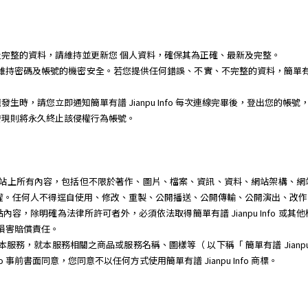
完整的資料，請維持並更新您 個人資料，確保其為正確、最新及完整。
任維持密碼及帳號的機密安全。若您提供任何錯誤、不實、不完整的資料，簡單有譜 J
時，請您立即通知簡單有譜 Jianpu Info 每次連線完畢後，登出您的帳號
發現則將永久終止該侵權行為帳號。
體或程式、網站上所有內容，包括但不限於著作、圖片、檔案、資訊、資料、網站架構
其智慧財產權。任何人不得逕自使用、修改、重製、公開播送、公開傳輸、公開演出、
容，除明確為法律所許可者外，必須依法取得簡單有譜 Jianpu Info 或
 負損害賠償責任。
銷宣傳本服務，就本服務相關之商品或服務名稱、圖樣等（ 以下稱「 簡單有譜 Jianp
fo 事前書面同意，您同意不以任何方式使用簡單有譜 Jianpu Info 商標。