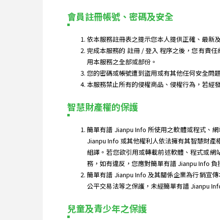
會員註冊帳號、密碼及安全
依本服務註冊表之提示您本人提供正確、最新及
完成本服務的 註冊 / 登入 程序之後，您有責
用本服務之全部或部份。
您的密碼或帳號遭到盜用或有其他任何安全問題發生
本服務禁止所有的侵權商品、侵權行為，若經
智慧財產權的保護
簡單有譜 Jianpu Info 所使用之軟
Jianpu Info 或其他權利人依法擁有
組譯。若您欲引用或轉載前述軟體、程式或網站內
務，如有違反，您應對簡單有譜 Jianpu Info
簡單有譜 Jianpu Info 及其關係企業為行
公平交易法等之保護，未經簡單有譜 Jianpu In
兒童及青少年之保護