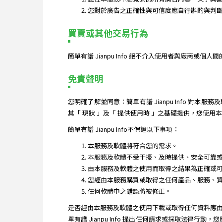
您對於廣告之正確性與可信度應自行斟酌與判斷。簡
買賣或其他交易行為
簡單有譜 Jianpu Info 絕不介入使用者與廠商
免責聲明
您明確了解並同意：簡單有譜 Jianpu Info
其「 現狀 」及「 提供使用時 」之基礎提供，您使
簡單有譜 Jianpu Info不保證以下事項：
本服務及軟體將符合您的需求。
本服務及軟體不受干擾、及時提供、安全可靠
由本服務及軟體之使用而取得之結果為正確或
您經由本服務購買或取得之任何產品、服務、
任何軟體中之錯誤將被修正。
是否經由本服務及軟體之使用下載或取得任何資料應
單有譜 Jianpu Info 提出任何請求或採取法律行