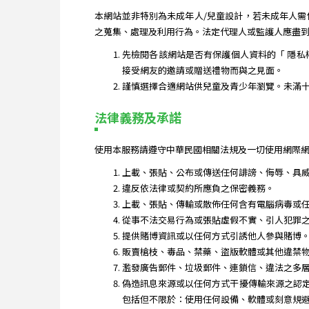
本網站並非特別為未成年人/兒童設計，若未成年人
之蒐集、處理及利用行為。法定代理人或監護人應盡
先檢閱各該網站是否有保護個人資料的「 隱私
接受網友的邀請或贈送禮物而與之見面。
謹慎選擇合適網站供兒童及青少年瀏覽。未滿
法律義務及承諾
使用本服務請遵守中華民國相關法規及一切使用網際網
上載、張貼、公布或傳送任何誹謗、侮辱、具
違反依法律或契約所應負之保密義務。
上載、張貼、傳輸或散佈任何含有電腦病毒或
從事不法交易行為或張貼虛假不實、引人犯罪
提供賭博資訊或以任何方式引誘他人參與賭博
販賣槍枝、毒品、禁藥、盜版軟體或其他違禁
濫發廣告郵件、垃圾郵件、連鎖信、違法之多
偽造訊息來源或以任何方式干擾傳輸來源之認
包括但不限於：使用任何設備、軟體或刻意規避簡單有譜 Jia