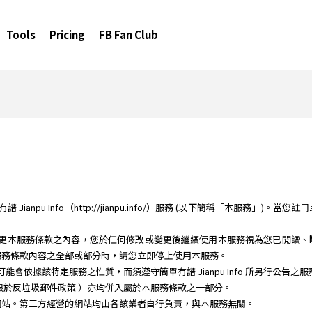
Tools
Pricing
FB Fan Club
anpu Info（http://jianpu.info/）服務 (以下簡稱「本服務」)。當
時間修改或變更本服務條款之內容，您於任何修改或變更後繼續使用本服務視為您已閱
服務條款內容之全部或部分時，請您立即停止使用本服務。
務時，可能會依據該特定服務之性質，而須遵守簡單有譜 Jianpu Info 所另行公告
限於反垃圾郵件政策 ）亦均併入屬於本服務條款之一部分。
網站。第三方經營的網站均由各該業者自行負責，與本服務無關。