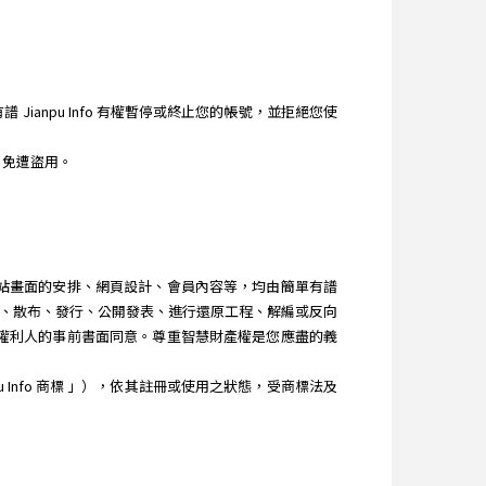
ianpu Info 有權暫停或終止您的帳號，並拒絕您使
，免遭盜用。
、網站畫面的安排、網頁設計、會員內容等，均由簡單有譜
改作、散布、發行、公開發表、進行還原工程、解編或反向
其他權利人的事前書面同意。尊重智慧財產權是您應盡的義
u Info 商標 」），依其註冊或使用之狀態，受商標法及