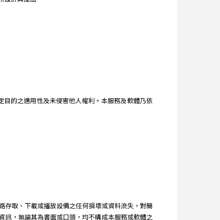
。
、特定目的之適用性及未侵害他人權利。本服務及軟體乃依
路存取、下載或播放設備之任何損壞或資料流失，對簡
得之建議和資訊，無論其為書面或口頭，均不構成本服務或軟體之