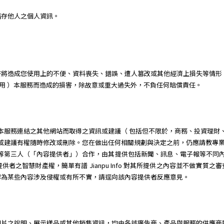
儲存他人之個人資訊。
許將造成您使用上的不便、資料喪失、錯誤、遭人篡改或其他經濟上損失等情形
 或無法使用 ）本服務而造成的損害，除故意或重大過失外，不負任何賠償責任。
服務或經由本服務連結之其他網站而取得之資訊或建議（ 包括但不限於，商務、投資
所提供之資訊或建議有權隨時修改或刪除。您在做出任何相關規劃與決定之前，仍應請
廠商等第三人（「內容提供者」）合作，由其提供包括新聞、訊息、電子報等不同內容供簡單有譜 
者之智慧財產權，簡單有譜 Jianpu Info 對其所提供之內容並不做實質
認為某些內容涉及侵權或有所不實，請逕向該內容提供者反應意見。
圖片之說明、展示樣品或其他銷售資訊，均由各該廣告商、產品與服務的供應商