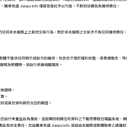
單有譜 Jianpu Info 僅接受委託予以刊登，不對前述廣告負擔保責任。
或個人間的任何非本服務上之其他交易行為，對於非本服務之交易亦不負任何擔保責任
 對本服務及軟體不提供任何明示或默示的擔保，包含但不限於權利完整、商業適售性
用本服務及軟體時，須自行承擔相關風險。
或無錯誤，
可靠。
資訊或其他資料將符合您的期望。
由您自行考量且自負風險，並拋棄因前開任何資料之下載而導致您電腦系統、網
動，您應自負完全責任。您自簡單有譜 Jianpu Info 或經由本服務或軟體取