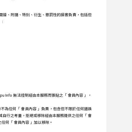
直接、間接、附隨、特別、衍生、懲罰性的損害負責，包括但
:
 Info 無法控制經由本服務而張貼之「 會員內容 」，
 均不為任何「 會員內容 」負責，包含但不限於任何錯誤
）依其自行之考量，拒絕或移除經由本服務提供之任何「 會
之任何「 會員內容 」加以移除。