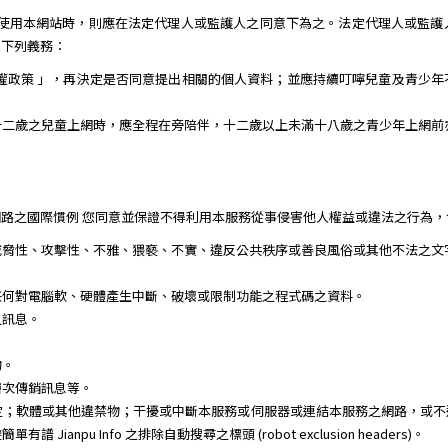
需使用本網站時，則應在法定代理人或監護人之同意下為之。法定代理人或監護
到下列義務：
權政策 」，再決定是否同意提出相關的個人資料；並應持續叮嚀兒童及青少
十二歲之兒童上網時，應全程在旁陪伴，十二歲以上未滿十八歲之青少年上網前
路之國際慣例 您同意並保證不得利用本服務從事侵害他人權益或違法之行為，
威脅性、攻擊性、不雅、猥褻、不實、違反公共秩序或善良風俗或其他不法之文
任何對電腦軟、硬體產生中斷、破壞或限制功能之程式碼之資料。
之訊息。
。
物。
層次傳銷訊息等。
定；軟體或其他違禁物；干擾或中斷本服務或伺服器或連結本服務之網路，或不
npu Info 之排除自動搜尋之標頭 (robot exclusion headers)。