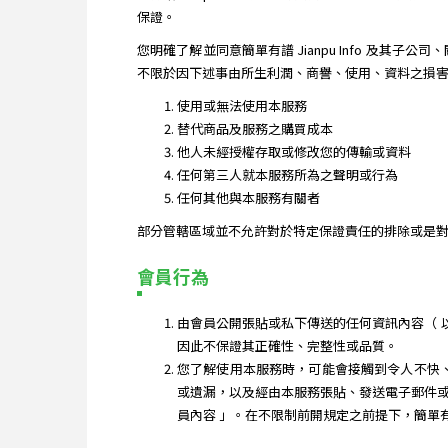
保證。
您明確了解並同意簡單有譜 Jianpu Info 及
不限於因下述事由所生利潤、商譽、使用、資料之損害或其他
使用或無法使用本服務
替代商品及服務之購買成本
他人未經授權存取或修改您的傳輸或資料
任何第三人就本服務所為之聲明或行為
任何其他與本服務有關者
部分管轄區域並不允許對於特定保證責任的排除或是對
會員行為
由會員公開張貼或私下傳送的任何資訊內容（ 以下簡
因此不保證其正確性、完整性或品質。
您了解使用本服務時，可能會接觸到令人不快、不適
或遺漏，以及經由本服務張貼、發送電子郵件或傳送
員內容 」。在不限制前開規定之前提下，簡單有譜