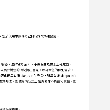
。您於使用本服務時宜自行採取防護措施。
理財、醫療、法律等方面 ），不擔保其為完全正確無誤。
教專業人員針對您的情況提出意見，以符合您的個別需求。
Jianpu Info 刊登，簡單有譜 Jianpu Info
之審查或修改，對該等內容之正確真偽亦不負任何責任。對
所設計與提出。