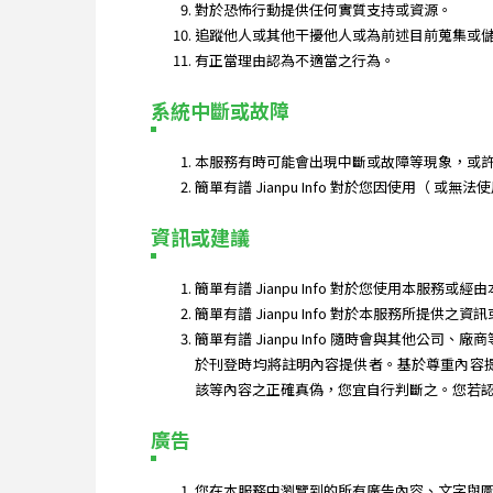
對於恐怖行動提供任何實質支持或資源。
追蹤他人或其他干擾他人或為前述目前蒐集或
有正當理由認為不適當之行為。
系統中斷或故障
本服務有時可能會出現中斷或故障等現象，或
簡單有譜 Jianpu Info 對於您因使用（
資訊或建議
簡單有譜 Jianpu Info 對於您使用本
簡單有譜 Jianpu Info 對於本服務
簡單有譜 Jianpu Info 隨時會與其他公司、
於刊登時均將註明內容提供者。基於尊重內容提供
該等內容之正確真偽，您宜自行判斷之。您若
廣告
您在本服務中瀏覽到的所有廣告內容、文字與