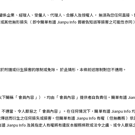
其子公司、關係企業、經理人、受僱人、代理人、合夥人及授權人， 無須為您任何
無形損失（ 即令簡單有譜 Jianpu Info 曾被告知該等損害之可能性亦同 ）
於附隨或衍生損害的限制或免除。 於此情形，本條前述限制對您不適用。
稱「 會員內容 」），均由「 會員內容 」提供者自負責任。簡單有譜 Jianpu
當、令人厭惡之「 會員內容 」。在任何情況下，簡單有譜 Jianpu Info
而衍生之任何損失或損害。但簡單有譜 Jianpu Info 有權（ 但無義務 
 Jianpu Info 及其指定人有權將有違反本服務條款或法令之虞、或令人厭惡