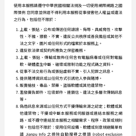
使用本服務請遵守中華民國相關法規及一切使用網際網路之國
際慣例 您同意並保證不得利用本服務從事侵害他人權益或違法
之行為，包括但不限於：
上載、張貼、公布或傳送任何誹謗、侮辱、具威脅性、攻擊
性、不雅、猥褻、不實、違反公共秩序或善良風俗或其他不
法之文字、圖片或任何形式的檔案於本服務上。
違反依法律或契約所應負之保密義務。
上載、張貼、傳輸或散佈任何含有電腦病毒或任何對電腦
軟、硬體產生中斷、破壞或限制功能之程式碼之資料。
從事不法交易行為或張貼虛假不實、引人犯罪之訊息。
提供賭博資訊或以任何方式引誘他人參與賭博。
販賣槍枝、毒品、禁藥、盜版軟體或其他違禁物。
濫發廣告郵件、垃圾郵件、連鎖信、違法之多層次傳銷訊息
等。
偽造訊息來源或以任何方式干擾傳輸來源之認定；軟體或其
他違禁物；干擾或中斷本服務或伺服器或連結本服務之網
路，或不遵守連結至本服務之相關需求、程序、政策或規則
等，包括但不限於：使用任何設備、軟體或刻意規避簡單有
譜 Jianpu Info 之排除自動搜尋之標頭 (robot exclusion