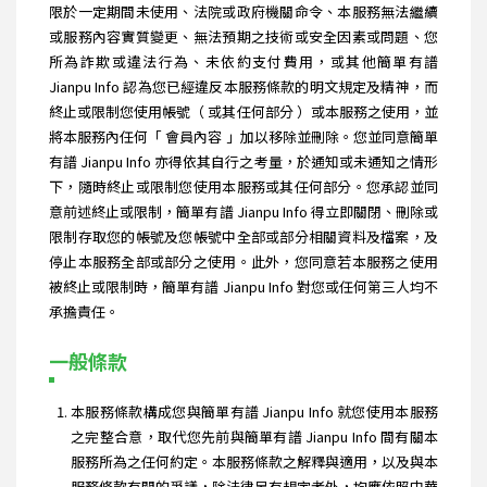
限於一定期間未使用、法院或政府機關命令、本服務無法繼續
或服務內容實質變更、無法預期之技術或安全因素或問題、您
所為詐欺或違法行為、未依約支付費用，或其他簡單有譜
Jianpu Info 認為您已經違反本服務條款的明文規定及精神，而
終止或限制您使用帳號（ 或其任何部分 ）或本服務之使用，並
將本服務內任何「 會員內容 」加以移除並刪除。您並同意簡單
有譜 Jianpu Info 亦得依其自行之考量，於通知或未通知之情形
下，隨時終止或限制您使用本服務或其任何部分。您承認並同
意前述終止或限制，簡單有譜 Jianpu Info 得立即關閉、刪除或
限制存取您的帳號及您帳號中全部或部分相關資料及檔案，及
停止本服務全部或部分之使用。此外，您同意若本服務之使用
被終止或限制時，簡單有譜 Jianpu Info 對您或任何第三人均不
承擔責任。
一般條款
本服務條款構成您與簡單有譜 Jianpu Info 就您使用本服務
之完整合意，取代您先前與簡單有譜 Jianpu Info 間有關本
服務所為之任何約定。本服務條款之解釋與適用，以及與本
服務條款有關的爭議，除法律另有規定者外，均應依照中華