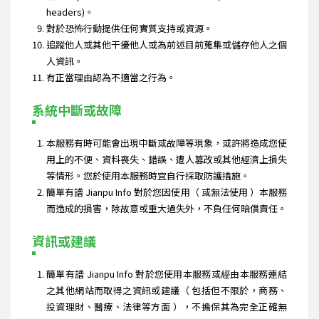
headers)。
對於恐怖行動提供任何實質支持或資源。
追蹤他人或其他干擾他人或為前述目前蒐集或儲存他人之個
人資訊。
有正當理由認為不適當之行為。
系統中斷或故障
本服務有時可能會出現中斷或故障等現象，或許將造成您使
用上的不便、資料喪失、錯誤、遭人篡改或其他經濟上損失
等情形。您於使用本服務時宜自行採取防護措施。
簡單有譜 Jianpu Info 對於您因使用（ 或無法使用 ）本服務
而造成的損害，除故意或重大過失外，不負任何賠償責任。
資訊或建議
簡單有譜 Jianpu Info 對於您使用本服務或經由本服務連結
之其他網站而取得之資訊或建議（ 包括但不限於，商務、
投資理財、醫療、法律等方面 ），不擔保其為完全正確無