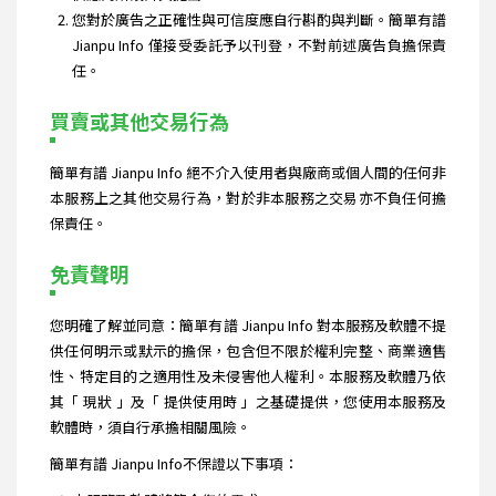
您對於廣告之正確性與可信度應自行斟酌與判斷。簡單有譜
Jianpu Info 僅接受委託予以刊登，不對前述廣告負擔保責
任。
買賣或其他交易行為
簡單有譜 Jianpu Info 絕不介入使用者與廠商或個人間的任何非
本服務上之其他交易行為，對於非本服務之交易亦不負任何擔
保責任。
免責聲明
您明確了解並同意：簡單有譜 Jianpu Info 對本服務及軟體不提
供任何明示或默示的擔保，包含但不限於權利完整、商業適售
性、特定目的之適用性及未侵害他人權利。本服務及軟體乃依
其「 現狀 」及「 提供使用時 」之基礎提供，您使用本服務及
軟體時，須自行承擔相關風險。
簡單有譜 Jianpu Info不保證以下事項：