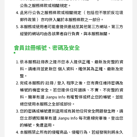
公告之服務條款或相關規定。
此另行公告之服務條款或相關規定（ 包括但不限於反垃圾
郵件政策 ）亦均併入屬於本服務條款之一部分。
本服務或使用者可能會提供連結至其他第三方網站。第三方
經營的網站均由各該業者自行負責，與本服務無關。
會員註冊帳號、密碼及安全
依本服務註冊表之提示您本人提供正確、最新及完整的資
料，請維持並更新您 個人資料，確保其為正確、最新及完
整。
完成本服務的 註冊 / 登入 程序之後，您有責任維持密碼及
帳號的機密安全。若您提供任何錯誤、不實、不完整的資
料，簡單有譜 Jianpu Info 有權暫停或終止您的帳號，並拒
絕您使用本服務之全部或部份。
您的密碼或帳號遭到盜用或有其他任何安全問題發生時，請
您立即通知簡單有譜 Jianpu Info 每次連線完畢後，登出您
的帳號，免遭盜用。
本服務禁止所有的侵權商品、侵權行為，若經發現則將永久