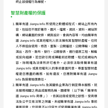
終止該侵權行為帳號。
智慧財產權的保護
簡單有譜 Jianpu Info 所使用之軟體或程式、網站上所有內
容，包括但不限於著作、圖片、檔案、資訊、資料、網站架
構、網站畫面的安排、網頁設計、會員內容等，均由簡單有
譜 Jianpu Info 或其他權利人依法擁有其智慧財產權。任何
人不得逕自使用、修改、重製、公開播送、公開傳輸、公開
演出、改作、散布、發行、公開發表、進行還原工程、解編
或反向組譯。若您欲引用或轉載前述軟體、程式或網站內
容，除明確為法律所許可者外，必須依法取得簡單有譜
Jianpu Info 或其他權利人的事前書面同意。尊重智慧財產
權是您應盡的義務，如有違反，您應對簡單有譜 Jianpu
Info 負損害賠償責任。
簡單有譜 Jianpu Info 及其關係企業為行銷宣傳本服務，就
本服務相關之商品或服務名稱、圖樣等（ 以下稱「 簡單有
譜 Jianpu Info 商標 」），依其註冊或使用之狀態，受商標
法及公平交易法等之保護，未經簡單有譜 Jianpu Info 事前
書面同意，您同意不以任何方式使用簡單有譜 Jianpu Info