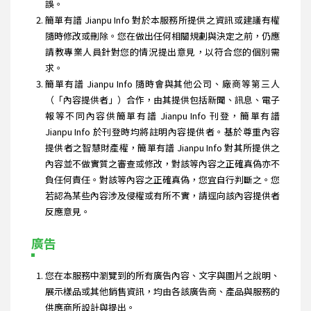
誤。
簡單有譜 Jianpu Info 對於本服務所提供之資訊或建議有權
隨時修改或刪除。您在做出任何相關規劃與決定之前，仍應
請教專業人員針對您的情況提出意見，以符合您的個別需
求。
簡單有譜 Jianpu Info 隨時會與其他公司、廠商等第三人
（「內容提供者」）合作，由其提供包括新聞、訊息、電子
報等不同內容供簡單有譜 Jianpu Info 刊登，簡單有譜
Jianpu Info 於刊登時均將註明內容提供者。基於尊重內容
提供者之智慧財產權，簡單有譜 Jianpu Info 對其所提供之
內容並不做實質之審查或修改，對該等內容之正確真偽亦不
負任何責任。對該等內容之正確真偽，您宜自行判斷之。您
若認為某些內容涉及侵權或有所不實，請逕向該內容提供者
反應意見。
廣告
您在本服務中瀏覽到的所有廣告內容、文字與圖片之說明、
展示樣品或其他銷售資訊，均由各該廣告商、產品與服務的
供應商所設計與提出。