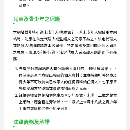
商標。
兒童及青少年之保護
本網站並非特別為未成年人/兒童設計，若未成年人需使用本網
站時，則應在法定代理人或監護人之同意下為之。法定代理人
或監護人得隨時請求本公司停止特定帳號及其相關之個人資料
之蒐集、處理及利用行為。法定代理人或監護人應盡到下列義
務：
先檢閱各該網站是否有保護個人資料的「 隱私權政策 」，
再決定是否同意提出相關的個人資料；並應持續叮嚀兒童及
青少年不可洩漏自己或家人的任何資料給任何人。也不應單
獨接受網友的邀請或贈送禮物而與之見面。
謹慎選擇合適網站供兒童及青少年瀏覽。未滿十二歲之兒童
上網時，應全程在旁陪伴，十二歲以上未滿十八歲之青少年
上網前亦應斟酌是否給予同意。
法律義務及承諾