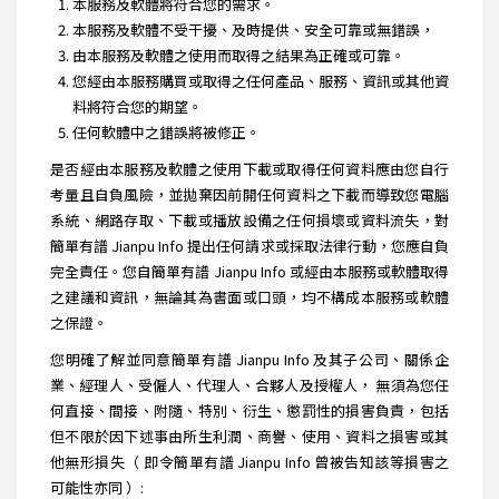
本服務及軟體將符合您的需求。
本服務及軟體不受干擾、及時提供、安全可靠或無錯誤，
由本服務及軟體之使用而取得之結果為正確或可靠。
您經由本服務購買或取得之任何產品、服務、資訊或其他資
料將符合您的期望。
任何軟體中之錯誤將被修正。
是否經由本服務及軟體之使用下載或取得任何資料應由您自行
考量且自負風險，並拋棄因前開任何資料之下載而導致您電腦
系統、網路存取、下載或播放設備之任何損壞或資料流失，對
簡單有譜 Jianpu Info 提出任何請求或採取法律行動，您應自負
完全責任。您自簡單有譜 Jianpu Info 或經由本服務或軟體取得
之建議和資訊，無論其為書面或口頭，均不構成本服務或軟體
之保證。
您明確了解並同意簡單有譜 Jianpu Info 及其子公司、關係企
業、經理人、受僱人、代理人、合夥人及授權人， 無須為您任
何直接、間接、附隨、特別、衍生、懲罰性的損害負責，包括
但不限於因下述事由所生利潤、商譽、使用、資料之損害或其
他無形損失（ 即令簡單有譜 Jianpu Info 曾被告知該等損害之
可能性亦同 ）: