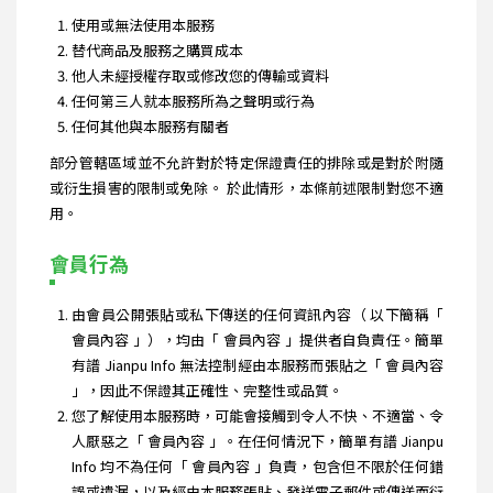
使用或無法使用本服務
替代商品及服務之購買成本
他人未經授權存取或修改您的傳輸或資料
任何第三人就本服務所為之聲明或行為
任何其他與本服務有關者
部分管轄區域並不允許對於特定保證責任的排除或是對於附隨
或衍生損害的限制或免除。 於此情形，本條前述限制對您不適
用。
會員行為
由會員公開張貼或私下傳送的任何資訊內容（ 以下簡稱「
會員內容 」），均由「 會員內容 」提供者自負責任。簡單
有譜 Jianpu Info 無法控制經由本服務而張貼之「 會員內容
」，因此不保證其正確性、完整性或品質。
您了解使用本服務時，可能會接觸到令人不快、不適當、令
人厭惡之「 會員內容 」。在任何情況下，簡單有譜 Jianpu
Info 均不為任何「 會員內容 」負責，包含但不限於任何錯
誤或遺漏，以及經由本服務張貼、發送電子郵件或傳送而衍