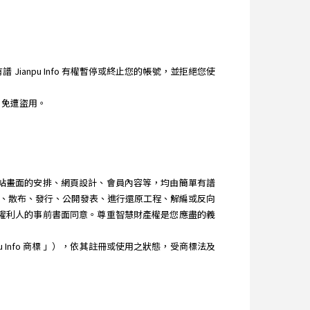
ianpu Info 有權暫停或終止您的帳號，並拒絕您使
，免遭盜用。
、網站畫面的安排、網頁設計、會員內容等，均由簡單有譜
改作、散布、發行、公開發表、進行還原工程、解編或反向
其他權利人的事前書面同意。尊重智慧財產權是您應盡的義
u Info 商標 」），依其註冊或使用之狀態，受商標法及