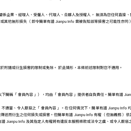
其子公司、關係企業、經理人、受僱人、代理人、合夥人及授權人， 無須為您任何
無形損失（ 即令簡單有譜 Jianpu Info 曾被告知該等損害之可能性亦同 ）
於附隨或衍生損害的限制或免除。 於此情形，本條前述限制對您不適用。
稱「 會員內容 」），均由「 會員內容 」提供者自負責任。簡單有譜 Jianpu
當、令人厭惡之「 會員內容 」。在任何情況下，簡單有譜 Jianpu Info
而衍生之任何損失或損害。但簡單有譜 Jianpu Info 有權（ 但無義務 
 Jianpu Info 及其指定人有權將有違反本服務條款或法令之虞、或令人厭惡