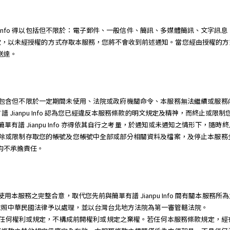
pu Info 得以包括但不限於：電子郵件、一般信件、簡訊、多媒體簡訊、文字
款，以未經授權的方式存取本服務，您將不會收到前述通知。當您經由授權的方
為送達。
因任何理由，包含但不限於一定期間未使用、法院或政府機關命令、本服務無法繼續或
Jianpu Info 認為您已經違反本服務條款的明文規定及精神，而終止或限
單有譜 Jianpu Info 亦得依其自行之考量，於通知或未通知之情形下，
立即關閉、刪除或限制存取您的帳號及您帳號中全部或部分相關資料及檔案，及停止本
三人均不承擔責任。
o 就您使用本服務之完整合意，取代您先前與簡單有譜 Jianpu Info 間有關
依照中華民國法律予以處理，並以台灣台北地方法院為第一審管轄法院。
行本服務條款任何權利或規定，不構成前開權利或規定之棄權。若任何本服務條款規定