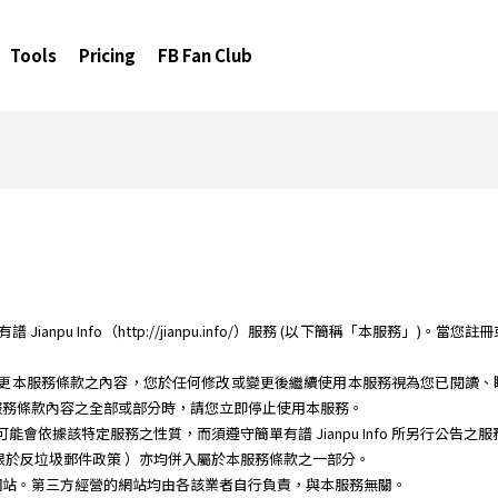
Tools
Pricing
FB Fan Club
anpu Info（http://jianpu.info/）服務 (以下簡稱「本服務」)。當
時間修改或變更本服務條款之內容，您於任何修改或變更後繼續使用本服務視為您已閱
服務條款內容之全部或部分時，請您立即停止使用本服務。
務時，可能會依據該特定服務之性質，而須遵守簡單有譜 Jianpu Info 所另行公告
限於反垃圾郵件政策 ）亦均併入屬於本服務條款之一部分。
網站。第三方經營的網站均由各該業者自行負責，與本服務無關。