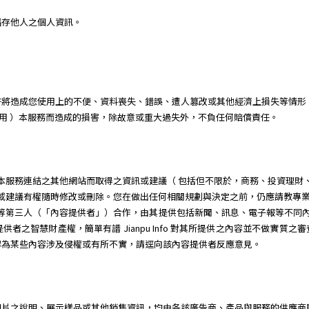
儲存他人之個人資訊。
許將造成您使用上的不便、資料喪失、錯誤、遭人篡改或其他經濟上損失等情形
 或無法使用 ）本服務而造成的損害，除故意或重大過失外，不負任何賠償責任。
服務或經由本服務連結之其他網站而取得之資訊或建議（ 包括但不限於，商務、投資
所提供之資訊或建議有權隨時修改或刪除。您在做出任何相關規劃與決定之前，仍應請
廠商等第三人（「內容提供者」）合作，由其提供包括新聞、訊息、電子報等不同內容供簡單有譜 
者之智慧財產權，簡單有譜 Jianpu Info 對其所提供之內容並不做實質
認為某些內容涉及侵權或有所不實，請逕向該內容提供者反應意見。
圖片之說明、展示樣品或其他銷售資訊，均由各該廣告商、產品與服務的供應商