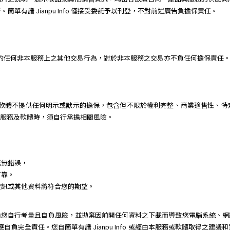
單有譜 Jianpu Info 僅接受委託予以刊登，不對前述廣告負擔保責任。
或個人間的任何非本服務上之其他交易行為，對於非本服務之交易亦不負任何擔保責任
 對本服務及軟體不提供任何明示或默示的擔保，包含但不限於權利完整、商業適售性
用本服務及軟體時，須自行承擔相關風險。
或無錯誤，
可靠。
資訊或其他資料將符合您的期望。
由您自行考量且自負風險，並拋棄因前開任何資料之下載而導致您電腦系統、網
動，您應自負完全責任。您自簡單有譜 Jianpu Info 或經由本服務或軟體取