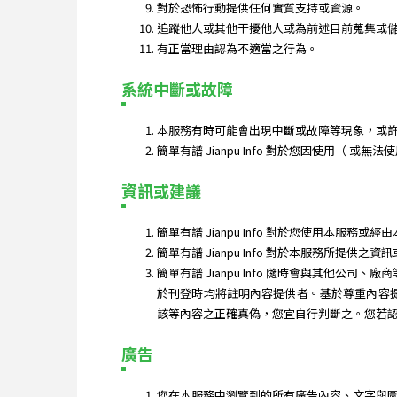
對於恐怖行動提供任何實質支持或資源。
追蹤他人或其他干擾他人或為前述目前蒐集或
有正當理由認為不適當之行為。
系統中斷或故障
本服務有時可能會出現中斷或故障等現象，或
簡單有譜 Jianpu Info 對於您因使用（
資訊或建議
簡單有譜 Jianpu Info 對於您使用本
簡單有譜 Jianpu Info 對於本服務
簡單有譜 Jianpu Info 隨時會與其他公司、
於刊登時均將註明內容提供者。基於尊重內容提供
該等內容之正確真偽，您宜自行判斷之。您若
廣告
您在本服務中瀏覽到的所有廣告內容、文字與