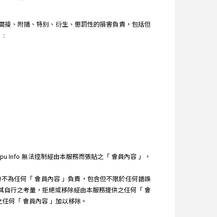
直接、間接、附隨、特別、衍生、懲罰性的損害負責，包括但
:
 Info 無法控制經由本服務而張貼之「 會員內容 」，
 均不為任何「 會員內容 」負責，包含但不限於任何錯誤
）依其自行之考量，拒絕或移除經由本服務提供之任何「 會
之任何「 會員內容 」加以移除。