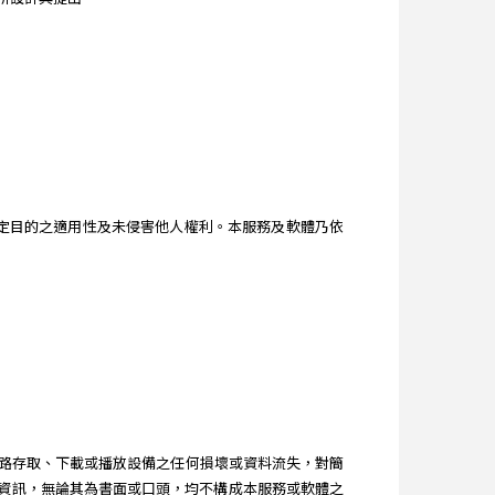
。
、特定目的之適用性及未侵害他人權利。本服務及軟體乃依
路存取、下載或播放設備之任何損壞或資料流失，對簡
得之建議和資訊，無論其為書面或口頭，均不構成本服務或軟體之