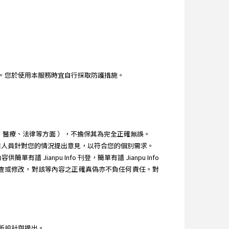
。您於使用本服務時宜自行採取防護措施。
理財、醫療、法律等方面 ），不擔保其為完全正確無誤。
教專業人員針對您的情況提出意見，以符合您的個別需求。
Jianpu Info 刊登，簡單有譜 Jianpu Info
之審查或修改，對該等內容之正確真偽亦不負任何責任。對
所設計與提出。