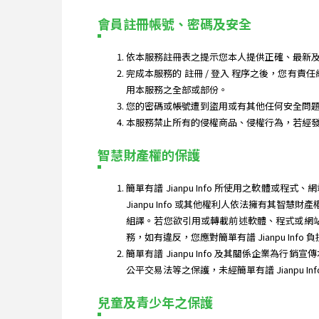
會員註冊帳號、密碼及安全
依本服務註冊表之提示您本人提供正確、最新及
完成本服務的 註冊 / 登入 程序之後，您有責
用本服務之全部或部份。
您的密碼或帳號遭到盜用或有其他任何安全問題發生
本服務禁止所有的侵權商品、侵權行為，若經
智慧財產權的保護
簡單有譜 Jianpu Info 所使用之軟
Jianpu Info 或其他權利人依法擁有
組譯。若您欲引用或轉載前述軟體、程式或網站內
務，如有違反，您應對簡單有譜 Jianpu Info
簡單有譜 Jianpu Info 及其關係企業為行
公平交易法等之保護，未經簡單有譜 Jianpu In
兒童及青少年之保護