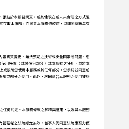
訊息、張貼於本服務網頁，或其他現在或未來合理之方式通
式存取本服務，而同意本服務條款時，您即同意簡單有
服務內容實質變更、無法預期之技術或安全因素或問題、您
制您使用帳號（ 或其任何部分 ）或本服務之使用，並將本
隨時終止或限制您使用本服務或其任何部分。您承認並同意前
服務全部或部分之使用。此外，您同意若本服務之使用被終
本服務所為之任何約定。本服務條款之解釋與適用，以及與本服務
，經有管轄權之法院認定無效，當事人仍同意法院應努力使