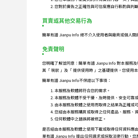
您對於廣告之正確性與可信度應自行斟酌與判斷。簡
買賣或其他交易行為
簡單有譜 Jianpu Info 絕不介入使用者與廠商
免責聲明
您明確了解並同意：簡單有譜 Jianpu Info
其「 現狀 」及「 提供使用時 」之基礎提供，您使
簡單有譜 Jianpu Info不保證以下事項：
本服務及軟體將符合您的需求。
本服務及軟體不受干擾、及時提供、安全可靠
由本服務及軟體之使用而取得之結果為正確或
您經由本服務購買或取得之任何產品、服務、
任何軟體中之錯誤將被修正。
是否經由本服務及軟體之使用下載或取得任何資料應
單有譜 Jianpu Info 提出任何請求或採取法律行