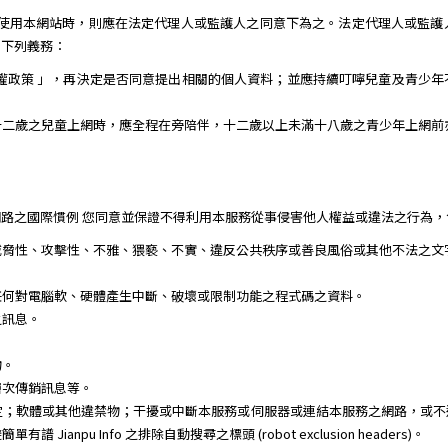
需使用本網站時，則應在法定代理人或監護人之同意下為之。法定代理人或監護
到下列義務：
權政策 」，再決定是否同意提出相關的個人資料；並應持續叮嚀兒童及青少
十二歲之兒童上網時，應全程在旁陪伴，十二歲以上未滿十八歲之青少年上網前
路之國際慣例 您同意並保證不得利用本服務從事侵害他人權益或違法之行為，
威脅性、攻擊性、不雅、猥褻、不實、違反公共秩序或善良風俗或其他不法之文
任何對電腦軟、硬體產生中斷、破壞或限制功能之程式碼之資料。
之訊息。
。
物。
層次傳銷訊息等。
定；軟體或其他違禁物；干擾或中斷本服務或伺服器或連結本服務之網路，或不
npu Info 之排除自動搜尋之標頭 (robot exclusion headers)。