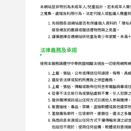
本網站並非特別為未成年人/兒童設計，若未成年人
之蒐集、處理及利用行為。法定代理人或監護人應盡
先檢閱各該網站是否有保護個人資料的「 隱私
接受網友的邀請或贈送禮物而與之見面。
謹慎選擇合適網站供兒童及青少年瀏覽。未滿
法律義務及承諾
使用本服務請遵守中華民國相關法規及一切使用網際網
上載、張貼、公布或傳送任何誹謗、侮辱、具
違反依法律或契約所應負之保密義務。
上載、張貼、傳輸或散佈任何含有電腦病毒或
從事不法交易行為或張貼虛假不實、引人犯罪
提供賭博資訊或以任何方式引誘他人參與賭博
販賣槍枝、毒品、禁藥、盜版軟體或其他違禁
濫發廣告郵件、垃圾郵件、連鎖信、違法之多
偽造訊息來源或以任何方式干擾傳輸來源之認
包括但不限於：使用任何設備、軟體或刻意規避簡單有譜 Jia