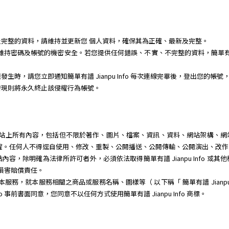
完整的資料，請維持並更新您 個人資料，確保其為正確、最新及完整。
任維持密碼及帳號的機密安全。若您提供任何錯誤、不實、不完整的資料，簡單有譜 J
時，請您立即通知簡單有譜 Jianpu Info 每次連線完畢後，登出您的帳號
發現則將永久終止該侵權行為帳號。
體或程式、網站上所有內容，包括但不限於著作、圖片、檔案、資訊、資料、網站架構
其智慧財產權。任何人不得逕自使用、修改、重製、公開播送、公開傳輸、公開演出、
容，除明確為法律所許可者外，必須依法取得簡單有譜 Jianpu Info 或
 負損害賠償責任。
銷宣傳本服務，就本服務相關之商品或服務名稱、圖樣等（ 以下稱「 簡單有譜 Jianp
fo 事前書面同意，您同意不以任何方式使用簡單有譜 Jianpu Info 商標。