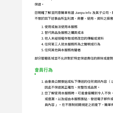
保證。
您明確了解並同意簡單有譜 Jianpu Info 及
不限於因下述事由所生利潤、商譽、使用、資料之損害或其他
使用或無法使用本服務
替代商品及服務之購買成本
他人未經授權存取或修改您的傳輸或資料
任何第三人就本服務所為之聲明或行為
任何其他與本服務有關者
部分管轄區域並不允許對於特定保證責任的排除或是對
會員行為
由會員公開張貼或私下傳送的任何資訊內容（ 以下簡
因此不保證其正確性、完整性或品質。
您了解使用本服務時，可能會接觸到令人不快、不適
或遺漏，以及經由本服務張貼、發送電子郵件或傳送
員內容 」。在不限制前開規定之前提下，簡單有譜