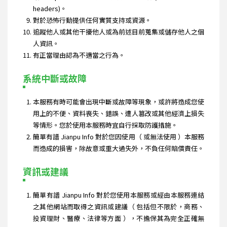
headers)。
對於恐怖行動提供任何實質支持或資源。
追蹤他人或其他干擾他人或為前述目前蒐集或儲存他人之個
人資訊。
有正當理由認為不適當之行為。
系統中斷或故障
本服務有時可能會出現中斷或故障等現象，或許將造成您使
用上的不便、資料喪失、錯誤、遭人篡改或其他經濟上損失
等情形。您於使用本服務時宜自行採取防護措施。
簡單有譜 Jianpu Info 對於您因使用（ 或無法使用 ）本服務
而造成的損害，除故意或重大過失外，不負任何賠償責任。
資訊或建議
簡單有譜 Jianpu Info 對於您使用本服務或經由本服務連結
之其他網站而取得之資訊或建議（ 包括但不限於，商務、
投資理財、醫療、法律等方面 ），不擔保其為完全正確無