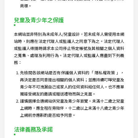
商標。
兒童及青少年之保護
本網站並非特別為未成年人/兒童設計，若未成年人需使用本網
站時，則應在法定代理人或監護人之同意下為之。法定代理人
或監護人得隨時請求本公司停止特定帳號及其相關之個人資料
之蒐集、處理及利用行為。法定代理人或監護人應盡到下列義
務：
先檢閱各該網站是否有保護個人資料的「 隱私權政策 」，
再決定是否同意提出相關的個人資料；並應持續叮嚀兒童及
青少年不可洩漏自己或家人的任何資料給任何人。也不應單
獨接受網友的邀請或贈送禮物而與之見面。
謹慎選擇合適網站供兒童及青少年瀏覽。未滿十二歲之兒童
上網時，應全程在旁陪伴，十二歲以上未滿十八歲之青少年
上網前亦應斟酌是否給予同意。
法律義務及承諾