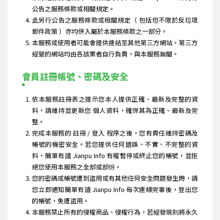
公告之服務條款或相關規定。
此另行公告之服務條款或相關規定（ 包括但不限於反垃圾
郵件政策 ）亦均併入屬於本服務條款之一部分。
本服務或使用者可能會提供連結至其他第三方網站。第三方
經營的網站均由各該業者自行負責，與本服務無關。
會員註冊帳號、密碼及安全
依本服務註冊表之提示您本人提供正確、最新及完整的資
料，請維持並更新您 個人資料，確保其為正確、最新及完
整。
完成本服務的 註冊 / 登入 程序之後，您有責任維持密碼及
帳號的機密安全。若您提供任何錯誤、不實、不完整的資
料，簡單有譜 Jianpu Info 有權暫停或終止您的帳號，並拒
絕您使用本服務之全部或部份。
您的密碼或帳號遭到盜用或有其他任何安全問題發生時，請
您立即通知簡單有譜 Jianpu Info 每次連線完畢後，登出您
的帳號，免遭盜用。
本服務禁止所有的侵權商品、侵權行為，若經發現則將永久