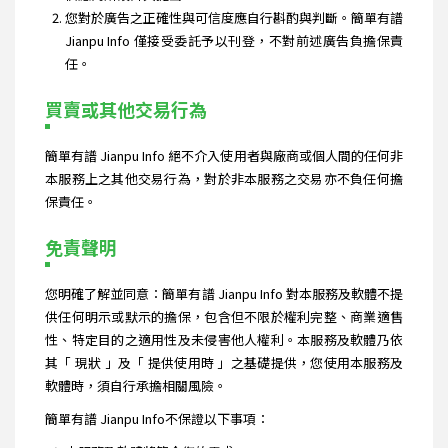
您對於廣告之正確性與可信度應自行斟酌與判斷。簡單有譜
Jianpu Info 僅接受委託予以刊登，不對前述廣告負擔保責
任。
買賣或其他交易行為
簡單有譜 Jianpu Info 絕不介入使用者與廠商或個人間的任何非
本服務上之其他交易行為，對於非本服務之交易亦不負任何擔
保責任。
免責聲明
您明確了解並同意：簡單有譜 Jianpu Info 對本服務及軟體不提
供任何明示或默示的擔保，包含但不限於權利完整、商業適售
性、特定目的之適用性及未侵害他人權利。本服務及軟體乃依
其「 現狀 」及「 提供使用時 」之基礎提供，您使用本服務及
軟體時，須自行承擔相關風險。
簡單有譜 Jianpu Info不保證以下事項：