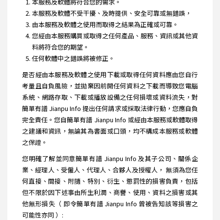
本服務及軟體將符合您的需求。
本服務及軟體不受干擾、及時提供、安全可靠或無錯誤，
由本服務及軟體之使用而取得之結果為正確或可靠。
您經由本服務購買或取得之任何產品、服務、資訊或其他資
料將符合您的期望。
任何軟體中之錯誤將被修正。
是否經由本服務及軟體之使用下載或取得任何資料應由您自行
考量且自負風險，並拋棄因前開任何資料之下載而導致您電腦
系統、網路存取、下載或播放設備之任何損壞或資料流失，對
簡單有譜 Jianpu Info 提出任何請求或採取法律行動，您應自負
完全責任。您自簡單有譜 Jianpu Info 或經由本服務或軟體取得
之建議和資訊，無論其為書面或口頭，均不構成本服務或軟體
之保證。
您明確了解並同意簡單有譜 Jianpu Info 及其子公司、關係企
業、經理人、受僱人、代理人、合夥人及授權人， 無須為您任
何直接、間接、附隨、特別、衍生、懲罰性的損害負責，包括
但不限於因下述事由所生利潤、商譽、使用、資料之損害或其
他無形損失（ 即令簡單有譜 Jianpu Info 曾被告知該等損害之
可能性亦同 ）: