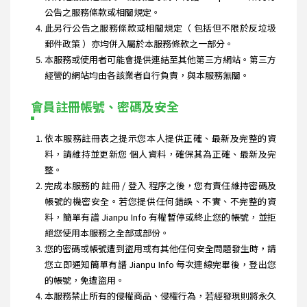
公告之服務條款或相關規定。
此另行公告之服務條款或相關規定（ 包括但不限於反垃圾
郵件政策 ）亦均併入屬於本服務條款之一部分。
本服務或使用者可能會提供連結至其他第三方網站。第三方
經營的網站均由各該業者自行負責，與本服務無關。
會員註冊帳號、密碼及安全
依本服務註冊表之提示您本人提供正確、最新及完整的資
料，請維持並更新您 個人資料，確保其為正確、最新及完
整。
完成本服務的 註冊 / 登入 程序之後，您有責任維持密碼及
帳號的機密安全。若您提供任何錯誤、不實、不完整的資
料，簡單有譜 Jianpu Info 有權暫停或終止您的帳號，並拒
絕您使用本服務之全部或部份。
您的密碼或帳號遭到盜用或有其他任何安全問題發生時，請
您立即通知簡單有譜 Jianpu Info 每次連線完畢後，登出您
的帳號，免遭盜用。
本服務禁止所有的侵權商品、侵權行為，若經發現則將永久