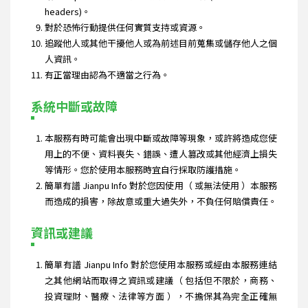
headers)。
對於恐怖行動提供任何實質支持或資源。
追蹤他人或其他干擾他人或為前述目前蒐集或儲存他人之個
人資訊。
有正當理由認為不適當之行為。
系統中斷或故障
本服務有時可能會出現中斷或故障等現象，或許將造成您使
用上的不便、資料喪失、錯誤、遭人篡改或其他經濟上損失
等情形。您於使用本服務時宜自行採取防護措施。
簡單有譜 Jianpu Info 對於您因使用（ 或無法使用 ）本服務
而造成的損害，除故意或重大過失外，不負任何賠償責任。
資訊或建議
簡單有譜 Jianpu Info 對於您使用本服務或經由本服務連結
之其他網站而取得之資訊或建議（ 包括但不限於，商務、
投資理財、醫療、法律等方面 ），不擔保其為完全正確無