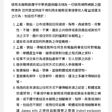
使用本服務請遵守中華民國相關法規及一切使用網際網路之國
際慣例 您同意並保證不得利用本服務從事侵害他人權益或違法
之行為，包括但不限於：
上載、張貼、公布或傳送任何誹謗、侮辱、具威脅性、攻擊
性、不雅、猥褻、不實、違反公共秩序或善良風俗或其他不
法之文字、圖片或任何形式的檔案於本服務上。
違反依法律或契約所應負之保密義務。
上載、張貼、傳輸或散佈任何含有電腦病毒或任何對電腦
軟、硬體產生中斷、破壞或限制功能之程式碼之資料。
從事不法交易行為或張貼虛假不實、引人犯罪之訊息。
提供賭博資訊或以任何方式引誘他人參與賭博。
販賣槍枝、毒品、禁藥、盜版軟體或其他違禁物。
濫發廣告郵件、垃圾郵件、連鎖信、違法之多層次傳銷訊息
等。
偽造訊息來源或以任何方式干擾傳輸來源之認定；軟體或其
他違禁物；干擾或中斷本服務或伺服器或連結本服務之網
路，或不遵守連結至本服務之相關需求、程序、政策或規則
等，包括但不限於：使用任何設備、軟體或刻意規避簡單有
譜 Jianpu Info 之排除自動搜尋之標頭 (robot exclusion