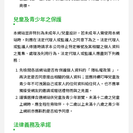
商標。
兒童及青少年之保護
本網站並非特別為未成年人/兒童設計，若未成年人需使用本網
站時，則應在法定代理人或監護人之同意下為之。法定代理人
或監護人得隨時請求本公司停止特定帳號及其相關之個人資料
之蒐集、處理及利用行為。法定代理人或監護人應盡到下列義
務：
先檢閱各該網站是否有保護個人資料的「 隱私權政策 」，
再決定是否同意提出相關的個人資料；並應持續叮嚀兒童及
青少年不可洩漏自己或家人的任何資料給任何人。也不應單
獨接受網友的邀請或贈送禮物而與之見面。
謹慎選擇合適網站供兒童及青少年瀏覽。未滿十二歲之兒童
上網時，應全程在旁陪伴，十二歲以上未滿十八歲之青少年
上網前亦應斟酌是否給予同意。
法律義務及承諾