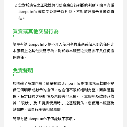
您對於廣告之正確性與可信度應自行斟酌與判斷。簡單有譜
Jianpu Info 僅接受委託予以刊登，不對前述廣告負擔保責
任。
買賣或其他交易行為
簡單有譜 Jianpu Info 絕不介入使用者與廠商或個人間的任何非
本服務上之其他交易行為，對於非本服務之交易亦不負任何擔
保責任。
免責聲明
您明確了解並同意：簡單有譜 Jianpu Info 對本服務及軟體不提
供任何明示或默示的擔保，包含但不限於權利完整、商業適售
性、特定目的之適用性及未侵害他人權利。本服務及軟體乃依
其「 現狀 」及「 提供使用時 」之基礎提供，您使用本服務及
軟體時，須自行承擔相關風險。
簡單有譜 Jianpu Info不保證以下事項：