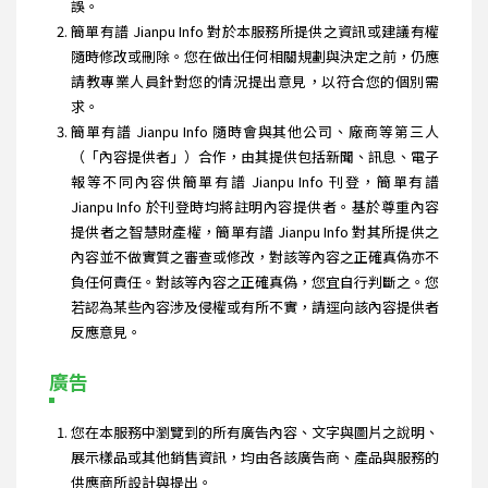
誤。
簡單有譜 Jianpu Info 對於本服務所提供之資訊或建議有權
隨時修改或刪除。您在做出任何相關規劃與決定之前，仍應
請教專業人員針對您的情況提出意見，以符合您的個別需
求。
簡單有譜 Jianpu Info 隨時會與其他公司、廠商等第三人
（「內容提供者」）合作，由其提供包括新聞、訊息、電子
報等不同內容供簡單有譜 Jianpu Info 刊登，簡單有譜
Jianpu Info 於刊登時均將註明內容提供者。基於尊重內容
提供者之智慧財產權，簡單有譜 Jianpu Info 對其所提供之
內容並不做實質之審查或修改，對該等內容之正確真偽亦不
負任何責任。對該等內容之正確真偽，您宜自行判斷之。您
若認為某些內容涉及侵權或有所不實，請逕向該內容提供者
反應意見。
廣告
您在本服務中瀏覽到的所有廣告內容、文字與圖片之說明、
展示樣品或其他銷售資訊，均由各該廣告商、產品與服務的
供應商所設計與提出。