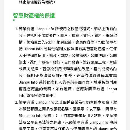
終止該侵權行為帳號。
智慧財產權的保護
簡單有譜 Jianpu Info 所使用之軟體或程式、網站上所有內
容，包括但不限於著作、圖片、檔案、資訊、資料、網站架
構、網站畫面的安排、網頁設計、會員內容等，均由簡單有
譜 Jianpu Info 或其他權利人依法擁有其智慧財產權。任何
人不得逕自使用、修改、重製、公開播送、公開傳輸、公開
演出、改作、散布、發行、公開發表、進行還原工程、解編
或反向組譯。若您欲引用或轉載前述軟體、程式或網站內
容，除明確為法律所許可者外，必須依法取得簡單有譜
Jianpu Info 或其他權利人的事前書面同意。尊重智慧財產
權是您應盡的義務，如有違反，您應對簡單有譜 Jianpu
Info 負損害賠償責任。
簡單有譜 Jianpu Info 及其關係企業為行銷宣傳本服務，就
本服務相關之商品或服務名稱、圖樣等（ 以下稱「 簡單有
譜 Jianpu Info 商標 」），依其註冊或使用之狀態，受商標
法及公平交易法等之保護，未經簡單有譜 Jianpu Info 事前
書面同意，您同意不以任何方式使用簡單有譜 Jianpu Info