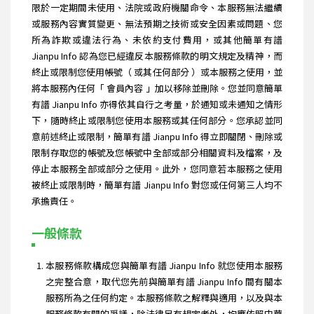
限於一定期間未使用、法院或政府機關命令、本服務無法繼續
或服務內容實質變更、無法預期之技術或安全因素或問題、您
所為詐欺或違法行為、未依約支付費用，或其他簡單有譜
Jianpu Info 認為您已經違反本服務條款的明文規定及精神，而
終止或限制您使用帳號（ 或其任何部分 ）或本服務之使用，並
將本服務內任何「 會員內容 」加以移除並刪除。您並同意簡單
有譜 Jianpu Info 亦得依其自行之考量，於通知或未通知之情形
下，隨時終止或限制您使用本服務或其任何部分。您承認並同
意前述終止或限制，簡單有譜 Jianpu Info 得立即關閉、刪除或
限制存取您的帳號及您帳號中全部或部分相關資料及檔案，及
停止本服務全部或部分之使用。此外，您同意若本服務之使用
被終止或限制時，簡單有譜 Jianpu Info 對您或任何第三人均不
承擔責任。
一般條款
本服務條款構成您與簡單有譜 Jianpu Info 就您使用本服務
之完整合意，取代您先前與簡單有譜 Jianpu Info 間有關本
服務所為之任何約定。本服務條款之解釋與適用，以及與本
服務條款有關的爭議，除法律另有規定者外，均應依照中華