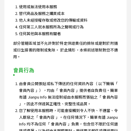
使用或無法使用本服務
替代商品及服務之購買成本
他人未經授權存取或修改您的傳輸或資料
任何第三人就本服務所為之聲明或行為
任何其他與本服務有關者
部分管轄區域並不允許對於特定保證責任的排除或是對於附隨
或衍生損害的限制或免除。 於此情形，本條前述限制對您不適
用。
會員行為
由會員公開張貼或私下傳送的任何資訊內容（ 以下簡稱「
會員內容 」），均由「 會員內容 」提供者自負責任。簡單
有譜 Jianpu Info 無法控制經由本服務而張貼之「 會員內容
」，因此不保證其正確性、完整性或品質。
您了解使用本服務時，可能會接觸到令人不快、不適當、令
人厭惡之「 會員內容 」。在任何情況下，簡單有譜 Jianpu
Info 均不為任何「 會員內容 」負責，包含但不限於任何錯
誤或遺漏，以及經由本服務張貼、發送電子郵件或傳送而衍