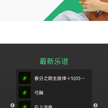
最新乐谱
田橋仔問西施
定風波
Detective Conan Main Theme
春分之歌主旋律＋5(0504)
桃夭
謝宜君、陳隨意
來彩畫
弓舞
聖餐冥想曲-第一部
偈詩
而
春之頌
臥虎藏龍笑昇平(電視劇《女巡按》 配樂)
石上流泉
Sixteenth note
以色列啊