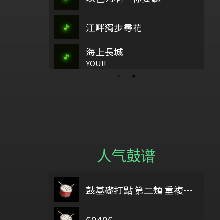
孟慶而
如繁星
江畔獨步尋花
古37
Kaloorip
海上長城
水
歡樂歌
樂10、
YOU!!
人气鼓谱
 you were here
6/18
鼓基礎打點 第二類 重複打點 : DIDDLE RUDIMENTS
最後的
Delicate part F Development 2
60406
給自己機會
正義