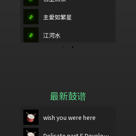
回家坐月時
 a ladiw
武陵春
主愛如繁星
Pakaif
江畔獨步
海上長城
(一跑一走)
這裡有榮耀
江河水
Kaloorip a ladiw 2
YOU!!
最新鼓谱
茱麗葉
60403黃億展
wish you were here
魚
test
We Built This City
Delicate part F Development 2
60406