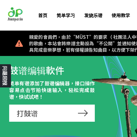
首页
简单学习
发烧乐谱
使用教学
親愛的會員們，由於“MÜST”的要求（ 社團法人中華音樂著作權
的歌曲，本站會將樂譜主動設為“不公開”並通知使
具完成音樂夢想，若有侵權請告知曲目，以方便下架
鼓谱编辑軟件
问题回报
简单有谱添加了鼓谱编辑器，接口操作
容易点击节拍快速输入，轻松完成鼓
谱，快试试吧！
打鼓谱