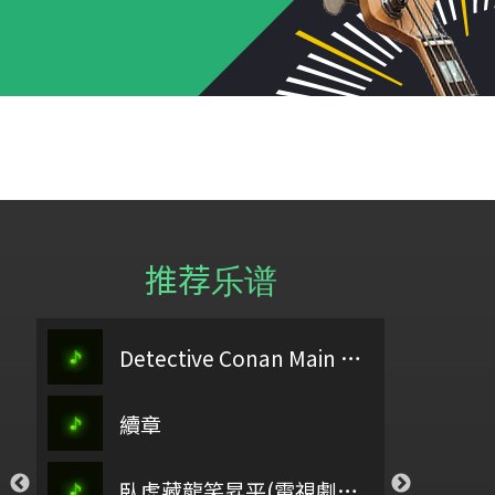
推荐乐谱
田
阿刁
Detective Conan Main Theme
謝
祢懂我的傷
續章
弓舞
聖
你愛我如至寶_孟慶而
，你要聽
臥虎藏龍笑昇平(電視劇《女巡按》 配樂)
石上流泉
Si