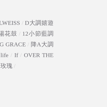
LWEISS
/
D大調嬉遊
陽花鼓
/
12小節藍調
G GRACE
/
降A大調
life
/
If
/
OVER THE
野玫瑰
/