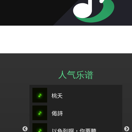
人气乐谱
春分之歌主旋律＋5(0504)
桃夭
阿刁
偈詩
祢懂我的傷
續章
你愛我如至寶_孟慶
流泉
以色列啊，你要聽