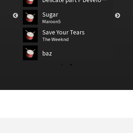
Sugar
Rolling in the deep
騁
test
基礎節拍
Maroon5
Adele
Save Your Tears
God Is Able
新增鼓譜
鼓基礎打點 第三類 裝飾音打點 : FLAM RUDIMENTS
拍號
The Weeknd
Reuben Morgan
baz
鼓基礎打點 第四類 拖曳打點 : DRAG RUDIMENTS
偷偷愛
新增鼓谱