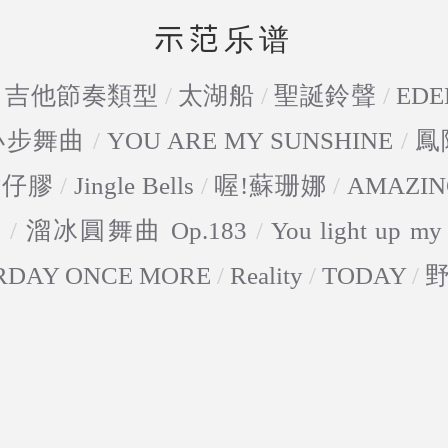
示范乐谱
/
吉他節奏類型
/
太湖船
/
聖誕鈴聲
/
EDE
-小步舞曲
/
YOU ARE MY SUNSHINE
/
鳳
點仔膠
/
Jingle Bells
/
喔!蘇珊娜
/
AMAZIN
5
/
溜冰圓舞曲 Op.183
/
You light up my 
RDAY ONCE MORE
/
Reality
/
TODAY
/