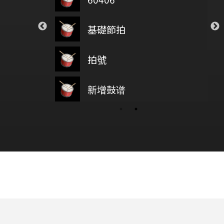
ar
Closer
基礎節拍
每刻在
on5
The Chainsmokers
 Your Tears
透明
拍號
Weeknd
Novelbright
鼓基礎打點 第四類 拖曳打點 : DRAG RUDIMENTS
新增鼓谱
wish you were here
test