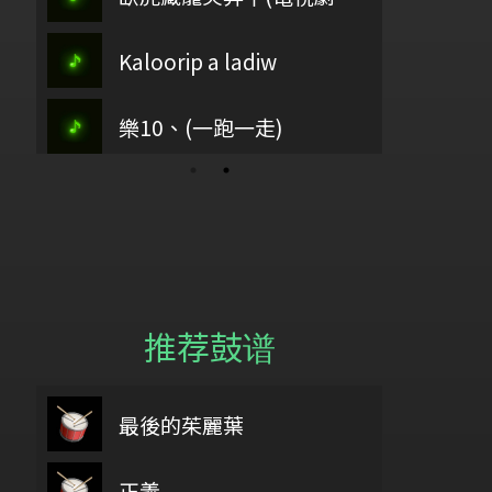
孟慶而
尋花
古37
Kaloorip a ladiw
主愛如繁星
Pa
歡樂歌
樂10、(一跑一走)
江河水
Ka
推荐鼓谱
6/18
鼓基礎打點 第二類 重複打點 : DIDDLE RUDIMENTS
最後的茱麗葉
wish you wer
魚
給自己機會
正義
We