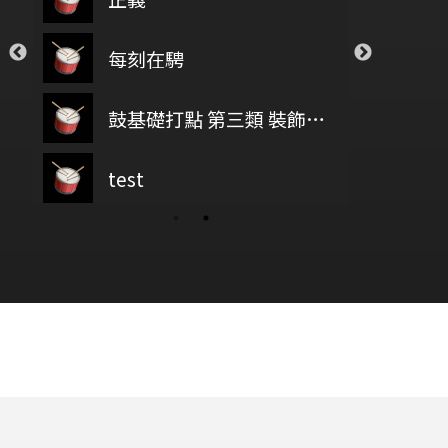
Closer
Sugar
Ro
每刻在騁
The Chainsmokers
Maroon5
Ade
透明
Save Your Tea
Go
鼓基礎打點 第三類 裝飾音打點 : FLAM RUDIMENTS
Novelbright
The Weeknd
Re
wish you were here
test
baz
偷