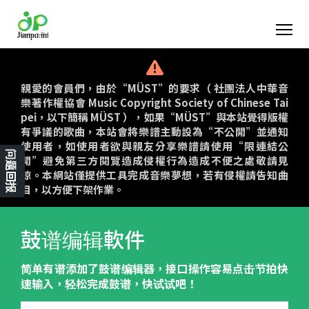
親愛的會員們，由於“MÜST”的要求（ 社團法人中華音
樂著作權協會 Music Copyright Society of Chinese Tai
pei，以下簡稱 MÜST ），如果“MÜST”與本站覺得版權
有爭議的歌曲，本站會將樂譜主動設為“不公開”並通知
使用者，如使用者欲與親友分享樂譜請使用“限連結公
问题回报
開”避免第三方閱覽造成侵權行為造成不便之處敬請見
諒。本網站僅提供工具完成音樂夢想，若有侵權請告知曲
目，以方便下架作業。
鼓谱编辑軟件
简单有谱添加了鼓谱编辑器，接口操作容易点击节拍快
速输入，轻松完成鼓谱，快试试吧！