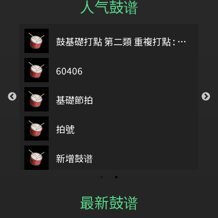
人气鼓谱
鼓基礎打點 第二類 重複打點 : DIDDLE RUDIMENTS
60406
基礎節拍
拍號
第四類 拖曳打點 : DRAG RUDIMENTS
新增鼓谱
最新鼓谱