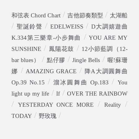
/
/
和弦表 Chord Chart
吉他節奏類型
太湖船
/
/
/
聖誕鈴聲
EDELWEISS
D大調嬉遊曲
/
K.334第三樂章-小步舞曲
YOU ARE MY
/
/
SUNSHINE
鳳陽花鼓
12小節藍調（12-
/
/
/
bar blues）
點仔膠
Jingle Bells
喔!蘇珊
/
/
娜
AMAZING GRACE
降A大調圓舞曲
/
/
Op.39 No.15
溜冰圓舞曲 Op.183
You
/
/
light up my life
If
OVER THE RAINBOW
/
/
/
YESTERDAY ONCE MORE
Reality
/
/
TODAY
野玫瑰