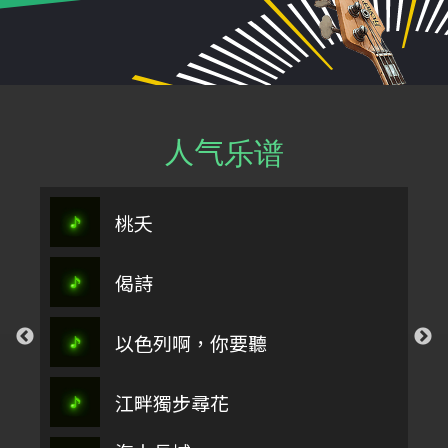
人气乐谱
桃夭
偈詩
以色列啊，你要聽
江畔獨步尋花