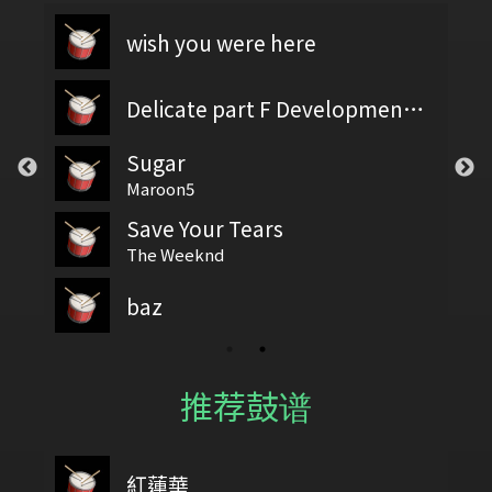
wish you were here
Delicate part F Development 2
Sugar
Maroon5
Save Your Tears
The Weeknd
baz
推荐鼓谱
紅蓮華