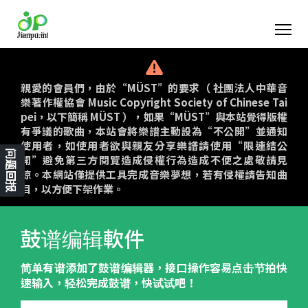
親愛的會員們，由於“MÜST”的要求（ 社團法人中華音
樂著作權協會 Music Copyright Society of Chinese Tai
pei，以下簡稱 MÜST ），如果“MÜST”與本站覺得版權
有爭議的歌曲，本站會將樂譜主動設為“不公開”並通知
使用者，如使用者欲與親友分享樂譜請使用“限連結公
问题回报
開”避免第三方閱覽造成侵權行為造成不便之處敬請見
諒。本網站僅提供工具完成音樂夢想，若有侵權請告知曲
目，以方便下架作業。
鼓谱编辑軟件
简单有谱添加了鼓谱编辑器，接口操作容易点击节拍快
速输入，轻松完成鼓谱，快试试吧！