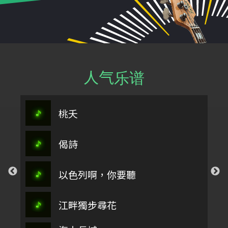
人气乐谱
桃夭
偈詩
以色列啊，你要聽
江畔獨步尋花