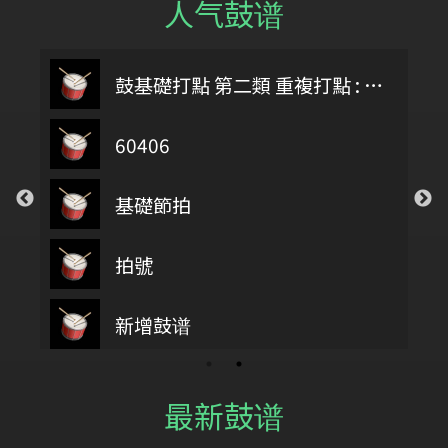
人气鼓谱
鼓基礎打點 第二類 重複打點 : DIDDLE RUDIMENTS
60406
基礎節拍
拍號
第四類 拖曳打點 : DRAG RUDIMENTS
新增鼓谱
最新鼓谱