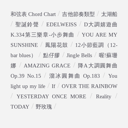
/
/
和弦表 Chord Chart
吉他節奏類型
太湖船
/
/
/
聖誕鈴聲
EDELWEISS
D大調嬉遊曲
/
K.334第三樂章-小步舞曲
YOU ARE MY
/
/
SUNSHINE
鳳陽花鼓
12小節藍調（12-
/
/
/
bar blues）
點仔膠
Jingle Bells
喔!蘇珊
/
/
娜
AMAZING GRACE
降A大調圓舞曲
/
/
Op.39 No.15
溜冰圓舞曲 Op.183
You
/
/
light up my life
If
OVER THE RAINBOW
/
/
/
YESTERDAY ONCE MORE
Reality
/
/
TODAY
野玫瑰