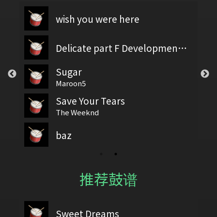
wish you were here
Delicate part F Development 2
Sugar
Maroon5
Save Your Tears
The Weeknd
baz
推荐鼓谱
Sweet Dreams