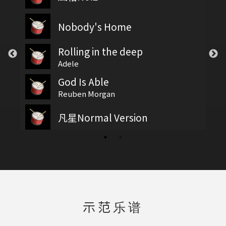
Nobody's Home
Rolling in the deep
Adele
God Is Able
ENTS
Reuben Morgan
凡星Normal Version
示范乐谱