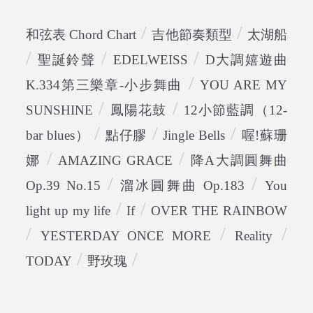
/
/
和弦表 Chord Chart
吉他節奏類型
太湖船
/
/
/
聖誕鈴聲
EDELWEISS
D大調嬉遊曲
/
K.334第三樂章-小步舞曲
YOU ARE MY
/
/
SUNSHINE
鳳陽花鼓
12小節藍調（12-
/
/
/
bar blues）
點仔膠
Jingle Bells
喔!蘇珊
/
/
娜
AMAZING GRACE
降A大調圓舞曲
/
/
Op.39 No.15
溜冰圓舞曲 Op.183
You
/
/
light up my life
If
OVER THE RAINBOW
/
/
/
YESTERDAY ONCE MORE
Reality
/
/
TODAY
野玫瑰