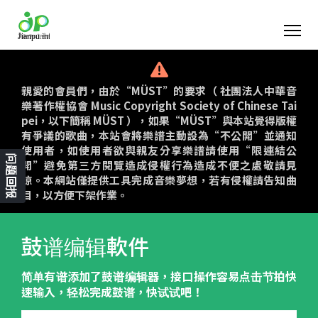
親愛的會員們，由於“MÜST”的要求（ 社團法人中華音
樂著作權協會 Music Copyright Society of Chinese Tai
pei，以下簡稱 MÜST ），如果“MÜST”與本站覺得版權
有爭議的歌曲，本站會將樂譜主動設為“不公開”並通知
使用者，如使用者欲與親友分享樂譜請使用“限連結公
问题回报
開”避免第三方閱覽造成侵權行為造成不便之處敬請見
諒。本網站僅提供工具完成音樂夢想，若有侵權請告知曲
目，以方便下架作業。
鼓谱编辑軟件
简单有谱添加了鼓谱编辑器，接口操作容易点击节拍快
速输入，轻松完成鼓谱，快试试吧！