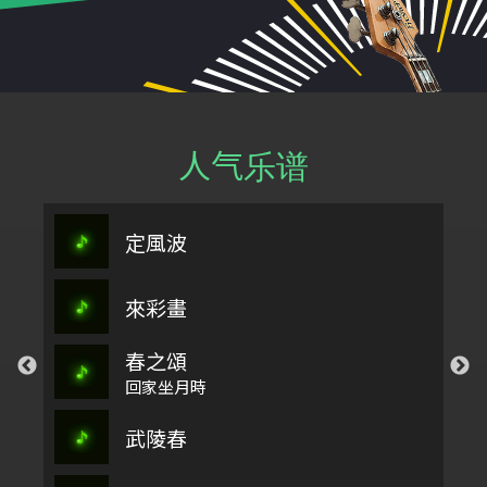
人气乐谱
定風波
來彩畫
春之頌
回家坐月時
武陵春