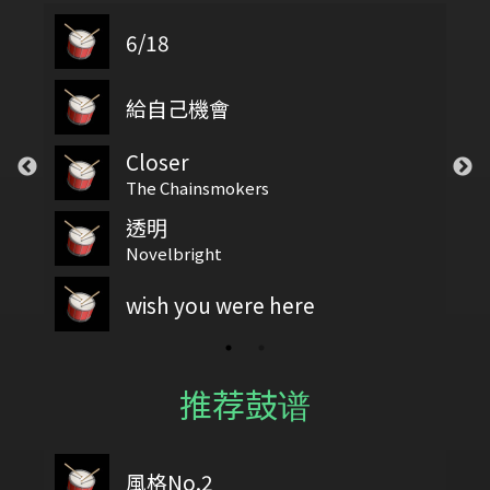
6/18
elicate part F Development 2
給自己機會
Closer
The Chainsmokers
透明
Novelbright
wish you were here
推荐鼓谱
n
風格No.2