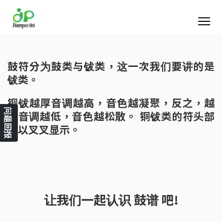
鼓符分为鼓类与钹类，这一次我们要讲的是
钹类。
铜钹越厚音调越高，音色越凝聚，反之，越
问题回报
薄音调越低，音色越松散。 铜钹类的符头部
分以叉叉显示。
让我们一起认识 鼓谱 吧!