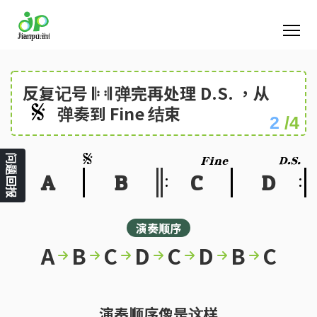
反复记号
𝄆 𝄇 弹完再处理
D.S.
，从
弹奏到
Fine
结束
2
/4
问题回报
A
B
C
D
演奏顺序
A
B
C
D
C
D
B
C
演奏顺序像是这样