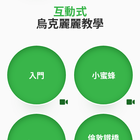
互動式
烏克麗麗教學
入門
小蜜蜂
倫敦鐵橋