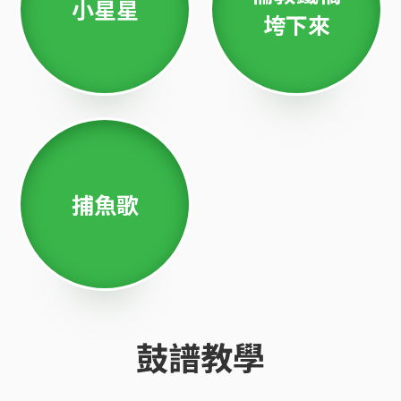
小星星
垮下來
捕魚歌
鼓譜教學