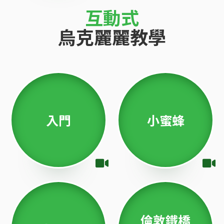
互動式
烏克麗麗教學
入門
小蜜蜂
倫敦鐵橋