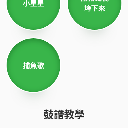
小星星
垮下來
捕魚歌
鼓譜教學