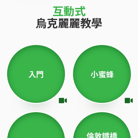
互動式
烏克麗麗教學
入門
小蜜蜂
倫敦鐵橋