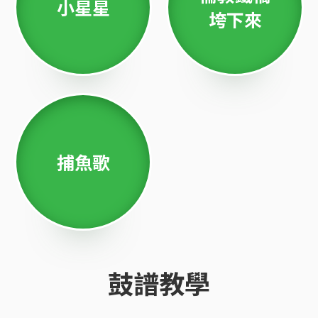
小星星
垮下來
捕魚歌
鼓譜教學