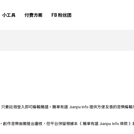
小工具
付费方案
FB 粉丝团
簡譜編輯器，只要註冊登入即可編輯簡譜。簡單有譜 Jianpu Info 提供方便友善
樂平台，創作音樂無需提出審核，但平台保留根據本《 簡單有譜 Jianpu Info