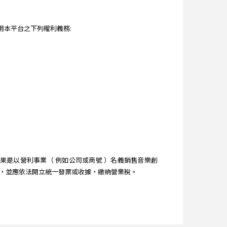
本平台之下列權利義務:
是以營利事業（ 例如公司或商號 ）名義銷售音樂創
時，並應依法開立統一發票或收據，繳納營業稅。