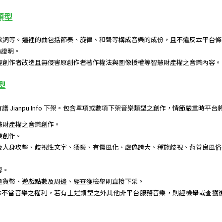
類型
歌詞等。這裡的曲包括節奏、旋律、和聲等構成音樂的成份，且不違反本平台條
造證明。
經創作者改造且無侵害原創作者著作權法與圖像授權等智慧財產權之音樂內容。
型
 Jianpu Info 下架。包含單項或數項下架音樂類型之創作，情節嚴重時平
慧財產權之音樂創作。
樂創作。
及人身攻擊、歧視性文字、猥褻、有傷風化、虛偽誇大、種族歧視、背善良風俗
容。
通貨幣、遊戲點數及周邊、經查獲檢舉則直接下架。
 保留所有刪除不當音樂之權利，若有上述類型之外其他非平台服務音樂，則經檢舉或