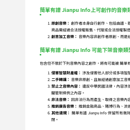
簡單有譜 Jianpu Info上可創作的音樂
原創音樂：
創作者本身自行創作、包括曲譜、
商品需經過合法授權販售、代理或合法授權製
創意加工音樂：
音樂內容非創作者原創、而是
簡單有譜 Jianpu Info 可能下架音樂類
包含但不限於下列音樂內容之創作，將有可能被 簡單有譜
侵害智慧財產權：
涉及侵害他人部分或多項智
二手轉讓：
音樂非原創、且無經過創意加工音
禁止之音樂內容：
違反中華民國法律，內容涉
關管制條例之內容。
非法音樂：
因非法行為而產生、取得之音樂內
推銷廣告音樂：
推銷金融商品、賭博行為、流
其他違規：
簡單有譜 Jianpu Info
閉。