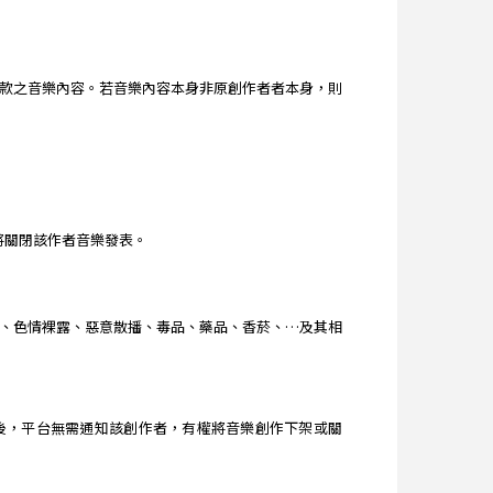
款之音樂內容。若音樂內容本身非原創作者者本身，則
台將關閉該作者音樂發表。
、色情裸露、惡意散播、毒品、藥品、香菸、…及其相
查獲後，平台無需通知該創作者，有權將音樂創作下架或關