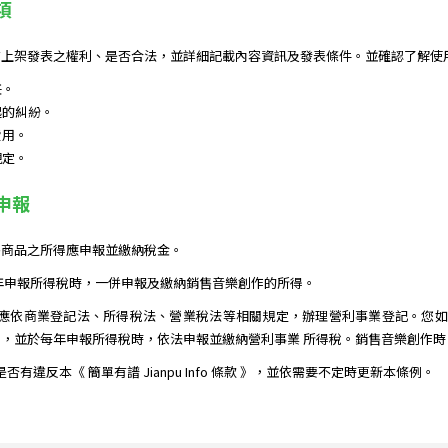
項
上架發表之權利、是否合法，並詳細記載內容資訊及發表條件。並確認了解使用
任。
起的糾紛。
費用。
規定。
務申報
售商品之所得應申報並繳納稅金。
年申報所得稅時，一併申報及繳納銷售音樂創作的所得。
應依商業登記法、所得稅法、營業稅法等相關規定，辦理營利事業登記。您如果
，並於每年申報所得稅時，依法申報並繳納營利事業 所得稅。銷售音樂創作
作是否有違反本《 簡單有譜 Jianpu Info 條款 》，並依需要不定時更新本條例。