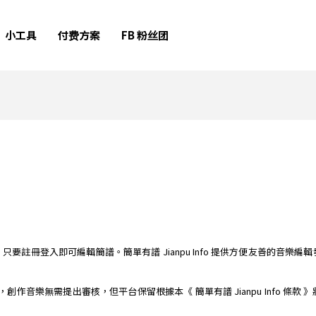
小工具
付费方案
FB 粉丝团
簡譜編輯器，只要註冊登入即可編輯簡譜。簡單有譜 Jianpu Info 提供方便友善
樂平台，創作音樂無需提出審核，但平台保留根據本《 簡單有譜 Jianpu Info