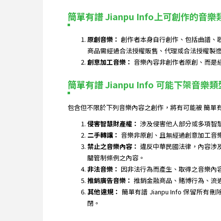
簡單有譜 Jianpu Info上可創作的音樂
原創音樂：
創作者本身自行創作、包括曲譜、
商品需經過合法授權販售、代理或合法授權製
創意加工音樂：
音樂內容非創作者原創、而是
簡單有譜 Jianpu Info 可能下架音樂類
包含但不限於下列音樂內容之創作，將有可能被 簡單有譜
侵害智慧財產權：
涉及侵害他人部分或多項智
二手轉讓：
音樂非原創、且無經過創意加工音
禁止之音樂內容：
違反中華民國法律，內容涉
關管制條例之內容。
非法音樂：
因非法行為而產生、取得之音樂內
推銷廣告音樂：
推銷金融商品、賭博行為、流
其他違規：
簡單有譜 Jianpu Info
閉。