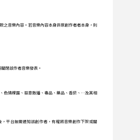
款之音樂內容。若音樂內容本身非原創作者者本身，則
台將關閉該作者音樂發表。
、色情裸露、惡意散播、毒品、藥品、香菸、…及其相
查獲後，平台無需通知該創作者，有權將音樂創作下架或關