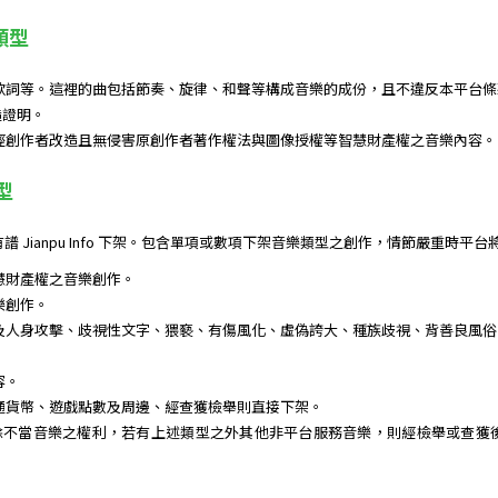
類型
歌詞等。這裡的曲包括節奏、旋律、和聲等構成音樂的成份，且不違反本平台條
造證明。
經創作者改造且無侵害原創作者著作權法與圖像授權等智慧財產權之音樂內容。
型
 Jianpu Info 下架。包含單項或數項下架音樂類型之創作，情節嚴重時平
慧財產權之音樂創作。
樂創作。
及人身攻擊、歧視性文字、猥褻、有傷風化、虛偽誇大、種族歧視、背善良風俗
容。
通貨幣、遊戲點數及周邊、經查獲檢舉則直接下架。
 保留所有刪除不當音樂之權利，若有上述類型之外其他非平台服務音樂，則經檢舉或