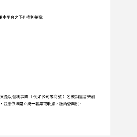
本平台之下列權利義務:
是以營利事業（ 例如公司或商號 ）名義銷售音樂創
時，並應依法開立統一發票或收據，繳納營業稅。