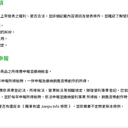
項
上架發表之權利、是否合法，並詳細記載內容資訊及發表條件。並確認了解使用
任。
起的糾紛。
費用。
規定。
務申報
售商品之所得應申報並繳納稅金。
年申報所得稅時，一併申報及繳納銷售音樂創作的所得。
應依商業登記法、所得稅法、營業稅法等相關規定，辦理營利事業登記。您如果
，並於每年申報所得稅時，依法申報並繳納營利事業 所得稅。銷售音樂創作
作是否有違反本《 簡單有譜 Jianpu Info 條款 》，並依需要不定時更新本條例。