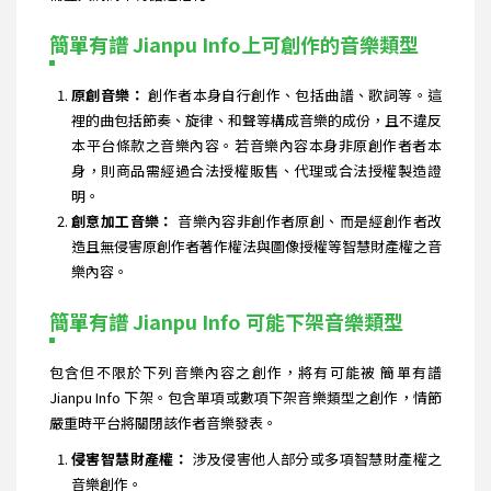
簡單有譜 Jianpu Info上可創作的音樂類型
原創音樂：
創作者本身自行創作、包括曲譜、歌詞等。這
裡的曲包括節奏、旋律、和聲等構成音樂的成份，且不違反
本平台條款之音樂內容。若音樂內容本身非原創作者者本
身，則商品需經過合法授權販售、代理或合法授權製造證
明。
創意加工音樂：
音樂內容非創作者原創、而是經創作者改
造且無侵害原創作者著作權法與圖像授權等智慧財產權之音
樂內容。
簡單有譜 Jianpu Info 可能下架音樂類型
包含但不限於下列音樂內容之創作，將有可能被 簡單有譜
Jianpu Info 下架。包含單項或數項下架音樂類型之創作，情節
嚴重時平台將關閉該作者音樂發表。
侵害智慧財產權：
涉及侵害他人部分或多項智慧財產權之
音樂創作。