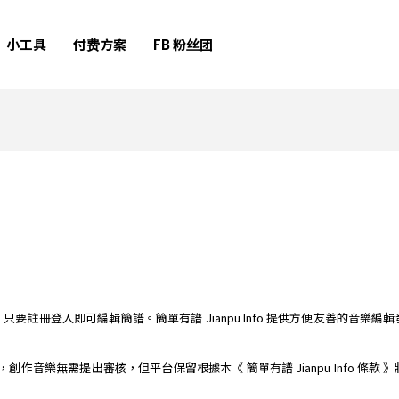
小工具
付费方案
FB 粉丝团
簡譜編輯器，只要註冊登入即可編輯簡譜。簡單有譜 Jianpu Info 提供方便友善
樂平台，創作音樂無需提出審核，但平台保留根據本《 簡單有譜 Jianpu Info