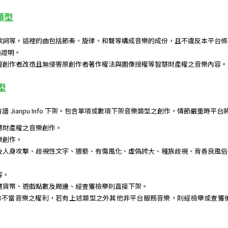
類型
歌詞等。這裡的曲包括節奏、旋律、和聲等構成音樂的成份，且不違反本平台條
造證明。
經創作者改造且無侵害原創作者著作權法與圖像授權等智慧財產權之音樂內容。
型
 Jianpu Info 下架。包含單項或數項下架音樂類型之創作，情節嚴重時平
慧財產權之音樂創作。
樂創作。
及人身攻擊、歧視性文字、猥褻、有傷風化、虛偽誇大、種族歧視、背善良風俗
容。
通貨幣、遊戲點數及周邊、經查獲檢舉則直接下架。
 保留所有刪除不當音樂之權利，若有上述類型之外其他非平台服務音樂，則經檢舉或