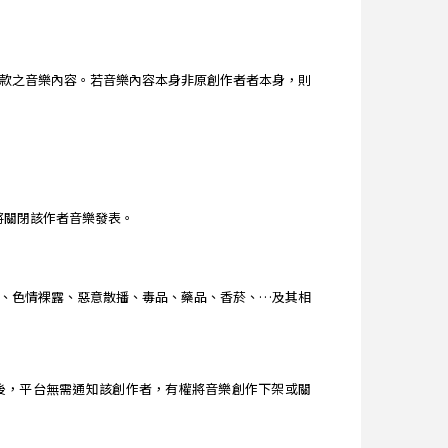
款之音樂內容。若音樂內容本身非原創作者者本身，則
台將關閉該作者音樂發表。
、色情裸露、惡意散播、毒品、藥品、香菸、…及其相
查獲後，平台無需通知該創作者，有權將音樂創作下架或關