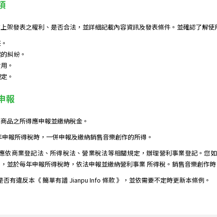
項
上架發表之權利、是否合法，並詳細記載內容資訊及發表條件。並確認了解使用
任。
起的糾紛。
費用。
規定。
務申報
售商品之所得應申報並繳納稅金。
年申報所得稅時，一併申報及繳納銷售音樂創作的所得。
應依商業登記法、所得稅法、營業稅法等相關規定，辦理營利事業登記。您如果
，並於每年申報所得稅時，依法申報並繳納營利事業 所得稅。銷售音樂創作
作是否有違反本《 簡單有譜 Jianpu Info 條款 》，並依需要不定時更新本條例。