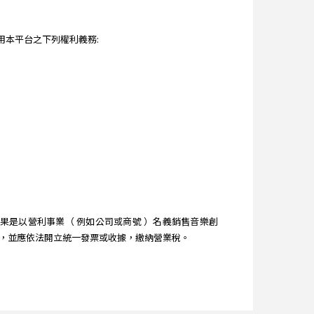
本平台之下列權利義務:
是以營利事業（ 例如公司或商號 ）名義銷售音樂創
時，並應依法開立統一發票或收據，繳納營業稅。