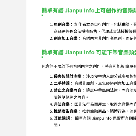
簡單有譜 Jianpu Info上可創作的音樂
原創音樂：
創作者本身自行創作、包括曲譜、
商品需經過合法授權販售、代理或合法授權製
創意加工音樂：
音樂內容非創作者原創、而是
簡單有譜 Jianpu Info 可能下架音樂類
包含但不限於下列音樂內容之創作，將有可能被 簡單有譜
侵害智慧財產權：
涉及侵害他人部分或多項智
二手轉讓：
音樂非原創、且無經過創意加工音
禁止之音樂內容：
違反中華民國法律，內容涉
關管制條例之內容。
非法音樂：
因非法行為而產生、取得之音樂內
推銷廣告音樂：
推銷金融商品、賭博行為、流
其他違規：
簡單有譜 Jianpu Info
閉。