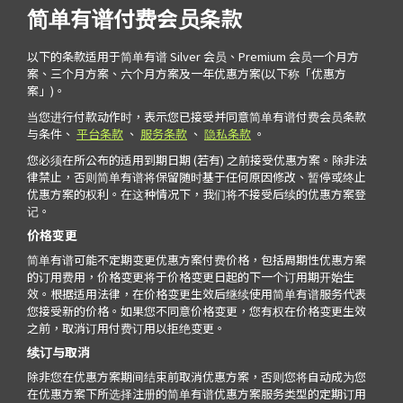
简单有谱付费会员条款
以下的条款适用于简单有谱 Silver 会员、Premium 会员一个月方
案、三个月方案、六个月方案及一年优惠方案(以下称「优惠方
案」)。
当您进行付款动作时，表示您已接受并同意简单有谱付费会员条款
与条件、
平台条款
、
服务条款
、
隐私条款
。
您必须在所公布的适用到期日期 (若有) 之前接受优惠方案。除非法
律禁止，否则简单有谱将保留随时基于任何原因修改、暂停或终止
优惠方案的权利。在这种情况下，我们将不接受后续的优惠方案登
记。
价格变更
简单有谱可能不定期变更优惠方案付费价格，包括周期性优惠方案
的订用费用，价格变更将于价格变更日起的下一个订用期开始生
效。根据适用法律，在价格变更生效后继续使用简单有谱服务代表
您接受新的价格。如果您不同意价格变更，您有权在价格变更生效
之前，取消订用付费订用以拒绝变更。
续订与取消
除非您在优惠方案期间结束前取消优惠方案，否则您将自动成为您
在优惠方案下所选择注册的简单有谱优惠方案服务类型的定期订用