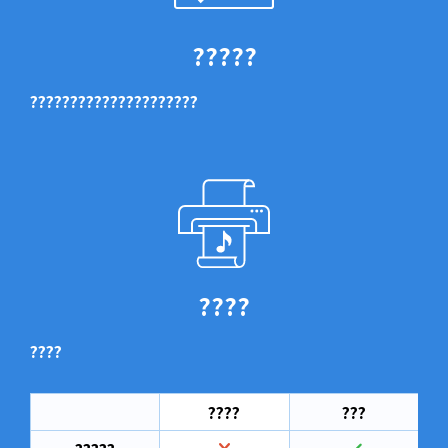
?????
?????????????????????
????
????
????
???