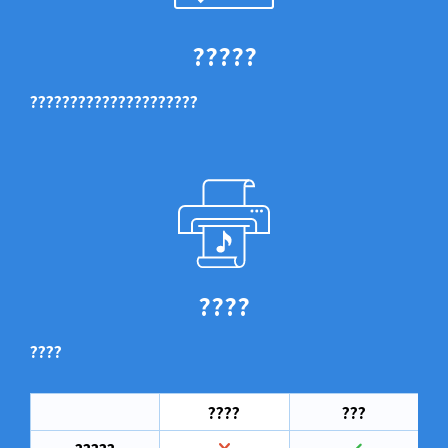
?????
?????????????????????
????
????
????
???