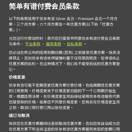
简单有谱付费会员条款
以下的条款适用于简单有谱 Silver 会员、Premium 会员一个月方
案、三个月方案、六个月方案及一年优惠方案(以下称「优惠方
案」)。
当您进行付款动作时，表示您已接受并同意简单有谱付费会员条款
与条件、
平台条款
、
服务条款
、
隐私条款
。
您必须在所公布的适用到期日期 (若有) 之前接受优惠方案。除非法
律禁止，否则简单有谱将保留随时基于任何原因修改、暂停或终止
优惠方案的权利。在这种情况下，我们将不接受后续的优惠方案登
记。
价格变更
简单有谱可能不定期变更优惠方案付费价格，包括周期性优惠方案
的订用费用，价格变更将于价格变更日起的下一个订用期开始生
效。根据适用法律，在价格变更生效后继续使用简单有谱服务代表
您接受新的价格。如果您不同意价格变更，您有权在价格变更生效
之前，取消订用付费订用以拒绝变更。
续订与取消
除非您在优惠方案期间结束前取消优惠方案，否则您将自动成为您
在优惠方案下所选择注册的简单有谱优惠方案服务类型的定期订用