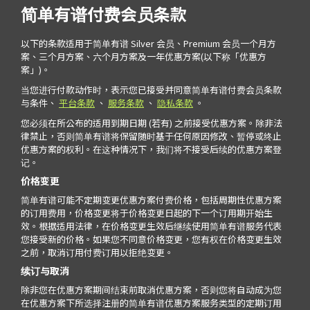
简单有谱付费会员条款
以下的条款适用于简单有谱 Silver 会员、Premium 会员一个月方
案、三个月方案、六个月方案及一年优惠方案(以下称「优惠方
案」)。
当您进行付款动作时，表示您已接受并同意简单有谱付费会员条款
与条件、
平台条款
、
服务条款
、
隐私条款
。
您必须在所公布的适用到期日期 (若有) 之前接受优惠方案。除非法
律禁止，否则简单有谱将保留随时基于任何原因修改、暂停或终止
优惠方案的权利。在这种情况下，我们将不接受后续的优惠方案登
记。
价格变更
简单有谱可能不定期变更优惠方案付费价格，包括周期性优惠方案
的订用费用，价格变更将于价格变更日起的下一个订用期开始生
效。根据适用法律，在价格变更生效后继续使用简单有谱服务代表
您接受新的价格。如果您不同意价格变更，您有权在价格变更生效
之前，取消订用付费订用以拒绝变更。
续订与取消
除非您在优惠方案期间结束前取消优惠方案，否则您将自动成为您
在优惠方案下所选择注册的简单有谱优惠方案服务类型的定期订用