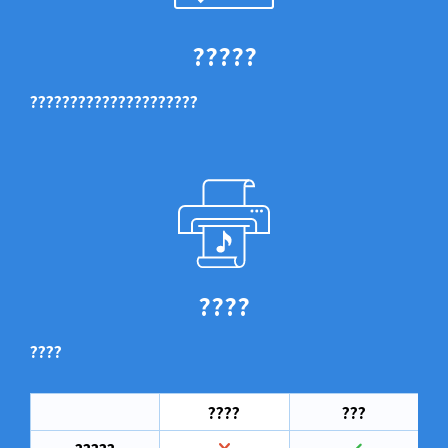
?????
?????????????????????
????
????
????
???