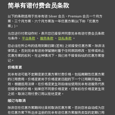
简单有谱付费会员条款
以下的条款适用于简单有谱 Silver 会员、Premium 会员一个月方
案、三个月方案、六个月方案及一年优惠方案(以下称「优惠方
案」)。
当您进行付款动作时，表示您已接受并同意简单有谱付费会员条款
与条件、
平台条款
、
服务条款
、
隐私条款
。
您必须在所公布的适用到期日期 (若有) 之前接受优惠方案。除非法
律禁止，否则简单有谱将保留随时基于任何原因修改、暂停或终止
优惠方案的权利。在这种情况下，我们将不接受后续的优惠方案登
记。
价格变更
简单有谱可能不定期变更优惠方案付费价格，包括周期性优惠方案
的订用费用，价格变更将于价格变更日起的下一个订用期开始生
效。根据适用法律，在价格变更生效后继续使用简单有谱服务代表
您接受新的价格。如果您不同意价格变更，您有权在价格变更生效
之前，取消订用付费订用以拒绝变更。
续订与取消
除非您在优惠方案期间结束前取消优惠方案，否则您将自动成为您
在优惠方案下所选择注册的简单有谱优惠方案服务类型的定期订用