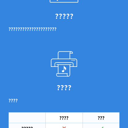
?????
?????????????????????
????
????
????
???