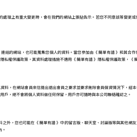
料的處理上有重大變更時，會在我們的網站上張貼告示。若您不同意該等變更
。
譜 》連結的網站，也可能蒐集您個人的資料。當您參加由《 簡單有譜 》和其合
隱私權保護政策，其資料處理措施不適用《 簡單有譜 》隱私權保護政策，《 
私資料，在網站會員來信提出退出會員之要求並要求刪除會員個資情況下，經本
該用戶，絕不會將個人資料做任何保留，用戶亦可隨時與本公司聯絡確認之。
資料之外，您也可能在《 簡單有譜 》中的留言版、聊天室、討論版等與其他網
內。