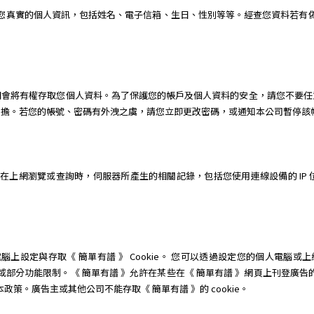
供您真實的個人資訊，包括姓名、電子信箱、生日、性別等等。經查您資料若有偽
們會將有權存取您個人資料。為了保護您的帳戶及個人資料的安全，請您不要任
擔。若您的帳號、密碼有外洩之虞，請您立即更改密碼，或通知本公司暫停該帳
您在上網瀏覽或查詢時，伺服器所產生的相關記錄，包括您使用連線設備的 IP
上設定與存取《 簡單有譜 》 Cookie。 您可以透過設定您的個人電腦或上網
利或部分功能限制。《 簡單有譜 》允許在某些在《 簡單有譜 》網頁上刊登廣告的
政策。廣告主或其他公司不能存取《 簡單有譜 》的 cookie。