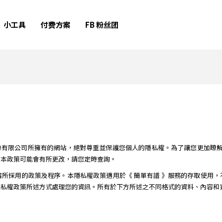
小工具
付费方案
FB 粉丝团
/ ）是曜夆科技股份有限公司所擁有的網站，絕對尊重並保護您個人的隱私權。為了讓您
。本政策可能會有所更改，請您定時查詢。
所採用的政策及程序。本隱私權政策適用於《 簡單有譜 》服務的存取使用
私權政策所述方式處理您的資訊。所有於下方所述之不同格式的資料、內容和資