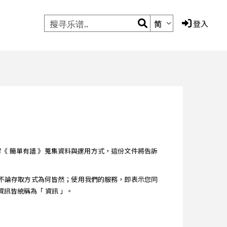
简
登入
更加瞭解《 簡單有譜 》蒐集資料與運用方式，這份文件將告訴
，不論存取方式為何皆然；使用我們的服務，即表示您同
訊皆統稱為「 資訊 」。