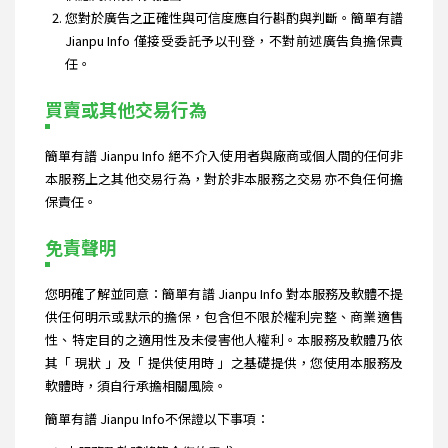
您對於廣告之正確性與可信度應自行斟酌與判斷。簡單有譜
Jianpu Info 僅接受委託予以刊登，不對前述廣告負擔保責
任。
買賣或其他交易行為
簡單有譜 Jianpu Info 絕不介入使用者與廠商或個人間的任何非
本服務上之其他交易行為，對於非本服務之交易亦不負任何擔
保責任。
免責聲明
您明確了解並同意：簡單有譜 Jianpu Info 對本服務及軟體不提
供任何明示或默示的擔保，包含但不限於權利完整、商業適售
性、特定目的之適用性及未侵害他人權利。本服務及軟體乃依
其「 現狀 」及「 提供使用時 」之基礎提供，您使用本服務及
軟體時，須自行承擔相關風險。
簡單有譜 Jianpu Info不保證以下事項：