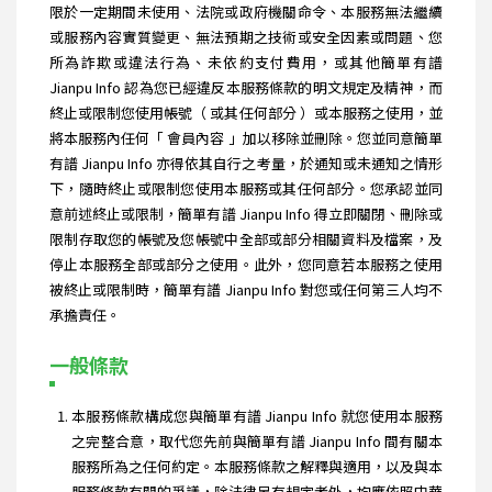
限於一定期間未使用、法院或政府機關命令、本服務無法繼續
或服務內容實質變更、無法預期之技術或安全因素或問題、您
所為詐欺或違法行為、未依約支付費用，或其他簡單有譜
Jianpu Info 認為您已經違反本服務條款的明文規定及精神，而
終止或限制您使用帳號（ 或其任何部分 ）或本服務之使用，並
將本服務內任何「 會員內容 」加以移除並刪除。您並同意簡單
有譜 Jianpu Info 亦得依其自行之考量，於通知或未通知之情形
下，隨時終止或限制您使用本服務或其任何部分。您承認並同
意前述終止或限制，簡單有譜 Jianpu Info 得立即關閉、刪除或
限制存取您的帳號及您帳號中全部或部分相關資料及檔案，及
停止本服務全部或部分之使用。此外，您同意若本服務之使用
被終止或限制時，簡單有譜 Jianpu Info 對您或任何第三人均不
承擔責任。
一般條款
本服務條款構成您與簡單有譜 Jianpu Info 就您使用本服務
之完整合意，取代您先前與簡單有譜 Jianpu Info 間有關本
服務所為之任何約定。本服務條款之解釋與適用，以及與本
服務條款有關的爭議，除法律另有規定者外，均應依照中華