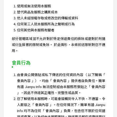
使用或無法使用本服務
替代商品及服務之購買成本
他人未經授權存取或修改您的傳輸或資料
任何第三人就本服務所為之聲明或行為
任何其他與本服務有關者
部分管轄區域並不允許對於特定保證責任的排除或是對於附隨
或衍生損害的限制或免除。 於此情形，本條前述限制對您不適
用。
會員行為
由會員公開張貼或私下傳送的任何資訊內容（ 以下簡稱「
會員內容 」），均由「 會員內容 」提供者自負責任。簡單
有譜 Jianpu Info 無法控制經由本服務而張貼之「 會員內容
」，因此不保證其正確性、完整性或品質。
您了解使用本服務時，可能會接觸到令人不快、不適當、令
人厭惡之「 會員內容 」。在任何情況下，簡單有譜 Jianpu
Info 均不為任何「 會員內容 」負責，包含但不限於任何錯
誤或遺漏，以及經由本服務張貼、發送電子郵件或傳送而衍