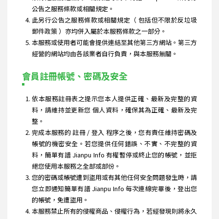
公告之服務條款或相關規定。
此另行公告之服務條款或相關規定（ 包括但不限於反垃圾
郵件政策 ）亦均併入屬於本服務條款之一部分。
本服務或使用者可能會提供連結至其他第三方網站。第三方
經營的網站均由各該業者自行負責，與本服務無關。
會員註冊帳號、密碼及安全
依本服務註冊表之提示您本人提供正確、最新及完整的資
料，請維持並更新您 個人資料，確保其為正確、最新及完
整。
完成本服務的 註冊 / 登入 程序之後，您有責任維持密碼及
帳號的機密安全。若您提供任何錯誤、不實、不完整的資
料，簡單有譜 Jianpu Info 有權暫停或終止您的帳號，並拒
絕您使用本服務之全部或部份。
您的密碼或帳號遭到盜用或有其他任何安全問題發生時，請
您立即通知簡單有譜 Jianpu Info 每次連線完畢後，登出您
的帳號，免遭盜用。
本服務禁止所有的侵權商品、侵權行為，若經發現則將永久