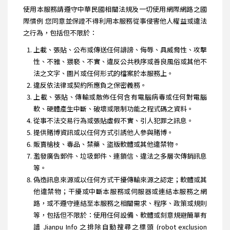
使用本服務請遵守中華民國相關法規及一切使用網際網路之國
際慣例 您同意並保證不得利用本服務從事侵害他人權益或違法
之行為，包括但不限於：
上載、張貼、公布或傳送任何誹謗、侮辱、具威脅性、攻擊
性、不雅、猥褻、不實、違反公共秩序或善良風俗或其他不
法之文字、圖片或任何形式的檔案於本服務上。
違反依法律或契約所應負之保密義務。
上載、張貼、傳輸或散佈任何含有電腦病毒或任何對電腦
軟、硬體產生中斷、破壞或限制功能之程式碼之資料。
從事不法交易行為或張貼虛假不實、引人犯罪之訊息。
提供賭博資訊或以任何方式引誘他人參與賭博。
販賣槍枝、毒品、禁藥、盜版軟體或其他違禁物。
濫發廣告郵件、垃圾郵件、連鎖信、違法之多層次傳銷訊息
等。
偽造訊息來源或以任何方式干擾傳輸來源之認定；軟體或其
他違禁物；干擾或中斷本服務或伺服器或連結本服務之網
路，或不遵守連結至本服務之相關需求、程序、政策或規則
等，包括但不限於：使用任何設備、軟體或刻意規避簡單有
譜 Jianpu Info 之排除自動搜尋之標頭 (robot exclusion