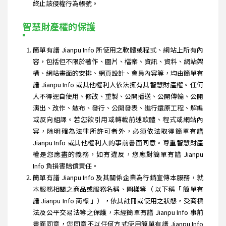
終止該侵權行為帳號。
智慧財產權的保護
簡單有譜 Jianpu Info 所使用之軟體或程式、網站上所有內
容，包括但不限於著作、圖片、檔案、資訊、資料、網站架
構、網站畫面的安排、網頁設計、會員內容等，均由簡單有
譜 Jianpu Info 或其他權利人依法擁有其智慧財產權。任何
人不得逕自使用、修改、重製、公開播送、公開傳輸、公開
演出、改作、散布、發行、公開發表、進行還原工程、解編
或反向組譯。若您欲引用或轉載前述軟體、程式或網站內
容，除明確為法律所許可者外，必須依法取得簡單有譜
Jianpu Info 或其他權利人的事前書面同意。尊重智慧財產
權是您應盡的義務，如有違反，您應對簡單有譜 Jianpu
Info 負損害賠償責任。
簡單有譜 Jianpu Info 及其關係企業為行銷宣傳本服務，就
本服務相關之商品或服務名稱、圖樣等（ 以下稱「 簡單有
譜 Jianpu Info 商標 」），依其註冊或使用之狀態，受商標
法及公平交易法等之保護，未經簡單有譜 Jianpu Info 事前
書面同意，您同意不以任何方式使用簡單有譜 Jianpu Info