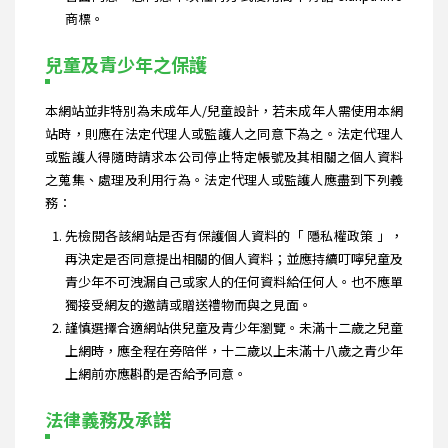
商標。
兒童及青少年之保護
本網站並非特別為未成年人/兒童設計，若未成年人需使用本網
站時，則應在法定代理人或監護人之同意下為之。法定代理人
或監護人得隨時請求本公司停止特定帳號及其相關之個人資料
之蒐集、處理及利用行為。法定代理人或監護人應盡到下列義
務：
先檢閱各該網站是否有保護個人資料的「 隱私權政策 」，
再決定是否同意提出相關的個人資料；並應持續叮嚀兒童及
青少年不可洩漏自己或家人的任何資料給任何人。也不應單
獨接受網友的邀請或贈送禮物而與之見面。
謹慎選擇合適網站供兒童及青少年瀏覽。未滿十二歲之兒童
上網時，應全程在旁陪伴，十二歲以上未滿十八歲之青少年
上網前亦應斟酌是否給予同意。
法律義務及承諾