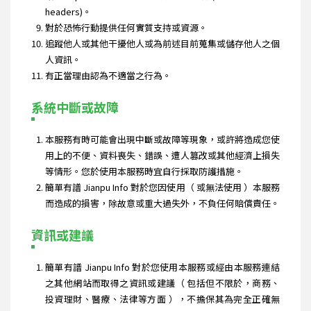
headers)。
對於恐怖行動提供任何實質支持或資源。
追蹤他人或其他干擾他人或為前述目前蒐集或儲存他人之個
人資訊。
有正當理由認為不適當之行為。
系統中斷或故障
本服務有時可能會出現中斷或故障等現象，或許將造成您使
用上的不便、資料喪失、錯誤、遭人篡改或其他經濟上損失
等情形。您於使用本服務時宜自行採取防護措施。
簡單有譜 Jianpu Info 對於您因使用（ 或無法使用 ）本服務
而造成的損害，除故意或重大過失外，不負任何賠償責任。
資訊或建議
簡單有譜 Jianpu Info 對於您使用本服務或經由本服務連結
之其他網站而取得之資訊或建議（ 包括但不限於，商務、
投資理財、醫療、法律等方面 ），不擔保其為完全正確無