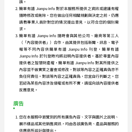
誤。
簡單有譜 Jianpu Info 對於本服務所提供之資訊或建議有權
隨時修改或刪除。您在做出任何相關規劃與決定之前，仍應
請教專業人員針對您的情況提出意見，以符合您的個別需
求。
簡單有譜 Jianpu Info 隨時會與其他公司、廠商等第三人
（「內容提供者」）合作，由其提供包括新聞、訊息、電子
報等不同內容供簡單有譜 Jianpu Info 刊登，簡單有譜
Jianpu Info 於刊登時均將註明內容提供者。基於尊重內容
提供者之智慧財產權，簡單有譜 Jianpu Info 對其所提供之
內容並不做實質之審查或修改，對該等內容之正確真偽亦不
負任何責任。對該等內容之正確真偽，您宜自行判斷之。您
若認為某些內容涉及侵權或有所不實，請逕向該內容提供者
反應意見。
廣告
您在本服務中瀏覽到的所有廣告內容、文字與圖片之說明、
展示樣品或其他銷售資訊，均由各該廣告商、產品與服務的
供應商所設計與提出。