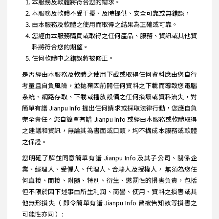
本服務及軟體將符合您的需求。
本服務及軟體不受干擾、及時提供、安全可靠或無錯誤，
由本服務及軟體之使用而取得之結果為正確或可靠。
您經由本服務購買或取得之任何產品、服務、資訊或其他資
料將符合您的期望。
任何軟體中之錯誤將被修正。
是否經由本服務及軟體之使用下載或取得任何資料應由您自行
考量且自負風險，並拋棄因前開任何資料之下載而導致您電腦
系統、網路存取、下載或播放設備之任何損壞或資料流失，對
簡單有譜 Jianpu Info 提出任何請求或採取法律行動，您應自負
完全責任。您自簡單有譜 Jianpu Info 或經由本服務或軟體取得
之建議和資訊，無論其為書面或口頭，均不構成本服務或軟體
之保證。
您明確了解並同意簡單有譜 Jianpu Info 及其子公司、關係企
業、經理人、受僱人、代理人、合夥人及授權人， 無須為您任
何直接、間接、附隨、特別、衍生、懲罰性的損害負責，包括
但不限於因下述事由所生利潤、商譽、使用、資料之損害或其
他無形損失（ 即令簡單有譜 Jianpu Info 曾被告知該等損害之
可能性亦同 ）: