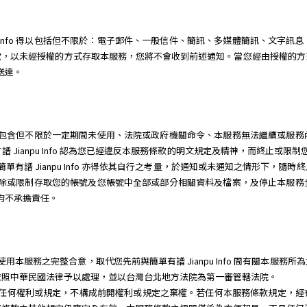
pu Info 得以包括但不限於：電子郵件、一般信件、簡訊、多媒體簡訊、文字
款，以未經授權的方式存取本服務，您將不會收到前述通知。當您經由授權的方
為送達。
因任何理由，包含但不限於一定期間未使用、法院或政府機關命令、本服務無法繼續或
Jianpu Info 認為您已經違反本服務條款的明文規定及精神，而終止或限
單有譜 Jianpu Info 亦得依其自行之考量，於通知或未通知之情形下，
立即關閉、刪除或限制存取您的帳號及您帳號中全部或部分相關資料及檔案，及停止本
三人均不承擔責任。
o 就您使用本服務之完整合意，取代您先前與簡單有譜 Jianpu Info 間有關
依照中華民國法律予以處理，並以台灣台北地方法院為第一審管轄法院。
行本服務條款任何權利或規定，不構成前開權利或規定之棄權。若任何本服務條款規定