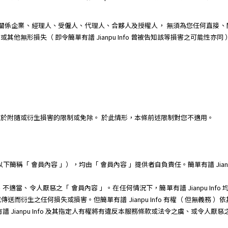
其子公司、關係企業、經理人、受僱人、代理人、合夥人及授權人， 無須為您任何
無形損失（ 即令簡單有譜 Jianpu Info 曾被告知該等損害之可能性亦同 ）
於附隨或衍生損害的限制或免除。 於此情形，本條前述限制對您不適用。
稱「 會員內容 」），均由「 會員內容 」提供者自負責任。簡單有譜 Jianpu
當、令人厭惡之「 會員內容 」。在任何情況下，簡單有譜 Jianpu Info
而衍生之任何損失或損害。但簡單有譜 Jianpu Info 有權（ 但無義務 
 Jianpu Info 及其指定人有權將有違反本服務條款或法令之虞、或令人厭惡