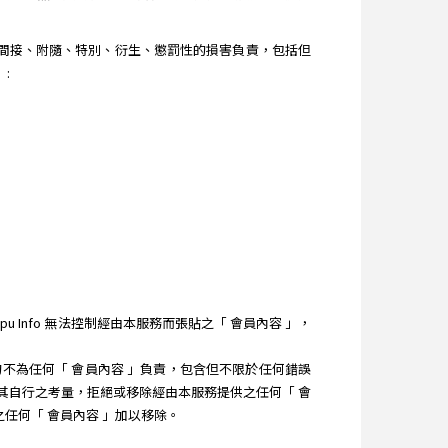
直接、間接、附隨、特別、衍生、懲罰性的損害負責，包括但
:
 Info 無法控制經由本服務而張貼之「 會員內容 」，
 均不為任何「 會員內容 」負責，包含但不限於任何錯誤
）依其自行之考量，拒絕或移除經由本服務提供之任何「 會
之任何「 會員內容 」加以移除。