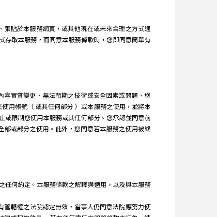
訊息、張貼於本服務網頁，或其他現在或未來合理之方式通
式存取本服務，而同意本服務條款時，您即同意簡單有
服務內容實質變更、無法預期之技術或安全因素或問題、您
制您使用帳號（ 或其任何部分 ）或本服務之使用，並將本
隨時終止或限制您使用本服務或其任何部分。您承認並同意前
服務全部或部分之使用。此外，您同意若本服務之使用被終
本服務所為之任何約定。本服務條款之解釋與適用，以及與本服務
，經有管轄權之法院認定無效，當事人仍同意法院應努力使