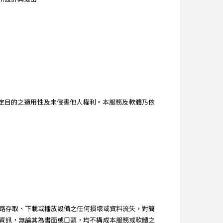
。
、特定目的之適用性及未侵害他人權利。本服務及軟體乃依
路存取、下載或播放設備之任何損壞或資料流失，對簡
得之建議和資訊，無論其為書面或口頭，均不構成本服務或軟體之