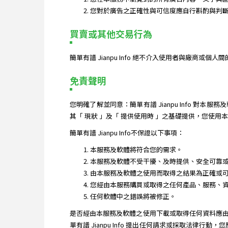
您對於廣告之正確性與可信度應自行斟酌與判斷。簡
買賣或其他交易行為
簡單有譜 Jianpu Info 絕不介入使用者與廠商
免責聲明
您明確了解並同意：簡單有譜 Jianpu Info
其「 現狀 」及「 提供使用時 」之基礎提供，您使
簡單有譜 Jianpu Info不保證以下事項：
本服務及軟體將符合您的需求。
本服務及軟體不受干擾、及時提供、安全可靠
由本服務及軟體之使用而取得之結果為正確或
您經由本服務購買或取得之任何產品、服務、
任何軟體中之錯誤將被修正。
是否經由本服務及軟體之使用下載或取得任何資料應
單有譜 Jianpu Info 提出任何請求或採取法律行