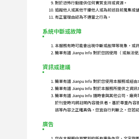
對於恐怖行動提供任何實質支持或資源。
追蹤他人或其他干擾他人或為前述目前蒐集或
有正當理由認為不適當之行為。
系統中斷或故障
本服務有時可能會出現中斷或故障等現象，或
簡單有譜 Jianpu Info 對於您因使用（
資訊或建議
簡單有譜 Jianpu Info 對於您使用本
簡單有譜 Jianpu Info 對於本服務
簡單有譜 Jianpu Info 隨時會與其他公司、
於刊登時均將註明內容提供者。基於尊重內容提供
該等內容之正確真偽，您宜自行判斷之。您若
廣告
您在本服務中瀏覽到的所有廣告內容、文字與