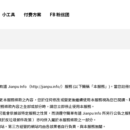
小工具
付费方案
FB 粉丝团
anpu Info（http://jianpu.info/）服務 (以下簡稱「本服務」)。當
時間修改或變更本服務條款之內容，您於任何修改或變更後繼續使用本服務視為您已閱
服務條款內容之全部或部分時，請您立即停止使用本服務。
務時，可能會依據該特定服務之性質，而須遵守簡單有譜 Jianpu Info 所另行公告
限於反垃圾郵件政策 ）亦均併入屬於本服務條款之一部分。
網站。第三方經營的網站均由各該業者自行負責，與本服務無關。