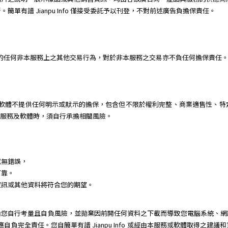
單有譜 Jianpu Info 僅接受委託予以刊登，不對前述廣告負擔保責任。
或個人間的任何非本服務上之其他交易行為，對於非本服務之交易亦不負任何擔保責任
 對本服務及軟體不提供任何明示或默示的擔保，包含但不限於權利完整、商業適售性
用本服務及軟體時，須自行承擔相關風險。
或無錯誤，
可靠。
資訊或其他資料將符合您的期望。
由您自行考量且自負風險，並拋棄因前開任何資料之下載而導致您電腦系統、網
動，您應自負完全責任。您自簡單有譜 Jianpu Info 或經由本服務或軟體取