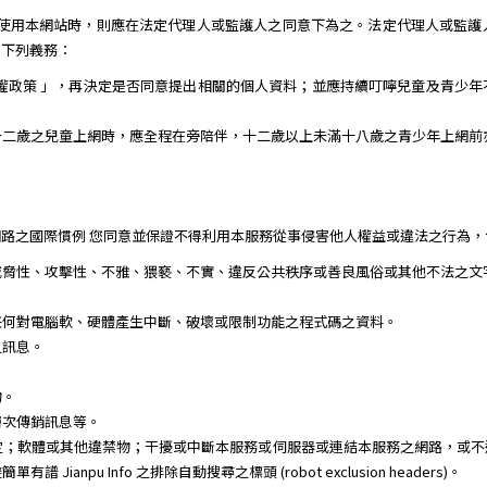
需使用本網站時，則應在法定代理人或監護人之同意下為之。法定代理人或監護
到下列義務：
權政策 」，再決定是否同意提出相關的個人資料；並應持續叮嚀兒童及青少
十二歲之兒童上網時，應全程在旁陪伴，十二歲以上未滿十八歲之青少年上網前
路之國際慣例 您同意並保證不得利用本服務從事侵害他人權益或違法之行為，
威脅性、攻擊性、不雅、猥褻、不實、違反公共秩序或善良風俗或其他不法之文
任何對電腦軟、硬體產生中斷、破壞或限制功能之程式碼之資料。
之訊息。
。
物。
層次傳銷訊息等。
定；軟體或其他違禁物；干擾或中斷本服務或伺服器或連結本服務之網路，或不
npu Info 之排除自動搜尋之標頭 (robot exclusion headers)。