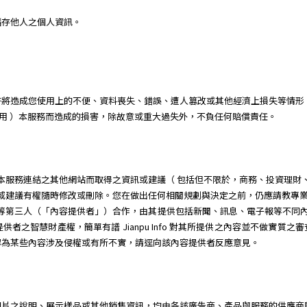
儲存他人之個人資訊。
許將造成您使用上的不便、資料喪失、錯誤、遭人篡改或其他經濟上損失等情形
 或無法使用 ）本服務而造成的損害，除故意或重大過失外，不負任何賠償責任。
服務或經由本服務連結之其他網站而取得之資訊或建議（ 包括但不限於，商務、投資
所提供之資訊或建議有權隨時修改或刪除。您在做出任何相關規劃與決定之前，仍應請
廠商等第三人（「內容提供者」）合作，由其提供包括新聞、訊息、電子報等不同內容供簡單有譜 
者之智慧財產權，簡單有譜 Jianpu Info 對其所提供之內容並不做實質
認為某些內容涉及侵權或有所不實，請逕向該內容提供者反應意見。
圖片之說明、展示樣品或其他銷售資訊，均由各該廣告商、產品與服務的供應商