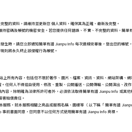
完整的資料，請維持並更新您 個人資料，確保其為正確、最新及完整。
任維持密碼及帳號的機密安全。若您提供任何錯誤、不實、不完整的資料，簡單有譜 J
時，請您立即通知簡單有譜 Jianpu Info 每次連線完畢後，登出您的帳號
發現則將永久終止該侵權行為帳號。
體或程式、網站上所有內容，包括但不限於著作、圖片、檔案、資訊、資料、網站架構
其智慧財產權。任何人不得逕自使用、修改、重製、公開播送、公開傳輸、公開演出、
容，除明確為法律所許可者外，必須依法取得簡單有譜 Jianpu Info 或
 負損害賠償責任。
銷宣傳本服務，就本服務相關之商品或服務名稱、圖樣等（ 以下稱「 簡單有譜 Jianp
fo 事前書面同意，您同意不以任何方式使用簡單有譜 Jianpu Info 商標。