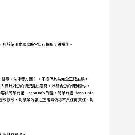
。您於使用本服務時宜自行採取防護措施。
理財、醫療、法律等方面 ），不擔保其為完全正確無誤。
教專業人員針對您的情況提出意見，以符合您的個別需求。
Jianpu Info 刊登，簡單有譜 Jianpu Info
之審查或修改，對該等內容之正確真偽亦不負任何責任。對
所設計與提出。