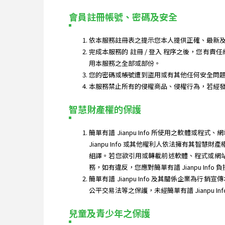
會員註冊帳號、密碼及安全
依本服務註冊表之提示您本人提供正確、最新及
完成本服務的 註冊 / 登入 程序之後，您有責
用本服務之全部或部份。
您的密碼或帳號遭到盜用或有其他任何安全問題發生
本服務禁止所有的侵權商品、侵權行為，若經
智慧財產權的保護
簡單有譜 Jianpu Info 所使用之軟
Jianpu Info 或其他權利人依法擁有
組譯。若您欲引用或轉載前述軟體、程式或網站內
務，如有違反，您應對簡單有譜 Jianpu Info
簡單有譜 Jianpu Info 及其關係企業為行
公平交易法等之保護，未經簡單有譜 Jianpu In
兒童及青少年之保護