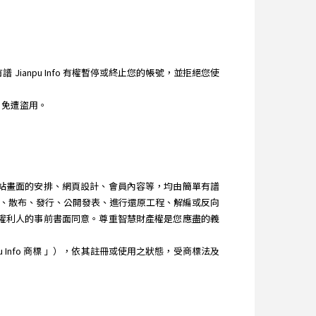
ianpu Info 有權暫停或終止您的帳號，並拒絕您使
，免遭盜用。
、網站畫面的安排、網頁設計、會員內容等，均由簡單有譜
改作、散布、發行、公開發表、進行還原工程、解編或反向
其他權利人的事前書面同意。尊重智慧財產權是您應盡的義
u Info 商標 」），依其註冊或使用之狀態，受商標法及