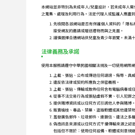
本網站並非特別為未成年人/兒童設計，若未成年人
之蒐集、處理及利用行為。法定代理人或監護人應盡
先檢閱各該網站是否有保護個人資料的「 隱私
接受網友的邀請或贈送禮物而與之見面。
謹慎選擇合適網站供兒童及青少年瀏覽。未滿
法律義務及承諾
使用本服務請遵守中華民國相關法規及一切使用網際網
上載、張貼、公布或傳送任何誹謗、侮辱、具
違反依法律或契約所應負之保密義務。
上載、張貼、傳輸或散佈任何含有電腦病毒或
從事不法交易行為或張貼虛假不實、引人犯罪
提供賭博資訊或以任何方式引誘他人參與賭博
販賣槍枝、毒品、禁藥、盜版軟體或其他違禁
濫發廣告郵件、垃圾郵件、連鎖信、違法之多
偽造訊息來源或以任何方式干擾傳輸來源之認
包括但不限於：使用任何設備、軟體或刻意規避簡單有譜 Jia