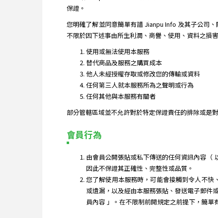
保證。
您明確了解並同意簡單有譜 Jianpu Info 及
不限於因下述事由所生利潤、商譽、使用、資料之損害或其他
使用或無法使用本服務
替代商品及服務之購買成本
他人未經授權存取或修改您的傳輸或資料
任何第三人就本服務所為之聲明或行為
任何其他與本服務有關者
部分管轄區域並不允許對於特定保證責任的排除或是對
會員行為
由會員公開張貼或私下傳送的任何資訊內容（ 以下簡
因此不保證其正確性、完整性或品質。
您了解使用本服務時，可能會接觸到令人不快、不適
或遺漏，以及經由本服務張貼、發送電子郵件或傳送
員內容 」。在不限制前開規定之前提下，簡單有譜