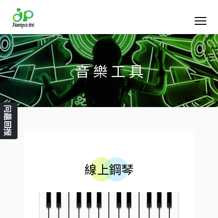
音 樂 工 具
问题回报
線上鋼琴