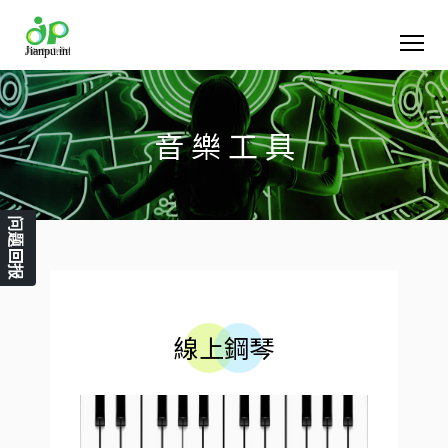
音 樂 工 具
问题回报
線上鋼琴