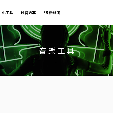
小工具
付费方案
FB 粉丝团
音 樂 工 具