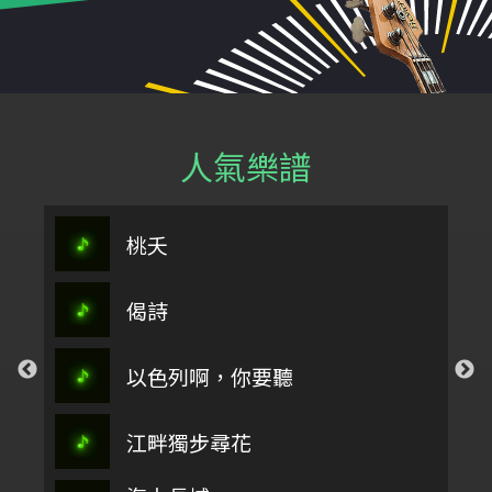
人氣樂譜
桃夭
偈詩
以色列啊，你要聽
江畔獨步尋花