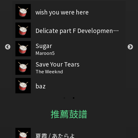
wish you were here
Delicate part F Development 2
Sugar
Maroon5
Save Your Tears
The Weeknd
baz
推薦鼓譜
夏霞 / あたらよ