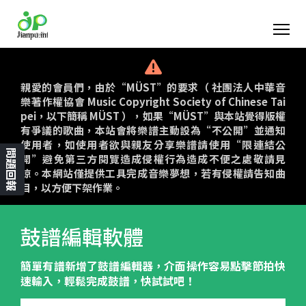
親愛的會員們，由於“MÜST”的要求（ 社團法人中華音
樂著作權協會 Music Copyright Society of Chinese Tai
pei，以下簡稱 MÜST ），如果“MÜST”與本站覺得版權
有爭議的歌曲，本站會將樂譜主動設為“不公開”並通知
使用者，如使用者欲與親友分享樂譜請使用“限連結公
問題回報
開”避免第三方閱覽造成侵權行為造成不便之處敬請見
諒。本網站僅提供工具完成音樂夢想，若有侵權請告知曲
目，以方便下架作業。
鼓譜編輯軟體
簡單有譜新增了鼓譜編輯器，介面操作容易點擊節拍快
速輸入，輕鬆完成鼓譜，快試試吧！