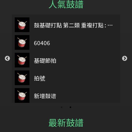
人氣鼓譜
鼓基礎打點 第二類 重複打點 : DIDDLE RUDIMENTS
60406
基礎節拍
拍號
第四類 拖曳打點 : DRAG RUDIMENTS
新增鼓谱
最新鼓譜