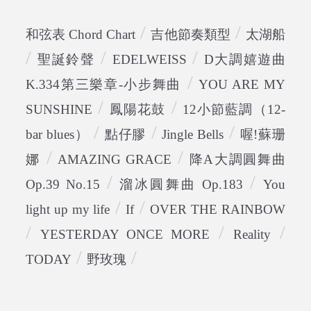
/
/
和弦表 Chord Chart
吉他節奏類型
太湖船
/
/
/
聖誕鈴聲
EDELWEISS
D大調嬉遊曲
/
K.334第三樂章-小步舞曲
YOU ARE MY
/
/
SUNSHINE
鳳陽花鼓
12小節藍調（12-
/
/
/
bar blues）
點仔膠
Jingle Bells
喔!蘇珊
/
/
娜
AMAZING GRACE
降A大調圓舞曲
/
/
Op.39 No.15
溜冰圓舞曲 Op.183
You
/
/
light up my life
If
OVER THE RAINBOW
/
/
/
YESTERDAY ONCE MORE
Reality
/
/
TODAY
野玫瑰