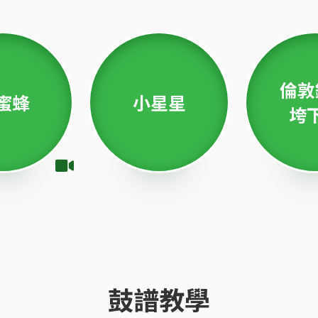
倫敦
蜜蜂
小星星
垮
鼓譜教學