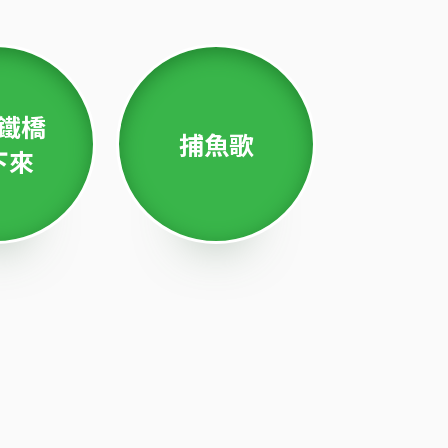
鐵橋
捕魚歌
下來