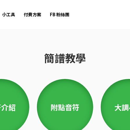
小工具
付費方案
FB 粉絲團
簡譜教學
符介紹
附點音符
大調