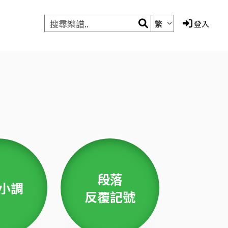
繁
登入
段落
小調
反覆記號