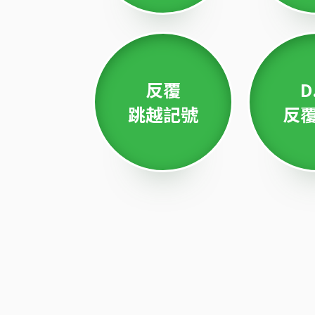
反覆
D
跳越記號
反