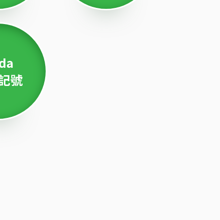
da
記號