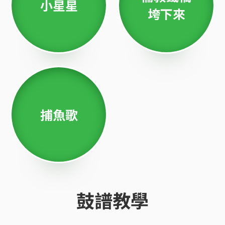
小星星
垮下來
捕魚歌
鼓譜教學