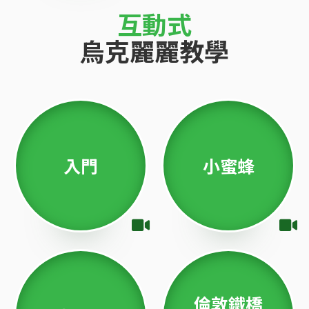
互動式
烏克麗麗教學
入門
小蜜蜂
倫敦鐵橋