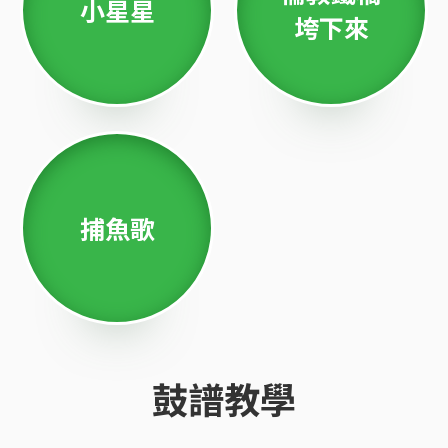
小星星
垮下來
捕魚歌
鼓譜教學