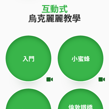
互動式
烏克麗麗教學
入門
小蜜蜂
倫敦鐵橋