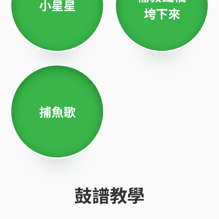
小星星
垮下來
捕魚歌
鼓譜教學