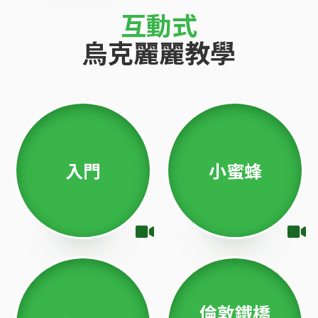
互動式
烏克麗麗教學
入門
小蜜蜂
倫敦鐵橋