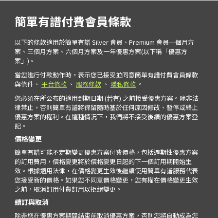
簡單有譜付費會員條款
以下的條款適用於簡單有譜 Silver 會員、Premium 會員一個月方
案、三個月方案、六個月方案及一年優惠方案(以下稱「優惠方
案」)。
當您進行付款動作時，表示您已接受並同意簡單有譜付費會員條款
與條件、
平台條款
、
服務條款
、
隱私條款
。
您必須在所公布的適用到期日期 (若有) 之前接受優惠方案。除非法
律禁止，否則簡單有譜將保留隨時基於任何原因修改、暫停或終止
優惠方案的權利。在這種情況下，我們將不接受後續的優惠方案登
記。
價格變更
簡單有譜可能不定期變更優惠方案付費價格，包括週期性優惠方案
的訂用費用，價格變更將於價格變更日起的下一個訂用期開始生
效。根據適用法律，在價格變更生效後繼續使用簡單有譜服務代表
您接受新的價格。如果您不同意價格變更，您有權在價格變更生效
之前，取消訂用付費訂用以拒絕變更。
續訂與取消
除非您在優惠方案期間結束前取消優惠方案，否則您將自動成為您