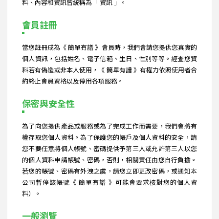
料、內容和資訊皆統稱為「 資訊 」。
會員註冊
當您註冊成為《 簡單有譜 》會員時，我們會請您提供您真實的
個人資訊，包括姓名、電子信箱、生日、性別等等。經查您資
料若有偽造或非本人使用，《 簡單有譜 》有權力依照使用者合
約終止會員資格以及停用各項服務。
保密與安全性
為了向您提供產品或服務或為了完成工作而需要，我們會將有
權存取您個人資料。為了保護您的帳戶及個人資料的安全，請
您不要任意將個人帳號、密碼提供予第三人或允許第三人以您
的個人資料申請帳號、密碼，否則，相關責任由您自行負擔。
若您的帳號、密碼有外洩之虞，請您立即更改密碼，或通知本
公司暫停該帳號《 簡單有譜 》可能會要求核對您的個人資
料）。
一般瀏覽