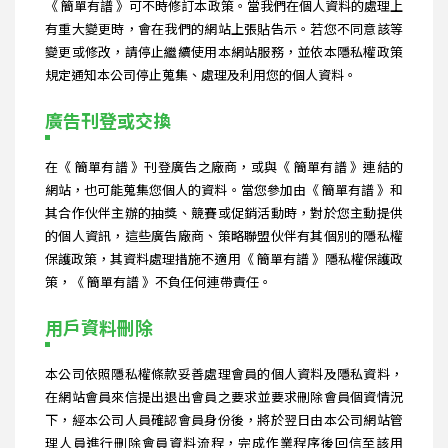
《 簡單有譜 》可不時修訂本政策。當我們在個人資料的處理上
有重大變更時，會在我們的網站上張貼告示。若您不同意該等
變更或修改，請停止繼續使用本網站服務，並依本隱私權政策
規定通知本公司停止蒐集、處理及利用您的個人資料。
廣告刊登或交換
在《 簡單有譜 》刊登廣告之廠商，或與《 簡單有譜 》連結的
網站，也可能蒐集您個人的資料。當您參加由《 簡單有譜 》和
其合作伙伴主辦的抽獎、競賽或促銷活動時，對於您主動提供
的個人資訊，這些廣告廠商、策略聯盟伙伴有其個別的隱私權
保護政策，其資料處理措施不適用《 簡單有譜 》隱私權保護政
策，《 簡單有譜 》不負任何連帶責任。
用戶資料刪除
本公司依照隱私權條款妥善處理會員的個人資料及隱私資料，
在網站會員來信提出退出會員之要求並要求刪除會員個資情況
下，經本公司人員確認會員身份後，將於翌日由本公司網站管
理人員進行刪除會員資料流程，完成作業程序後回信至該用