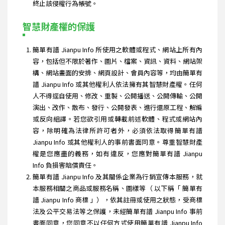
終止該侵權行為帳號。
智慧財產權的保護
簡單有譜 Jianpu Info 所使用之軟體或程式、網站上所有內
容，包括但不限於著作、圖片、檔案、資訊、資料、網站架
構、網站畫面的安排、網頁設計、會員內容等，均由簡單有
譜 Jianpu Info 或其他權利人依法擁有其智慧財產權。任何
人不得逕自使用、修改、重製、公開播送、公開傳輸、公開
演出、改作、散布、發行、公開發表、進行還原工程、解編
或反向組譯。若您欲引用或轉載前述軟體、程式或網站內
容，除明確為法律所許可者外，必須依法取得簡單有譜
Jianpu Info 或其他權利人的事前書面同意。尊重智慧財產
權是您應盡的義務，如有違反，您應對簡單有譜 Jianpu
Info 負損害賠償責任。
簡單有譜 Jianpu Info 及其關係企業為行銷宣傳本服務，就
本服務相關之商品或服務名稱、圖樣等（ 以下稱「 簡單有
譜 Jianpu Info 商標 」），依其註冊或使用之狀態，受商標
法及公平交易法等之保護，未經簡單有譜 Jianpu Info 事前
書面同意，您同意不以任何方式使用簡單有譜 Jianpu Info