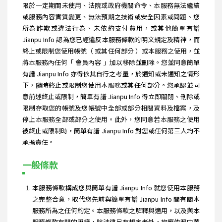
限於一定期間未使用、法院或政府機關命令、本服務無法繼續
或服務內容實質變更、無法預期之技術或安全因素或問題、您
所為詐欺或違法行為、未依約支付費用，或其他簡單有譜
Jianpu Info 認為您已經違反本服務條款的明文規定及精神，而
終止或限制您使用帳號（ 或其任何部分 ）或本服務之使用，並
將本服務內任何「 會員內容 」加以移除並刪除。您並同意簡單
有譜 Jianpu Info 亦得依其自行之考量，於通知或未通知之情形
下，隨時終止或限制您使用本服務或其任何部分。您承認並同
意前述終止或限制，簡單有譜 Jianpu Info 得立即關閉、刪除或
限制存取您的帳號及您帳號中全部或部分相關資料及檔案，及
停止本服務全部或部分之使用。此外，您同意若本服務之使用
被終止或限制時，簡單有譜 Jianpu Info 對您或任何第三人均不
承擔責任。
一般條款
本服務條款構成您與簡單有譜 Jianpu Info 就您使用本服務
之完整合意，取代您先前與簡單有譜 Jianpu Info 間有關本
服務所為之任何約定。本服務條款之解釋與適用，以及與本
服務條款有關的爭議，除法律另有規定者外，均應依照中華