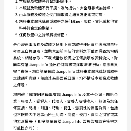
本服務及軟體將符合您的需求。
本服務及軟體不受干擾、及時提供、安全可靠或無錯誤，
由本服務及軟體之使用而取得之結果為正確或可靠。
您經由本服務購買或取得之任何產品、服務、資訊或其他資
料將符合您的期望。
任何軟體中之錯誤將被修正。
是否經由本服務及軟體之使用下載或取得任何資料應由您自行
考量且自負風險，並拋棄因前開任何資料之下載而導致您電腦
系統、網路存取、下載或播放設備之任何損壞或資料流失，對
簡單有譜 Jianpu Info 提出任何請求或採取法律行動，您應自負
完全責任。您自簡單有譜 Jianpu Info 或經由本服務或軟體取得
之建議和資訊，無論其為書面或口頭，均不構成本服務或軟體
之保證。
您明確了解並同意簡單有譜 Jianpu Info 及其子公司、關係企
業、經理人、受僱人、代理人、合夥人及授權人， 無須為您任
何直接、間接、附隨、特別、衍生、懲罰性的損害負責，包括
但不限於因下述事由所生利潤、商譽、使用、資料之損害或其
他無形損失（ 即令簡單有譜 Jianpu Info 曾被告知該等損害之
可能性亦同 ）: