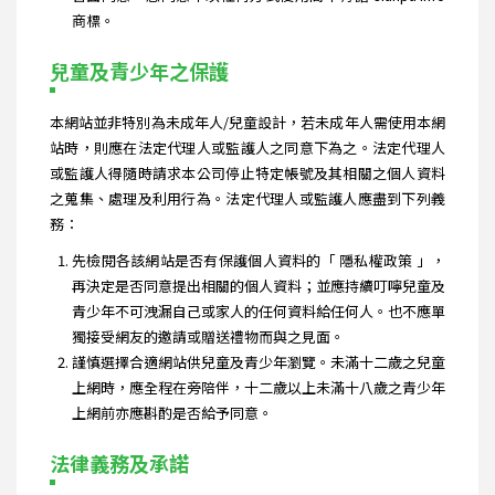
商標。
兒童及青少年之保護
本網站並非特別為未成年人/兒童設計，若未成年人需使用本網
站時，則應在法定代理人或監護人之同意下為之。法定代理人
或監護人得隨時請求本公司停止特定帳號及其相關之個人資料
之蒐集、處理及利用行為。法定代理人或監護人應盡到下列義
務：
先檢閱各該網站是否有保護個人資料的「 隱私權政策 」，
再決定是否同意提出相關的個人資料；並應持續叮嚀兒童及
青少年不可洩漏自己或家人的任何資料給任何人。也不應單
獨接受網友的邀請或贈送禮物而與之見面。
謹慎選擇合適網站供兒童及青少年瀏覽。未滿十二歲之兒童
上網時，應全程在旁陪伴，十二歲以上未滿十八歲之青少年
上網前亦應斟酌是否給予同意。
法律義務及承諾