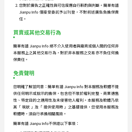
您對於廣告之正確性與可信度應自行斟酌與判斷。簡單有譜
Jianpu Info 僅接受委託予以刊登，不對前述廣告負擔保責
任。
買賣或其他交易行為
簡單有譜 Jianpu Info 絕不介入使用者與廠商或個人間的任何非
本服務上之其他交易行為，對於非本服務之交易亦不負任何擔
保責任。
免責聲明
您明確了解並同意：簡單有譜 Jianpu Info 對本服務及軟體不提
供任何明示或默示的擔保，包含但不限於權利完整、商業適售
性、特定目的之適用性及未侵害他人權利。本服務及軟體乃依
其「 現狀 」及「 提供使用時 」之基礎提供，您使用本服務及
軟體時，須自行承擔相關風險。
簡單有譜 Jianpu Info不保證以下事項：