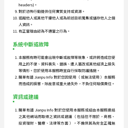
headers)。
對於恐怖行動提供任何實質支持或資源。
追蹤他人或其他干擾他人或為前述目前蒐集或儲存他人之個
人資訊。
有正當理由認為不適當之行為。
系統中斷或故障
本服務有時可能會出現中斷或故障等現象，或許將造成您使
用上的不便、資料喪失、錯誤、遭人篡改或其他經濟上損失
等情形。您於使用本服務時宜自行採取防護措施。
簡單有譜 Jianpu Info 對於您因使用（ 或無法使用 ）本服務
而造成的損害，除故意或重大過失外，不負任何賠償責任。
資訊或建議
簡單有譜 Jianpu Info 對於您使用本服務或經由本服務連結
之其他網站而取得之資訊或建議（ 包括但不限於，商務、
投資理財、醫療、法律等方面 ），不擔保其為完全正確無