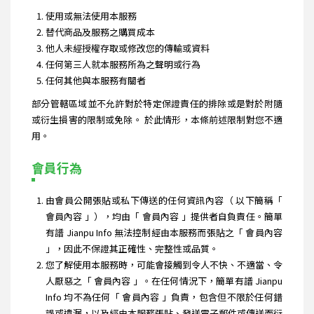
使用或無法使用本服務
替代商品及服務之購買成本
他人未經授權存取或修改您的傳輸或資料
任何第三人就本服務所為之聲明或行為
任何其他與本服務有關者
部分管轄區域並不允許對於特定保證責任的排除或是對於附隨
或衍生損害的限制或免除。 於此情形，本條前述限制對您不適
用。
會員行為
由會員公開張貼或私下傳送的任何資訊內容（ 以下簡稱「
會員內容 」），均由「 會員內容 」提供者自負責任。簡單
有譜 Jianpu Info 無法控制經由本服務而張貼之「 會員內容
」，因此不保證其正確性、完整性或品質。
您了解使用本服務時，可能會接觸到令人不快、不適當、令
人厭惡之「 會員內容 」。在任何情況下，簡單有譜 Jianpu
Info 均不為任何「 會員內容 」負責，包含但不限於任何錯
誤或遺漏，以及經由本服務張貼、發送電子郵件或傳送而衍