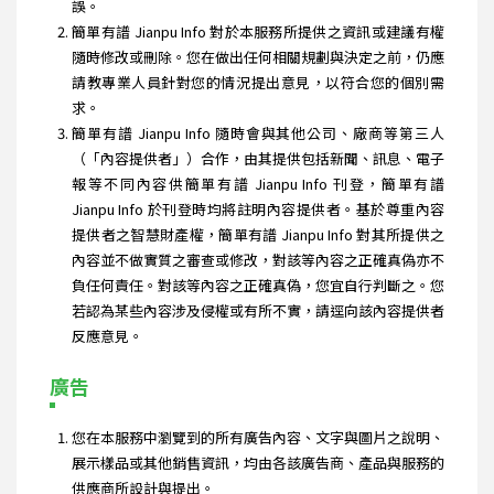
誤。
簡單有譜 Jianpu Info 對於本服務所提供之資訊或建議有權
隨時修改或刪除。您在做出任何相關規劃與決定之前，仍應
請教專業人員針對您的情況提出意見，以符合您的個別需
求。
簡單有譜 Jianpu Info 隨時會與其他公司、廠商等第三人
（「內容提供者」）合作，由其提供包括新聞、訊息、電子
報等不同內容供簡單有譜 Jianpu Info 刊登，簡單有譜
Jianpu Info 於刊登時均將註明內容提供者。基於尊重內容
提供者之智慧財產權，簡單有譜 Jianpu Info 對其所提供之
內容並不做實質之審查或修改，對該等內容之正確真偽亦不
負任何責任。對該等內容之正確真偽，您宜自行判斷之。您
若認為某些內容涉及侵權或有所不實，請逕向該內容提供者
反應意見。
廣告
您在本服務中瀏覽到的所有廣告內容、文字與圖片之說明、
展示樣品或其他銷售資訊，均由各該廣告商、產品與服務的
供應商所設計與提出。