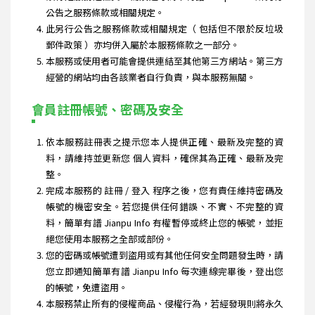
公告之服務條款或相關規定。
此另行公告之服務條款或相關規定（ 包括但不限於反垃圾
郵件政策 ）亦均併入屬於本服務條款之一部分。
本服務或使用者可能會提供連結至其他第三方網站。第三方
經營的網站均由各該業者自行負責，與本服務無關。
會員註冊帳號、密碼及安全
依本服務註冊表之提示您本人提供正確、最新及完整的資
料，請維持並更新您 個人資料，確保其為正確、最新及完
整。
完成本服務的 註冊 / 登入 程序之後，您有責任維持密碼及
帳號的機密安全。若您提供任何錯誤、不實、不完整的資
料，簡單有譜 Jianpu Info 有權暫停或終止您的帳號，並拒
絕您使用本服務之全部或部份。
您的密碼或帳號遭到盜用或有其他任何安全問題發生時，請
您立即通知簡單有譜 Jianpu Info 每次連線完畢後，登出您
的帳號，免遭盜用。
本服務禁止所有的侵權商品、侵權行為，若經發現則將永久