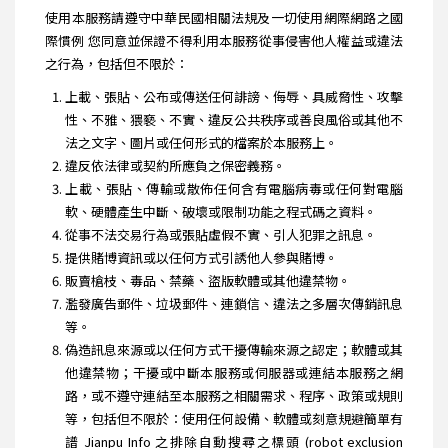
使用本服務請遵守中華民國相關法規及一切使用網際網路之國
際慣例 您同意並保證不得利用本服務從事侵害他人權益或違法
之行為，包括但不限於：
上載、張貼、公布或傳送任何誹謗、侮辱、具威脅性、攻擊
性、不雅、猥褻、不實、違反公共秩序或善良風俗或其他不
法之文字、圖片或任何形式的檔案於本服務上。
違反依法律或契約所應負之保密義務。
上載、張貼、傳輸或散佈任何含有電腦病毒或任何對電腦
軟、硬體產生中斷、破壞或限制功能之程式碼之資料。
從事不法交易行為或張貼虛假不實、引人犯罪之訊息。
提供賭博資訊或以任何方式引誘他人參與賭博。
販賣槍枝、毒品、禁藥、盜版軟體或其他違禁物。
濫發廣告郵件、垃圾郵件、連鎖信、違法之多層次傳銷訊息
等。
偽造訊息來源或以任何方式干擾傳輸來源之認定；軟體或其
他違禁物；干擾或中斷本服務或伺服器或連結本服務之網
路，或不遵守連結至本服務之相關需求、程序、政策或規則
等，包括但不限於：使用任何設備、軟體或刻意規避簡單有
譜 Jianpu Info 之排除自動搜尋之標頭 (robot exclusion