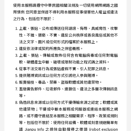
使用本服務請遵守中華民國相關法規及一切使用網際網路之國
際慣例 您同意並保證不得利用本服務從事侵害他人權益或違法
之行為，包括但不限於：
上載、張貼、公布或傳送任何誹謗、侮辱、具威脅性、攻擊
性、不雅、猥褻、不實、違反公共秩序或善良風俗或其他不
法之文字、圖片或任何形式的檔案於本服務上。
違反依法律或契約所應負之保密義務。
上載、張貼、傳輸或散佈任何含有電腦病毒或任何對電腦
軟、硬體產生中斷、破壞或限制功能之程式碼之資料。
從事不法交易行為或張貼虛假不實、引人犯罪之訊息。
提供賭博資訊或以任何方式引誘他人參與賭博。
販賣槍枝、毒品、禁藥、盜版軟體或其他違禁物。
濫發廣告郵件、垃圾郵件、連鎖信、違法之多層次傳銷訊息
等。
偽造訊息來源或以任何方式干擾傳輸來源之認定；軟體或其
他違禁物；干擾或中斷本服務或伺服器或連結本服務之網
路，或不遵守連結至本服務之相關需求、程序、政策或規則
等，包括但不限於：使用任何設備、軟體或刻意規避簡單有
譜 Jianpu Info 之排除自動搜尋之標頭 (robot exclusion