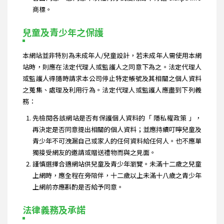
商標。
兒童及青少年之保護
本網站並非特別為未成年人/兒童設計，若未成年人需使用本網
站時，則應在法定代理人或監護人之同意下為之。法定代理人
或監護人得隨時請求本公司停止特定帳號及其相關之個人資料
之蒐集、處理及利用行為。法定代理人或監護人應盡到下列義
務：
先檢閱各該網站是否有保護個人資料的「 隱私權政策 」，
再決定是否同意提出相關的個人資料；並應持續叮嚀兒童及
青少年不可洩漏自己或家人的任何資料給任何人。也不應單
獨接受網友的邀請或贈送禮物而與之見面。
謹慎選擇合適網站供兒童及青少年瀏覽。未滿十二歲之兒童
上網時，應全程在旁陪伴，十二歲以上未滿十八歲之青少年
上網前亦應斟酌是否給予同意。
法律義務及承諾