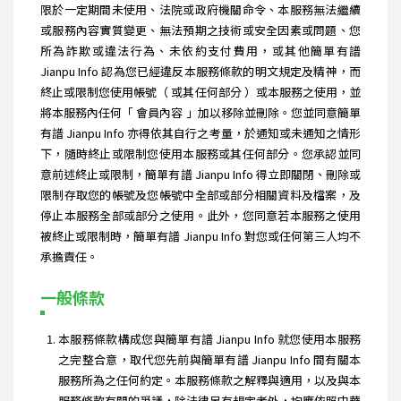
限於一定期間未使用、法院或政府機關命令、本服務無法繼續
或服務內容實質變更、無法預期之技術或安全因素或問題、您
所為詐欺或違法行為、未依約支付費用，或其他簡單有譜
Jianpu Info 認為您已經違反本服務條款的明文規定及精神，而
終止或限制您使用帳號（ 或其任何部分 ）或本服務之使用，並
將本服務內任何「 會員內容 」加以移除並刪除。您並同意簡單
有譜 Jianpu Info 亦得依其自行之考量，於通知或未通知之情形
下，隨時終止或限制您使用本服務或其任何部分。您承認並同
意前述終止或限制，簡單有譜 Jianpu Info 得立即關閉、刪除或
限制存取您的帳號及您帳號中全部或部分相關資料及檔案，及
停止本服務全部或部分之使用。此外，您同意若本服務之使用
被終止或限制時，簡單有譜 Jianpu Info 對您或任何第三人均不
承擔責任。
一般條款
本服務條款構成您與簡單有譜 Jianpu Info 就您使用本服務
之完整合意，取代您先前與簡單有譜 Jianpu Info 間有關本
服務所為之任何約定。本服務條款之解釋與適用，以及與本
服務條款有關的爭議，除法律另有規定者外，均應依照中華