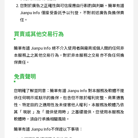
您對於廣告之正確性與可信度應自行斟酌與判斷。簡單有譜
Jianpu Info 僅接受委託予以刊登，不對前述廣告負擔保責
任。
買賣或其他交易行為
簡單有譜 Jianpu Info 絕不介入使用者與廠商或個人間的任何非
本服務上之其他交易行為，對於非本服務之交易亦不負任何擔
保責任。
免責聲明
您明確了解並同意：簡單有譜 Jianpu Info 對本服務及軟體不提
供任何明示或默示的擔保，包含但不限於權利完整、商業適售
性、特定目的之適用性及未侵害他人權利。本服務及軟體乃依
其「 現狀 」及「 提供使用時 」之基礎提供，您使用本服務及
軟體時，須自行承擔相關風險。
簡單有譜 Jianpu Info不保證以下事項：