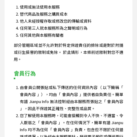
使用或無法使用本服務
替代商品及服務之購買成本
他人未經授權存取或修改您的傳輸或資料
任何第三人就本服務所為之聲明或行為
任何其他與本服務有關者
部分管轄區域並不允許對於特定保證責任的排除或是對於附隨
或衍生損害的限制或免除。 於此情形，本條前述限制對您不適
用。
會員行為
由會員公開張貼或私下傳送的任何資訊內容（ 以下簡稱「
會員內容 」），均由「 會員內容 」提供者自負責任。簡單
有譜 Jianpu Info 無法控制經由本服務而張貼之「 會員內容
」，因此不保證其正確性、完整性或品質。
您了解使用本服務時，可能會接觸到令人不快、不適當、令
人厭惡之「 會員內容 」。在任何情況下，簡單有譜 Jianpu
Info 均不為任何「 會員內容 」負責，包含但不限於任何錯
誤或遺漏，以及經由本服務張貼、發送電子郵件或傳送而衍