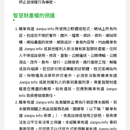
終止該侵權行為帳號。
智慧財產權的保護
簡單有譜 Jianpu Info 所使用之軟體或程式、網站上所有內
容，包括但不限於著作、圖片、檔案、資訊、資料、網站架
構、網站畫面的安排、網頁設計、會員內容等，均由簡單有
譜 Jianpu Info 或其他權利人依法擁有其智慧財產權。任何
人不得逕自使用、修改、重製、公開播送、公開傳輸、公開
演出、改作、散布、發行、公開發表、進行還原工程、解編
或反向組譯。若您欲引用或轉載前述軟體、程式或網站內
容，除明確為法律所許可者外，必須依法取得簡單有譜
Jianpu Info 或其他權利人的事前書面同意。尊重智慧財產
權是您應盡的義務，如有違反，您應對簡單有譜 Jianpu
Info 負損害賠償責任。
簡單有譜 Jianpu Info 及其關係企業為行銷宣傳本服務，就
本服務相關之商品或服務名稱、圖樣等（ 以下稱「 簡單有
譜 Jianpu Info 商標 」），依其註冊或使用之狀態，受商標
法及公平交易法等之保護，未經簡單有譜 Jianpu Info 事前
書面同意，您同意不以任何方式使用簡單有譜 Jianpu Info