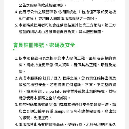
公告之服務條款或相關規定。
此另行公告之服務條款或相關規定（ 包括但不限於反垃圾
郵件政策 ）亦均併入屬於本服務條款之一部分。
本服務或使用者可能會提供連結至其他第三方網站。第三方
經營的網站均由各該業者自行負責，與本服務無關。
會員註冊帳號、密碼及安全
依本服務註冊表之提示您本人提供正確、最新及完整的資
料，請維持並更新您 個人資料，確保其為正確、最新及完
整。
完成本服務的 註冊 / 登入 程序之後，您有責任維持密碼及
帳號的機密安全。若您提供任何錯誤、不實、不完整的資
料，簡單有譜 Jianpu Info 有權暫停或終止您的帳號，並拒
絕您使用本服務之全部或部份。
您的密碼或帳號遭到盜用或有其他任何安全問題發生時，請
您立即通知簡單有譜 Jianpu Info 每次連線完畢後，登出您
的帳號，免遭盜用。
本服務禁止所有的侵權商品、侵權行為，若經發現則將永久