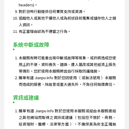
headers)。
對於恐怖行動提供任何實質支持或資源。
追蹤他人或其他干擾他人或為前述目前蒐集或儲存他人之個
人資訊。
有正當理由認為不適當之行為。
系統中斷或故障
本服務有時可能會出現中斷或故障等現象，或許將造成您使
用上的不便、資料喪失、錯誤、遭人篡改或其他經濟上損失
等情形。您於使用本服務時宜自行採取防護措施。
簡單有譜 Jianpu Info 對於您因使用（ 或無法使用 ）本服務
而造成的損害，除故意或重大過失外，不負任何賠償責任。
資訊或建議
簡單有譜 Jianpu Info 對於您使用本服務或經由本服務連結
之其他網站而取得之資訊或建議（ 包括但不限於，商務、
投資理財、醫療、法律等方面 ），不擔保其為完全正確無