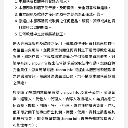
本服務及軟體將符合您的需求。
本服務及軟體不受干擾、及時提供、安全可靠或無錯誤，
由本服務及軟體之使用而取得之結果為正確或可靠。
您經由本服務購買或取得之任何產品、服務、資訊或其他資
料將符合您的期望。
任何軟體中之錯誤將被修正。
是否經由本服務及軟體之使用下載或取得任何資料應由您自行
考量且自負風險，並拋棄因前開任何資料之下載而導致您電腦
系統、網路存取、下載或播放設備之任何損壞或資料流失，對
簡單有譜 Jianpu Info 提出任何請求或採取法律行動，您應自負
完全責任。您自簡單有譜 Jianpu Info 或經由本服務或軟體取得
之建議和資訊，無論其為書面或口頭，均不構成本服務或軟體
之保證。
您明確了解並同意簡單有譜 Jianpu Info 及其子公司、關係企
業、經理人、受僱人、代理人、合夥人及授權人， 無須為您任
何直接、間接、附隨、特別、衍生、懲罰性的損害負責，包括
但不限於因下述事由所生利潤、商譽、使用、資料之損害或其
他無形損失（ 即令簡單有譜 Jianpu Info 曾被告知該等損害之
可能性亦同 ）: