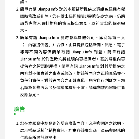
誤。
簡單有譜 Jianpu Info 對於本服務所提供之資訊或建議有權
隨時修改或刪除。您在做出任何相關規劃與決定之前，仍應
請教專業人員針對您的情況提出意見，以符合您的個別需
求。
簡單有譜 Jianpu Info 隨時會與其他公司、廠商等第三人
（「內容提供者」）合作，由其提供包括新聞、訊息、電子
報等不同內容供簡單有譜 Jianpu Info 刊登，簡單有譜
Jianpu Info 於刊登時均將註明內容提供者。基於尊重內容
提供者之智慧財產權，簡單有譜 Jianpu Info 對其所提供之
內容並不做實質之審查或修改，對該等內容之正確真偽亦不
負任何責任。對該等內容之正確真偽，您宜自行判斷之。您
若認為某些內容涉及侵權或有所不實，請逕向該內容提供者
反應意見。
廣告
您在本服務中瀏覽到的所有廣告內容、文字與圖片之說明、
展示樣品或其他銷售資訊，均由各該廣告商、產品與服務的
供應商所設計與提出。