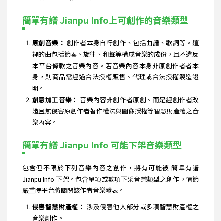
簡單有譜 Jianpu Info上可創作的音樂類型
原創音樂：
創作者本身自行創作、包括曲譜、歌詞等。這
裡的曲包括節奏、旋律、和聲等構成音樂的成份，且不違反
本平台條款之音樂內容。若音樂內容本身非原創作者者本
身，則商品需經過合法授權販售、代理或合法授權製造證
明。
創意加工音樂：
音樂內容非創作者原創、而是經創作者改
造且無侵害原創作者著作權法與圖像授權等智慧財產權之音
樂內容。
簡單有譜 Jianpu Info 可能下架音樂類型
包含但不限於下列音樂內容之創作，將有可能被 簡單有譜
Jianpu Info 下架。包含單項或數項下架音樂類型之創作，情節
嚴重時平台將關閉該作者音樂發表。
侵害智慧財產權：
涉及侵害他人部分或多項智慧財產權之
音樂創作。