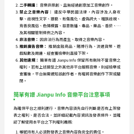
二手轉讓：
音樂非原創、且無經過創意加工音樂創作。
禁止之音樂內容：
違反中華民國法律，內容涉及人身攻
擊、歧視性文字、猥褻、有傷風化、虛偽誇大、種族歧視、
背善良風俗、色情裸露、惡意散播、毒品、藥品、香菸、…
及其相關管制條例之內容。
非法音樂：
因非法行為而產生、取得之音樂內容。
推銷廣告音樂：
推銷金融商品、賭博行為、流通貨幣、遊
戲點數及周邊、經查獲檢舉則直接下架。
其他違規：
簡單有譜 Jianpu Info 保留所有刪除不當音樂之
權利，若有上述類型之外其他非平台服務音樂，則經檢舉或
查獲後，平台無需通知該創作者，有權將音樂創作下架或關
閉。
簡單有譜 Jianpu Info 音樂平台注意事項
為確保平台之順利運行，音樂內容須先自行判斷是否有上架發
表之權利、是否合法，並詳細記載內容資訊及發表條件。並確
認了解使用本平台之下列權利義務:
帳號持有人必須對發表之音樂內容負完全的責任。