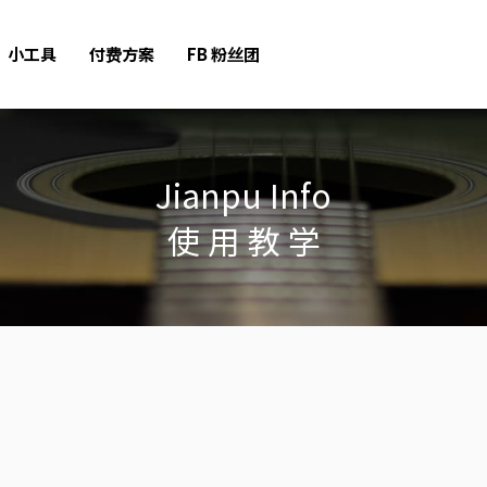
小工具
付费方案
FB 粉丝团
Jianpu Info
使 用 教 学