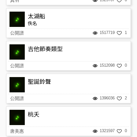
真羽
太湖船
佚名
公開譜
1517719
1
吉他節奏類型
公開譜
1512098
0
聖誕鈴聲
公開譜
1396036
2
桃夭
唐美惠
1321597
0