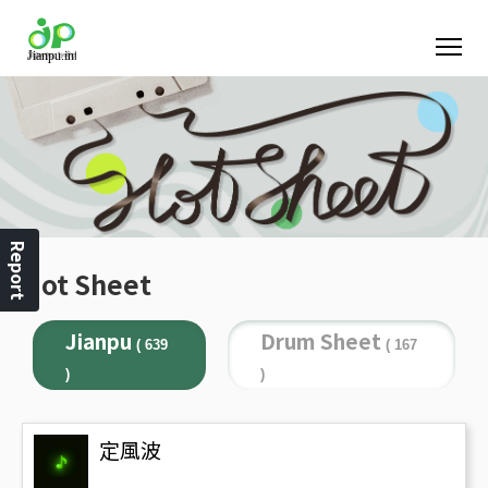
Report
Hot Sheet
Jianpu
Drum Sheet
( 639
( 167
)
)
定風波