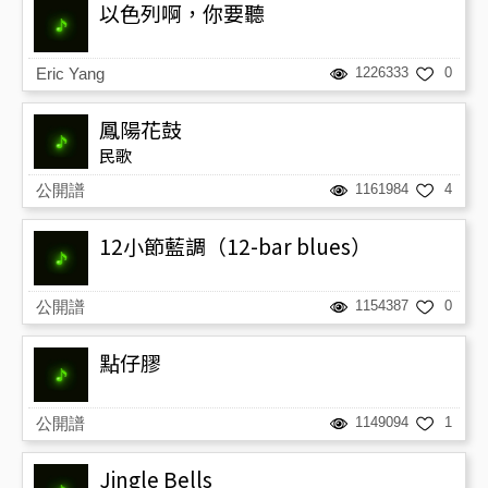
以色列啊，你要聽
Eric Yang
1226333
0
鳳陽花鼓
民歌
公開譜
1161984
4
12小節藍調（12-bar blues）
公開譜
1154387
0
點仔膠
公開譜
1149094
1
Jingle Bells