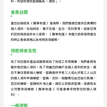
料、內容和資訊皆統稱為「 資訊 」。
會員註冊
當您註冊成為《 簡單有譜 》會員時，我們會請您提供您真實的
個人資訊，包括姓名、電子信箱、生日、性別等等。經查您資
料若有偽造或非本人使用，《 簡單有譜 》有權力依照使用者合
約終止會員資格以及停用各項服務。
保密與安全性
為了向您提供產品或服務或為了完成工作而需要，我們會將有
權存取您個人資料。為了保護您的帳戶及個人資料的安全，請
您不要任意將個人帳號、密碼提供予第三人或允許第三人以您
的個人資料申請帳號、密碼，否則，相關責任由您自行負擔。
若您的帳號、密碼有外洩之虞，請您立即更改密碼，或通知本
公司暫停該帳號《 簡單有譜 》可能會要求核對您的個人資
料）。
一般瀏覽