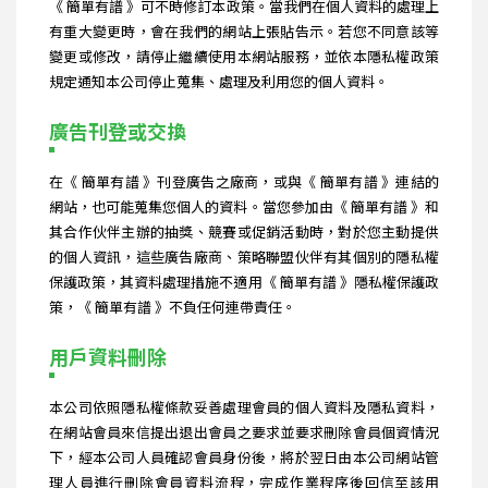
《 簡單有譜 》可不時修訂本政策。當我們在個人資料的處理上
有重大變更時，會在我們的網站上張貼告示。若您不同意該等
變更或修改，請停止繼續使用本網站服務，並依本隱私權政策
規定通知本公司停止蒐集、處理及利用您的個人資料。
廣告刊登或交換
在《 簡單有譜 》刊登廣告之廠商，或與《 簡單有譜 》連結的
網站，也可能蒐集您個人的資料。當您參加由《 簡單有譜 》和
其合作伙伴主辦的抽獎、競賽或促銷活動時，對於您主動提供
的個人資訊，這些廣告廠商、策略聯盟伙伴有其個別的隱私權
保護政策，其資料處理措施不適用《 簡單有譜 》隱私權保護政
策，《 簡單有譜 》不負任何連帶責任。
用戶資料刪除
本公司依照隱私權條款妥善處理會員的個人資料及隱私資料，
在網站會員來信提出退出會員之要求並要求刪除會員個資情況
下，經本公司人員確認會員身份後，將於翌日由本公司網站管
理人員進行刪除會員資料流程，完成作業程序後回信至該用