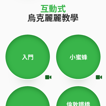
互動式
烏克麗麗教學
入門
小蜜蜂
倫敦鐵橋