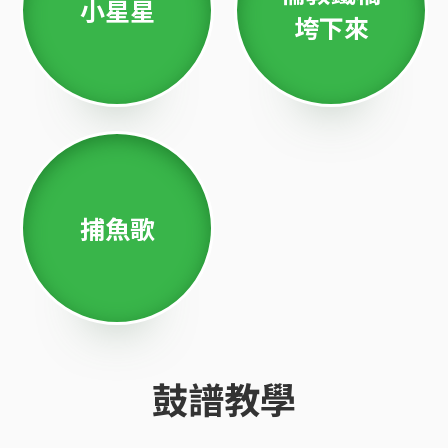
小星星
垮下來
捕魚歌
鼓譜教學