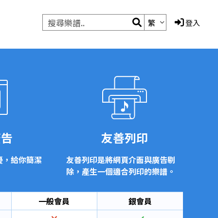
繁
登入
廣告
友善列印
擾，給你簡潔
友善列印是將網頁介面與廣告剔
除，產生一個適合列印的樂譜。
一般會員
銀會員