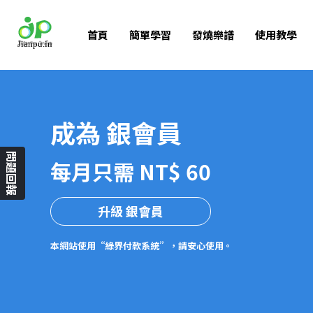
首頁
簡單學習
發燒樂譜
使用教學
成為 銀會員
問題回報
每月只需 NT$ 60
升級 銀會員
本網站使用“綠界付款系統”，請安心使用。