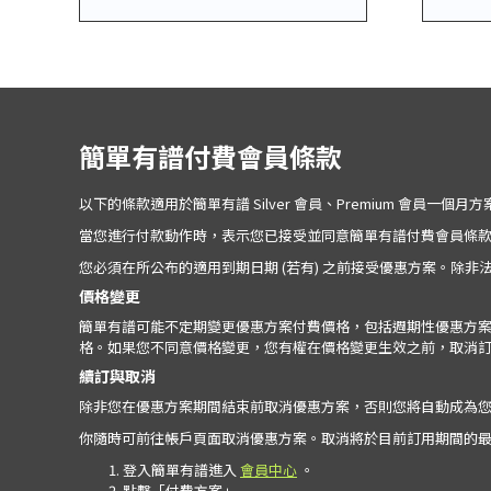
簡單有譜付費會員條款
以下的條款適用於簡單有譜 Silver 會員、Premium 會員
當您進行付款動作時，表示您已接受並同意簡單有譜付費會員條
您必須在所公布的適用到期日期 (若有) 之前接受優惠方案。
價格變更
簡單有譜可能不定期變更優惠方案付費價格，包括週期性優惠方
格。如果您不同意價格變更，您有權在價格變更生效之前，取消
續訂與取消
除非您在優惠方案期間結束前取消優惠方案，否則您將自動成為
你隨時可前往帳戶頁面取消優惠方案。取消將於目前訂用期間的
登入簡單有譜進入
會員中心
。
點擊「付費方案」